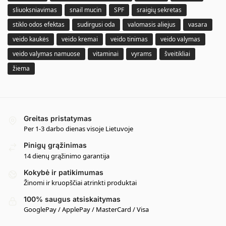
sliuoksniavimas
snail mucin
SPF
sraigių sekretas
stiklo odos efektas
sudirgusi oda
valomasis aliejus
vasara
veido kaukės
veido kremai
veido tinimas
veido valymas
veido valymas namuose
vitaminai
vyrams
šveitikliai
žiema
Greitas pristatymas
Per 1-3 darbo dienas visoje Lietuvoje
Pinigų grąžinimas
14 dienų grąžinimo garantija
Kokybė ir patikimumas
Žinomi ir kruopščiai atrinkti produktai
100% saugus atsiskaitymas
GooglePay / ApplePay / MasterCard / Visa