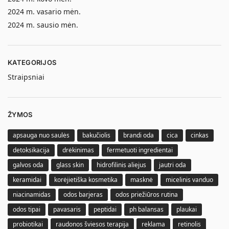
2024 m. vasario mėn.
2024 m. sausio mėn.
KATEGORIJOS
Straipsniai
ŽYMOS
apsauga nuo saulės
bakučiolis
brandi oda
cica
cinkas
detoksikacija
drėkinimas
fermetuoti ingredientai
galvos oda
glass skin
hidrofilinis aliejus
jautri oda
keramidai
korėjietiška kosmetika
masknė
micelinis vanduo
niacinamidas
odos barjeras
odos priežiūros rutina
odos tipai
pavasaris
peptidai
ph balansas
plaukai
probiotikai
raudonos šviesos terapija
reklama
retinolis