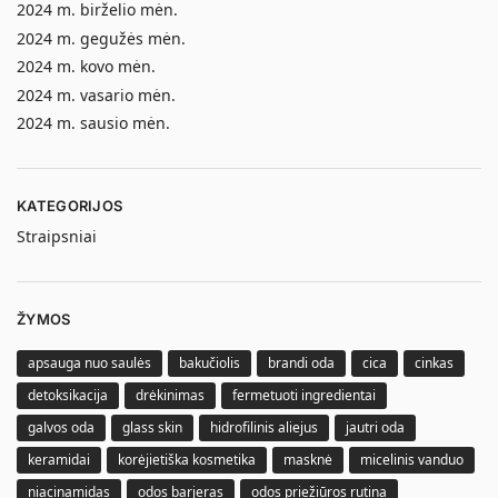
2024 m. birželio mėn.
2024 m. gegužės mėn.
2024 m. kovo mėn.
2024 m. vasario mėn.
2024 m. sausio mėn.
KATEGORIJOS
Straipsniai
ŽYMOS
apsauga nuo saulės
bakučiolis
brandi oda
cica
cinkas
detoksikacija
drėkinimas
fermetuoti ingredientai
galvos oda
glass skin
hidrofilinis aliejus
jautri oda
keramidai
korėjietiška kosmetika
masknė
micelinis vanduo
niacinamidas
odos barjeras
odos priežiūros rutina