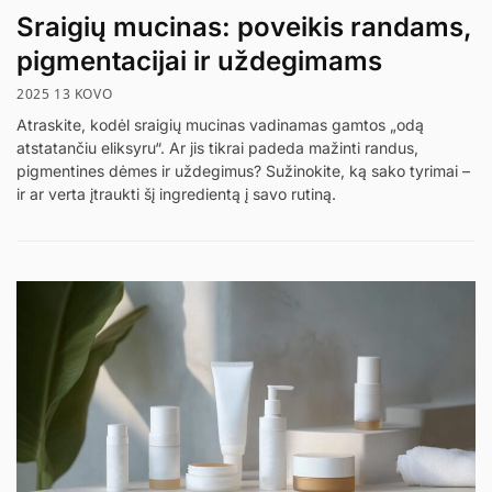
Sraigių mucinas: poveikis randams,
pigmentacijai ir uždegimams
2025 13 KOVO
Atraskite, kodėl sraigių mucinas vadinamas gamtos „odą
atstatančiu eliksyru“. Ar jis tikrai padeda mažinti randus,
pigmentines dėmes ir uždegimus? Sužinokite, ką sako tyrimai –
ir ar verta įtraukti šį ingredientą į savo rutiną.