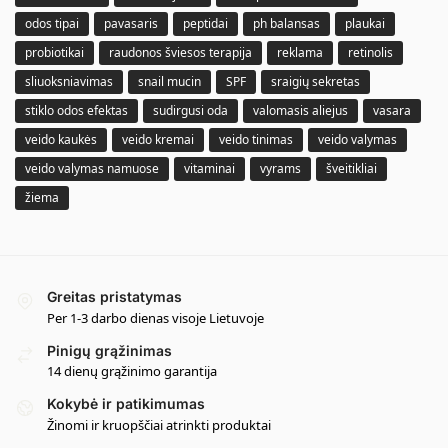
odos tipai
pavasaris
peptidai
ph balansas
plaukai
probiotikai
raudonos šviesos terapija
reklama
retinolis
sliuoksniavimas
snail mucin
SPF
sraigių sekretas
stiklo odos efektas
sudirgusi oda
valomasis aliejus
vasara
veido kaukės
veido kremai
veido tinimas
veido valymas
veido valymas namuose
vitaminai
vyrams
šveitikliai
žiema
Greitas pristatymas
Per 1-3 darbo dienas visoje Lietuvoje
Pinigų grąžinimas
14 dienų grąžinimo garantija
Kokybė ir patikimumas
Žinomi ir kruopščiai atrinkti produktai