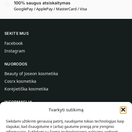
100% saugus atsiskaitymas
GooglePay / ApplePay / MasterCard / Visa
SEKITE MUS
Facebook
Instagram
NUORODOS
Beauty of Joseon kosmetika
Cosrx kosmetika
Korėjietiška kosmetika
INFORMACIJA
Tvarkyti sutikimą
Apie mus
Kontaktai
Siekdami užtikrinti geriausią patirtį, naudojame tokias technologijas kaip
slapukai, kad išsaugotume ir (arba) gautume prieigą prie įrenginio
Pagalba
informacijos. Sutikdami su šiomis technologijomis galėsime apdoroti