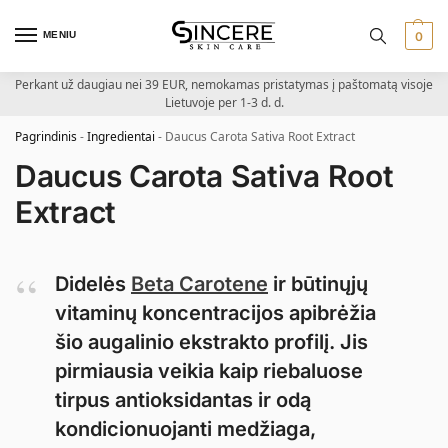
MENIU
0
Perkant už daugiau nei 39 EUR, nemokamas pristatymas į paštomatą visoje
Lietuvoje per 1-3 d. d.
Pagrindinis
-
Ingredientai
-
Daucus Carota Sativa Root Extract
Daucus Carota Sativa Root
Extract
Didelės
Beta Carotene
ir būtinųjų
vitaminų koncentracijos apibrėžia
šio augalinio ekstrakto profilį. Jis
pirmiausia veikia kaip riebaluose
tirpus antioksidantas ir odą
kondicionuojanti medžiaga,