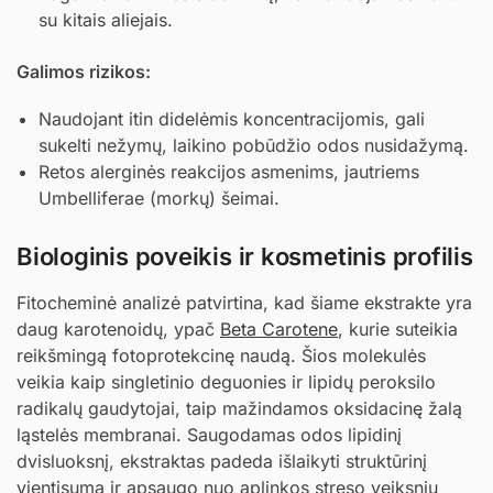
su kitais aliejais.
Galimos rizikos:
Naudojant itin didelėmis koncentracijomis, gali
sukelti nežymų, laikino pobūdžio odos nusidažymą.
Retos alerginės reakcijos asmenims, jautriems
Umbelliferae (morkų) šeimai.
Biologinis poveikis ir kosmetinis profilis
Fitocheminė analizė patvirtina, kad šiame ekstrakte yra
daug karotenoidų, ypač
Beta Carotene
, kurie suteikia
reikšmingą fotoprotekcinę naudą. Šios molekulės
veikia kaip singletinio deguonies ir lipidų peroksilo
radikalų gaudytojai, taip mažindamos oksidacinę žalą
ląstelės membranai. Saugodamas odos lipidinį
dvisluoksnį, ekstraktas padeda išlaikyti struktūrinį
vientisumą ir apsaugo nuo aplinkos streso veiksnių