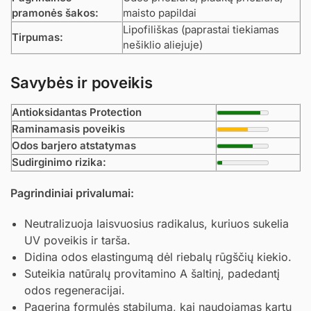
pramonės šakos:
maisto papildai
Lipofiliškas (paprastai tiekiamas
Tirpumas:
nešiklio aliejuje)
Savybės ir poveikis
Antioksidantas Protection
Raminamasis poveikis
Odos barjero atstatymas
Sudirginimo rizika:
Pagrindiniai privalumai:
Neutralizuoja laisvuosius radikalus, kuriuos sukelia
UV poveikis ir tarša.
Didina odos elastingumą dėl riebalų rūgščių kiekio.
Suteikia natūralų provitamino A šaltinį, padedantį
odos regeneracijai.
Pagerina formulės stabilumą, kai naudojamas kartu