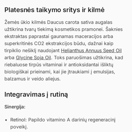
Platesnės taikymo sritys ir kilmė
Žemės ūkio kilmės Daucus carota sativa augalas
užtikrina tvarų tiekimą kosmetikos pramonei. Šaknies
ekstraktas paprastai gaunamas maceracijos arba
superkritinės CO2 ekstrakcijos būdu, dažnai kaip
tirpiklio nešiklį naudojant
Helianthus Annuus Seed Oil
arba
Glycine Soja Oil
. Toks paruošimas užtikrina, kad
riebaluose tirpūs vitaminai ir antioksidantai išliktų
biologiškai prieinami, kai jie įtraukiami į emulsijas,
balzamus ir veido aliejus.
Integravimas į rutiną
Sinergija:
Retinol
: Papildo vitamino A darinių regeneracinį
poveikį.