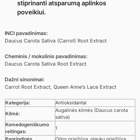
stiprinanti atsparumą aplinkos
poveikiui.
INCI pavadinimas:
Daucus Carota Sativa (Carrot) Root Extract
Cheminis / mokslinis pavadinimas:
Daucus Carota Sativa Root Extract
Dažni sinonimai:
Carrot Root Extract, Queen Anne’s Lace Extract
Kategorija:
Antioksidantai
Augalinės kilmės (Daucus carota
Kilmė:
sativa)
Komedogeniškumo
1
reitingas:
Pagrindinės
Odos priežiūra, plaukų priežiūra,