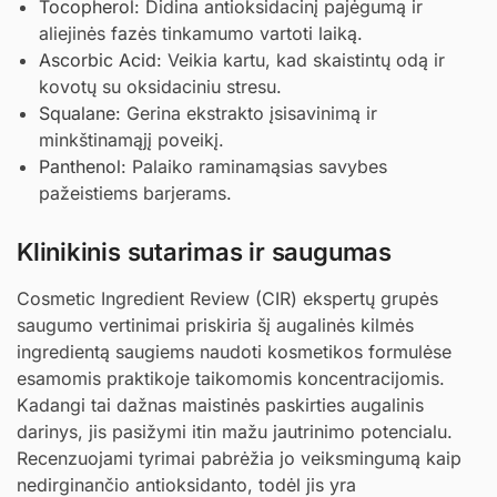
Tocopherol
: Didina antioksidacinį pajėgumą ir
aliejinės fazės tinkamumo vartoti laiką.
Ascorbic Acid
: Veikia kartu, kad skaistintų odą ir
kovotų su oksidaciniu stresu.
Squalane
: Gerina ekstrakto įsisavinimą ir
minkštinamąjį poveikį.
Panthenol
: Palaiko raminamąsias savybes
pažeistiems barjerams.
Klinikinis sutarimas ir saugumas
Cosmetic Ingredient Review (CIR) ekspertų grupės
saugumo vertinimai priskiria šį augalinės kilmės
ingredientą saugiems naudoti kosmetikos formulėse
esamomis praktikoje taikomomis koncentracijomis.
Kadangi tai dažnas maistinės paskirties augalinis
darinys, jis pasižymi itin mažu jautrinimo potencialu.
Recenzuojami tyrimai pabrėžia jo veiksmingumą kaip
nedirginančio antioksidanto, todėl jis yra