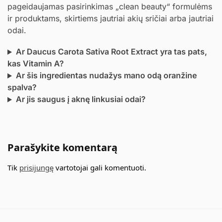
pageidaujamas pasirinkimas „clean beauty“ formulėms
ir produktams, skirtiems jautriai akių sričiai arba jautriai
odai.
Ar Daucus Carota Sativa Root Extract yra tas pats,
kas Vitamin A?
Ar šis ingredientas nudažys mano odą oranžine
spalva?
Ar jis saugus į aknę linkusiai odai?
Parašykite komentarą
Tik
prisijungę
vartotojai gali komentuoti.