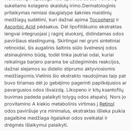
sukeliamo kolageno skaidulų irimo.Dermatologinis
pritaikymas remiasi daugialype šaknies maistinių
medžiagų sudėtimi, kuri dažnai apima
Tocopherol
ir
Ascorbic Acid
pėdsakus. Dėl lipofiliškumo ekstraktas
lengvai integruojasi į raginį sluoksnį, didindamas odos
paviršiaus elastingumą. Skirtingai nei gryni sintetiniai
retinoidai, šis augalinis šaltinis siūlo švelnesnį odos
atsinaujinimo būdą, todėl tinka jautriai odai, kuriai
reikalinga barjero parama be uždegiminės reakcijos,
dažnai siejamos su didelio stiprumo aktyviosiomis
medžiagomis.Vietinis šio ekstrakto naudojimas taip pat
buvo tiriamas dėl jo gebėjimo pagerinti papilkėjusios ar
pavargusios odos išvaizdą. Likopeno ir kitų ksantofilų
buvimas padeda palaikyti tolygų odos atspalvį. Nors jo
provitamino A kiekio metabolinis virtimas į
Retinol
odos paviršiuje yra minimalus, ekstraktas išlieka puikia
pagalbine medžiaga ilgalaikei odos sveikatai ir
drėgmės išlaikymui palaikyti.