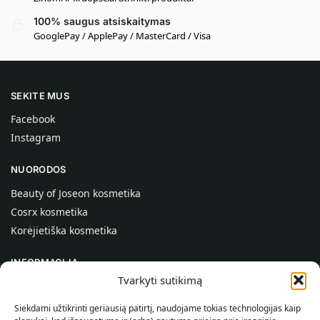
100% saugus atsiskaitymas
GooglePay / ApplePay / MasterCard / Visa
SEKITE MUS
Facebook
Instagram
NUORODOS
Beauty of Joseon kosmetika
Cosrx kosmetika
Korėjietiška kosmetika
INFORMACIJA
Tvarkyti sutikimą
Apie mus
Kontaktai
Siekdami užtikrinti geriausią patirtį, naudojame tokias technologijas kaip