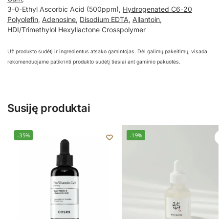
3-0-Ethyl Ascorbic Acid (500ppm),
Hydrogenated C6-20
Polyolefin
,
Adenosine
,
Disodium EDTA
,
Allantoin
,
HDI/Trimethylol Hexyllactone Crosspolymer
Už produkto sudėtį ir ingredientus atsako gamintojas. Dėl galimų pakeitimų, visada
rekomenduojame patikrinti produkto sudėtį tiesiai ant gaminio pakuotės.
Susiję produktai
-35%
-19%