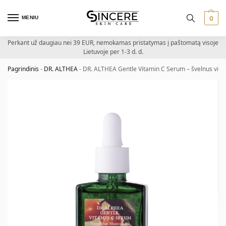
MENIU
0
Perkant už daugiau nei 39 EUR, nemokamas pristatymas į paštomatą visoje
Lietuvoje per 1-3 d. d.
Pagrindinis
-
DR. ALTHEA
-
DR. ALTHEA Gentle Vitamin C Serum – švelnus vit