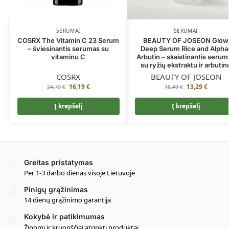
SERUMAI
SERUMAI
COSRX The Vitamin C 23 Serum
BEAUTY OF JOSEON Glow
– šviesinantis serumas su
Deep Serum Rice and Alpha
vitaminu C
Arbutin – skaistinantis serum
su ryžių ekstraktu ir arbutin
COSRX
BEAUTY OF JOSEON
16,19
€
13,29
€
24,79
€
16,49
€
Į krepšelį
Į krepšelį
Greitas pristatymas
Per 1-3 darbo dienas visoje Lietuvoje
Pinigų grąžinimas
14 dienų grąžinimo garantija
Kokybė ir patikimumas
Žinomi ir kruopščiai atrinkti produktai