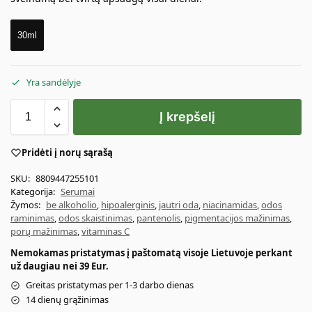
30ml
Yra sandėlyje
Į krepšelį
Pridėti į norų sąrašą
SKU:
8809447255101
Kategorija:
Serumai
Žymos:
be alkoholio
,
hipoalerginis
,
jautri oda
,
niacinamidas
,
odos
raminimas
,
odos skaistinimas
,
pantenolis
,
pigmentacijos mažinimas
,
porų mažinimas
,
vitaminas C
Nemokamas pristatymas į paštomatą visoje Lietuvoje perkant
už daugiau nei 39 Eur.
Greitas pristatymas per 1-3 darbo dienas
14 dienų grąžinimas