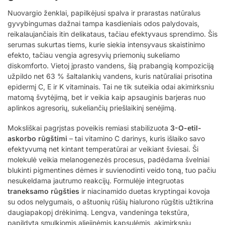
Nuovargio ženklai, papilkėjusi spalva ir prarastas natūralus
gyvybingumas dažnai tampa kasdieniais odos palydovais,
reikalaujančiais itin delikataus, tačiau efektyvaus sprendimo. Šis
serumas sukurtas tiems, kurie siekia intensyvaus skaistinimo
efekto, tačiau vengia agresyvių priemonių sukeliamo
diskomforto. Vietoj įprasto vandens, šią prabangią kompoziciją
užpildo net 63 % šaltalankių vandens, kuris natūraliai prisotina
epidermį C, E ir K vitaminais. Tai ne tik suteikia odai akimirksniu
matomą švytėjimą, bet ir veikia kaip apsauginis barjeras nuo
aplinkos agresorių, sukeliančių priešlaikinį senėjimą.
Moksliškai pagrįstas poveikis remiasi stabilizuota
3-O-etil-
askorbo rūgštimi
– tai vitamino C darinys, kuris išlaiko savo
efektyvumą net kintant temperatūrai ar veikiant šviesai. Ši
molekulė veikia melanogenezės procesus, padėdama švelniai
blukinti pigmentines dėmes ir suvienodinti veido toną, tuo pačiu
nesukeldama jautrumo reakcijų. Formulėje integruotas
traneksamo rūgšties
ir niacinamido duetas kryptingai kovoja
su odos nelygumais, o aštuonių rūšių hialurono rūgštis užtikrina
daugiapakopį drėkinimą. Lengva, vandeninga tekstūra,
papildyta smulkiomis aliejinėmis kapsulėmis, akimirksniu