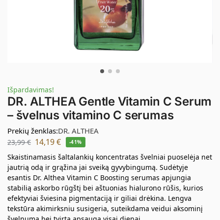
Išpardavimas!
DR. ALTHEA Gentle Vitamin C Serum
– švelnus vitamino C serumas
Prekių ženklas:
DR. ALTHEA
14,19
€
23,99
€
-41%
Skaistinamasis šaltalankių koncentratas švelniai puoselėja net
jautrią odą ir grąžina jai sveiką gyvybingumą. Sudėtyje
esantis Dr. Althea Vitamin C Boosting serumas apjungia
stabilią askorbo rūgštį bei aštuonias hialurono rūšis, kurios
efektyviai šviesina pigmentaciją ir giliai drėkina. Lengva
tekstūra akimirksniu susigeria, suteikdama veidui aksominį
švelnumą bei tvirtą apsaugą visai dienai.