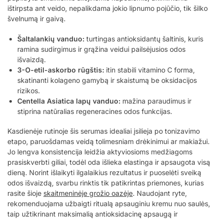
ištirpsta ant veido, nepalikdama jokio lipnumo pojūčio, tik šilko
švelnumą ir gaivą.
Šaltalankių vanduo:
turtingas antioksidantų šaltinis, kuris
ramina sudirgimus ir grąžina veidui pailsėjusios odos
išvaizdą.
3-O-etil-askorbo rūgštis:
itin stabili vitamino C forma,
skatinanti kolageno gamybą ir skaistumą be oksidacijos
rizikos.
Centella Asiatica lapų vanduo:
mažina paraudimus ir
stiprina natūralias regeneracines odos funkcijas.
Kasdienėje rutinoje šis serumas idealiai įsilieja po tonizavimo
etapo, paruošdamas veidą tolimesniam drėkinimui ar makiažui.
Jo lengva konsistencija leidžia aktyviosioms medžiagoms
prasiskverbti giliai, todėl oda išlieka elastinga ir apsaugota visą
dieną. Norint išlaikyti ilgalaikius rezultatus ir puoselėti sveiką
odos išvaizdą, svarbu rinktis tik patikrintas priemones, kurias
rasite šioje
skaitmeninėje grožio oazėje
. Naudojant ryte,
rekomenduojama užbaigti ritualą apsauginiu kremu nuo saulės,
taip užtikrinant maksimalią antioksidacinę apsaugą ir