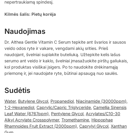
nepertraukiamą spindesį.
Kilmės šalis: Pietų korėja
Naudojimas
Dr. Althea Gentle Vitamin C Serum tepkite ant švarios ir sausos
veido odos ryte ir vakare, vengdami akių srities. Prieš
naudojant, švelniai suplakite buteliuką. Užtepkite kelis lašus
serumo ant veido ir kaklo, švelniai įmasažuokite pirštų galiukais,
kol produktas visiškai įsigers. Po to naudokite drėkinamąją
priemonę ir, jei naudojate ryte, būtinai apsaugą nuo saulės.
Sudėtis
Water
,
Butylene Glycol
,
Propanediol
,
Niacinamide (30000ppm)
,
1-2-Hexanediol
,
Caprylic/Capric Triglyceride
,
Camellia Sinensis
Leaf Water (6767ppm)
,
Pentylene Glycol
,
Acrylates/C10-30
Alkyl Acrylate Crosspolymer
,
Tromethamine
,
Hippophae
Rhamnoides Fruit Extract (2000ppm)
,
Caprylyl Glycol
,
Xanthan
Gum
,