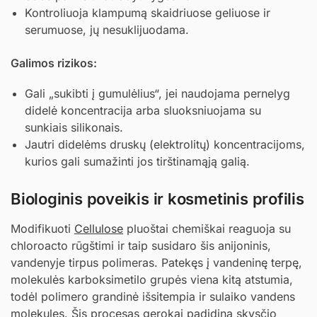
Kontroliuoja klampumą skaidriuose geliuose ir
serumuose, jų nesuklijuodama.
Galimos rizikos:
Gali „sukibti į gumulėlius“, jei naudojama pernelyg
didelė koncentracija arba sluoksniuojama su
sunkiais silikonais.
Jautri didelėms druskų (elektrolitų) koncentracijoms,
kurios gali sumažinti jos tirštinamąją galią.
Biologinis poveikis ir kosmetinis profilis
Modifikuoti
Cellulose
pluoštai chemiškai reaguoja su
chloroacto rūgštimi ir taip susidaro šis anijoninis,
vandenyje tirpus polimeras. Patekęs į vandeninę terpę,
molekulės karboksimetilo grupės viena kitą atstumia,
todėl polimero grandinė išsitempia ir sulaiko vandens
molekules. Šis procesas gerokai padidina skysčio