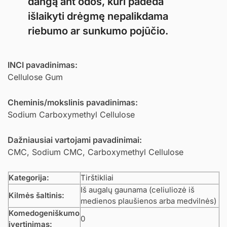
dangą ant odos, kuri padeda
išlaikyti drėgmę nepalikdama
riebumo ar sunkumo pojūčio.
INCI pavadinimas:
Cellulose Gum
Cheminis/mokslinis pavadinimas:
Sodium Carboxymethyl Cellulose
Dažniausiai vartojami pavadinimai:
CMC, Sodium CMC, Carboxymethyl Cellulose
Kategorija:
Tirštikliai
Iš augalų gaunama (celiuliozė iš
Kilmės šaltinis:
medienos plaušienos arba medvilnės)
Komedogeniškumo
0
įvertinimas: