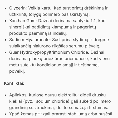
Glycerin
: Veikia kartu, kad sustiprintų drėkinimą ir
užtikrintų tolygų polimero pasiskirstymą.
Xanthan Gum
: Dažnai derinama santykiu 1:1, kad
sinergiškai padidintų klampumą ir pagerintų
produkto paėmimą iš indelių.
Sodium Hyaluronate
: Sustiprina slydimą ir drėgmę
sulaikančią hialurono rūgšties serumų plėvelę.
Guar Hydroxypropyltrimonium Chloride
: Dažnai
derinama plaukų priežiūros priemonėse, kad vienu
metu suteiktų kondicionuojamąjį ir tirštinamąjį
poveikį.
Konfliktai:
Aplinkos, kuriose gausu elektrolitų: dideli druskų
kiekiai (pvz., sodium chloride) gali sukelti polimero
grandinių susitraukimą, dėl to sumažėja tirštumas.
Ypač žemas pH: gali prarasti stabilumą arba nusėsti