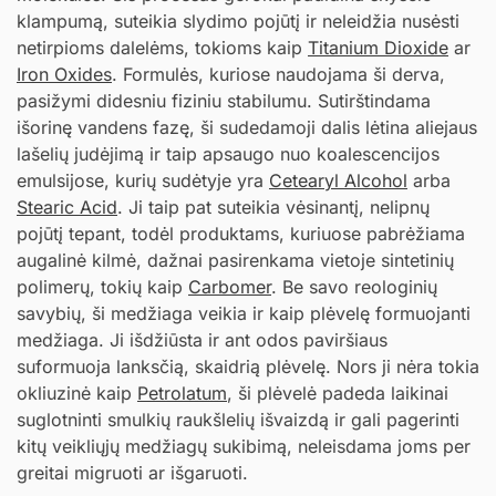
klampumą, suteikia slydimo pojūtį ir neleidžia nusėsti
netirpioms dalelėms, tokioms kaip
Titanium Dioxide
ar
Iron Oxides
. Formulės, kuriose naudojama ši derva,
pasižymi didesniu fiziniu stabilumu. Sutirštindama
išorinę vandens fazę, ši sudedamoji dalis lėtina aliejaus
lašelių judėjimą ir taip apsaugo nuo koalescencijos
emulsijose, kurių sudėtyje yra
Cetearyl Alcohol
arba
Stearic Acid
. Ji taip pat suteikia vėsinantį, nelipnų
pojūtį tepant, todėl produktams, kuriuose pabrėžiama
augalinė kilmė, dažnai pasirenkama vietoje sintetinių
polimerų, tokių kaip
Carbomer
. Be savo reologinių
savybių, ši medžiaga veikia ir kaip plėvelę formuojanti
medžiaga. Ji išdžiūsta ir ant odos paviršiaus
suformuoja lanksčią, skaidrią plėvelę. Nors ji nėra tokia
okliuzinė kaip
Petrolatum
, ši plėvelė padeda laikinai
suglotninti smulkių raukšlelių išvaizdą ir gali pagerinti
kitų veikliųjų medžiagų sukibimą, neleisdama joms per
greitai migruoti ar išgaruoti.