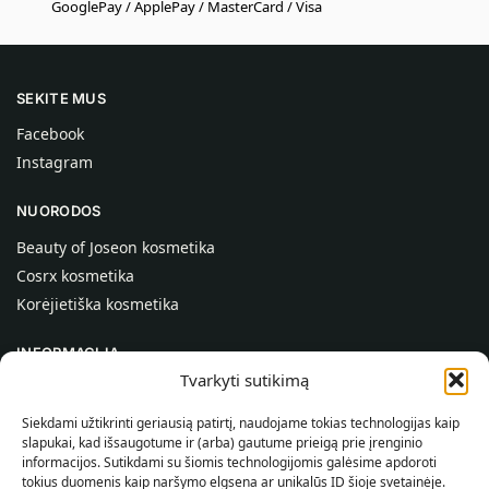
GooglePay / ApplePay / MasterCard / Visa
SEKITE MUS
Facebook
Instagram
NUORODOS
Beauty of Joseon kosmetika
Cosrx kosmetika
Korėjietiška kosmetika
INFORMACIJA
Tvarkyti sutikimą
Apie mus
Kontaktai
Siekdami užtikrinti geriausią patirtį, naudojame tokias technologijas kaip
slapukai, kad išsaugotume ir (arba) gautume prieigą prie įrenginio
Pagalba
informacijos. Sutikdami su šiomis technologijomis galėsime apdoroti
tokius duomenis kaip naršymo elgsena ar unikalūs ID šioje svetainėje.