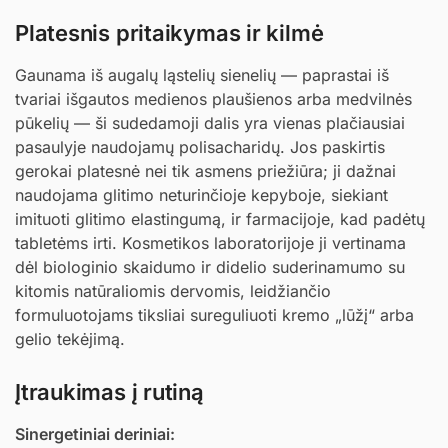
Platesnis pritaikymas ir kilmė
Gaunama iš augalų ląstelių sienelių — paprastai iš
tvariai išgautos medienos plaušienos arba medvilnės
pūkelių — ši sudedamoji dalis yra vienas plačiausiai
pasaulyje naudojamų polisacharidų. Jos paskirtis
gerokai platesnė nei tik asmens priežiūra; ji dažnai
naudojama glitimo neturinčioje kepyboje, siekiant
imituoti glitimo elastingumą, ir farmacijoje, kad padėtų
tabletėms irti. Kosmetikos laboratorijoje ji vertinama
dėl biologinio skaidumo ir didelio suderinamumo su
kitomis natūraliomis dervomis, leidžiančio
formuluotojams tiksliai sureguliuoti kremo „lūžį“ arba
gelio tekėjimą.
Įtraukimas į rutiną
Sinergetiniai deriniai: