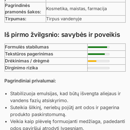
Pagrindinės
Kosmetika, maistas, farmacija
pramonės šakos:
Tirpumas:
Tirpus vandenyje
Iš pirmo žvilgsnio: savybės ir poveikis
Formulės stabilumas
Tekstūros pagerinimas
Drėkinimas / drėgmė
Dirginimo rizika
Pagrindiniai privalumai:
Stabilizuoja emulsijas, kad būtų išvengta aliejaus ir
vandens fazių atsiskyrimo.
Suteikia šilkinį, neriebų pojūtį ant odos ir pagerina
produkto paskirstomumą.
Veikia kaip plėvelę formuojanti medžiaga, padedanti
odos paviršiui atrodyti lygesniam.