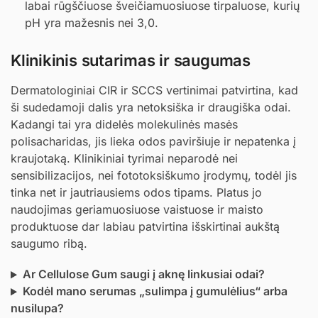
labai rūgščiuose šveičiamuosiuose tirpaluose, kurių
pH yra mažesnis nei 3,0.
Klinikinis sutarimas ir saugumas
Dermatologiniai CIR ir SCCS vertinimai patvirtina, kad
ši sudedamoji dalis yra netoksiška ir draugiška odai.
Kadangi tai yra didelės molekulinės masės
polisacharidas, jis lieka odos paviršiuje ir nepatenka į
kraujotaką. Klinikiniai tyrimai neparodė nei
sensibilizacijos, nei fototoksiškumo įrodymų, todėl jis
tinka net ir jautriausiems odos tipams. Platus jo
naudojimas geriamuosiuose vaistuose ir maisto
produktuose dar labiau patvirtina išskirtinai aukštą
saugumo ribą.
Ar Cellulose Gum saugi į aknę linkusiai odai?
Kodėl mano serumas „sulimpa į gumulėlius“ arba
nusilupa?