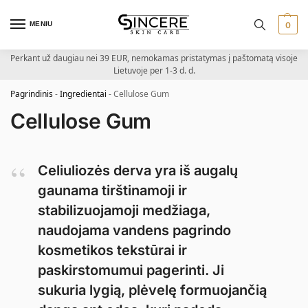
MENIU
0
Perkant už daugiau nei 39 EUR, nemokamas pristatymas į paštomatą visoje
Lietuvoje per 1-3 d. d.
Pagrindinis
-
Ingredientai
-
Cellulose Gum
Cellulose Gum
Celiuliozės derva yra iš augalų
gaunama tirštinamoji ir
stabilizuojamoji medžiaga,
naudojama vandens pagrindo
kosmetikos tekstūrai ir
paskirstomumui pagerinti. Ji
sukuria lygią, plėvelę formuojančią