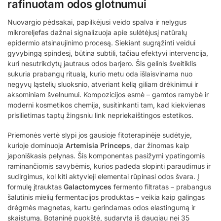
rafinuotam odos glotnumui
Nuovargio pėdsakai, papilkėjusi veido spalva ir nelygus
mikroreljefas dažnai signalizuoja apie sulėtėjusį natūralų
epidermio atsinaujinimo procesą. Siekiant sugrąžinti veidui
gyvybingą spindesį, būtina subtili, tačiau efektyvi intervencija,
kuri nesutrikdytų jautraus odos barjero. Šis gelinis šveitiklis
sukuria prabangų ritualą, kurio metu oda išlaisvinama nuo
negyvų ląstelių sluoksnio, atveriant kelią giliam drėkinimui ir
aksominiam švelnumui. Kompozicijos esmė – gamtos ramybė ir
moderni kosmetikos chemija, susitinkanti tam, kad kiekvienas
prisilietimas taptų žingsniu link nepriekaištingos estetikos.
Priemonės vertė slypi jos gausioje fitoterapinėje sudėtyje,
kurioje dominuoja
Artemisia Princeps
, dar žinomas kaip
japoniškasis pelynas. Šis komponentas pasižymi ypatingomis
raminančiomis savybėmis, kurios padeda slopinti paraudimus ir
sudirgimus, kol kiti aktyvieji elementai rūpinasi odos švara. Į
formulę įtrauktas
Galactomyces
fermento filtratas – prabangus
šalutinis mielių fermentacijos produktas – veikia kaip galingas
drėgmės magnetas, kartu gerindamas odos elastingumą ir
skaistumą. Botaninė puokštė, sudaryta iš daugiau nei 35