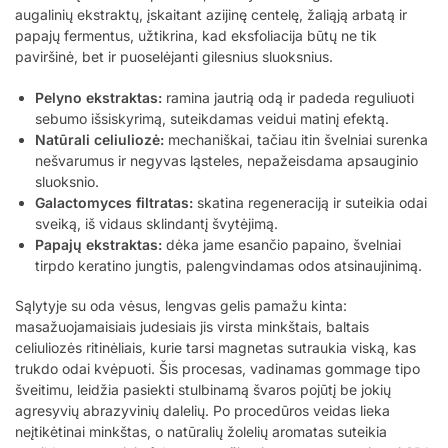
augalinių ekstraktų, įskaitant azijinę centelę, žaliąją arbatą ir
papajų fermentus, užtikrina, kad eksfoliacija būtų ne tik
paviršinė, bet ir puoselėjanti gilesnius sluoksnius.
Pelyno ekstraktas:
ramina jautrią odą ir padeda reguliuoti
sebumo išsiskyrimą, suteikdamas veidui matinį efektą.
Natūrali celiuliozė:
mechaniškai, tačiau itin švelniai surenka
nešvarumus ir negyvas ląsteles, nepažeisdama apsauginio
sluoksnio.
Galactomyces filtratas:
skatina regeneraciją ir suteikia odai
sveiką, iš vidaus sklindantį švytėjimą.
Papajų ekstraktas:
dėka jame esančio papaino, švelniai
tirpdo keratino jungtis, palengvindamas odos atsinaujinimą.
Sąlytyje su oda vėsus, lengvas gelis pamažu kinta:
masažuojamaisiais judesiais jis virsta minkštais, baltais
celiuliozės ritinėliais, kurie tarsi magnetas sutraukia viską, kas
trukdo odai kvėpuoti. Šis procesas, vadinamas gommage tipo
šveitimu, leidžia pasiekti stulbinamą švaros pojūtį be jokių
agresyvių abrazyvinių dalelių. Po procedūros veidas lieka
neįtikėtinai minkštas, o natūralių žolelių aromatas suteikia