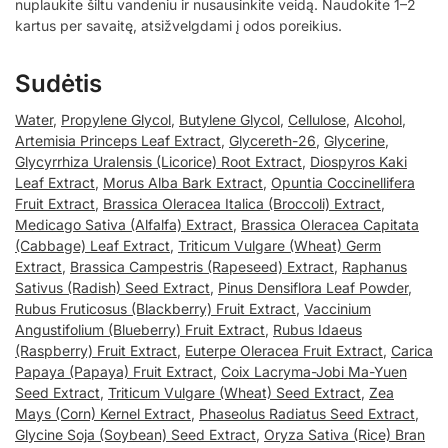
nuplaukite šiltu vandeniu ir nusausinkite veidą. Naudokite 1–2
kartus per savaitę, atsižvelgdami į odos poreikius.
Sudėtis
Water
,
Propylene Glycol
,
Butylene Glycol
,
Cellulose
,
Alcohol
,
Artemisia Princeps Leaf Extract
,
Glycereth-26
,
Glycerine
,
Glycyrrhiza Uralensis (Licorice) Root Extract
,
Diospyros Kaki
Leaf Extract
,
Morus Alba Bark Extract
,
Opuntia Coccinellifera
Fruit Extract
,
Brassica Oleracea Italica (Broccoli) Extract
,
Medicago Sativa (Alfalfa) Extract
,
Brassica Oleracea Capitata
(Cabbage) Leaf Extract
,
Triticum Vulgare (Wheat) Germ
Extract
,
Brassica Campestris (Rapeseed) Extract
,
Raphanus
Sativus (Radish) Seed Extract
,
Pinus Densiflora Leaf Powder
,
Rubus Fruticosus (Blackberry) Fruit Extract
,
Vaccinium
Angustifolium (Blueberry) Fruit Extract
,
Rubus Idaeus
(Raspberry) Fruit Extract
,
Euterpe Oleracea Fruit Extract
,
Carica
Papaya (Papaya) Fruit Extract
,
Coix Lacryma-Jobi Ma-Yuen
Seed Extract
,
Triticum Vulgare (Wheat) Seed Extract
,
Zea
Mays (Corn) Kernel Extract
,
Phaseolus Radiatus Seed Extract
,
Glycine Soja (Soybean) Seed Extract
,
Oryza Sativa (Rice) Bran