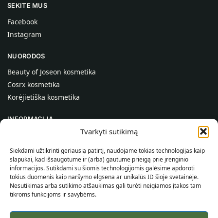
SEKITE MUS
Facebook
Instagram
NUORODOS
Beauty of Joseon kosmetika
Cosrx kosmetika
Korėjietiška kosmetika
INFORMACIJA
Tvarkyti sutikimą
Apie mus
Kontaktai
Siekdami užtikrinti geriausią patirtį, naudojame tokias technologijas kaip
slapukai, kad išsaugotume ir (arba) gautume prieigą prie įrenginio
Pagalba
informacijos. Sutikdami su šiomis technologijomis galėsime apdoroti
tokius duomenis kaip naršymo elgsena ar unikalūs ID šioje svetainėje.
INFORMACIJA PIRKĖJUI
Nesutikimas arba sutikimo atšaukimas gali turėti neigiamos įtakos tam
tikroms funkcijoms ir savybėms.
Pristatymo sąlygos
Taisyklės ir sąlygos