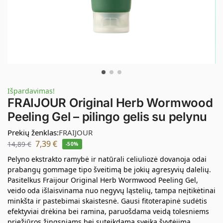
Išpardavimas!
FRAIJOUR Original Herb Wormwood
Peeling Gel – pilingo gelis su pelynu
Prekių ženklas:
FRAIJOUR
7,39
€
14,89
€
-50%
Pelyno ekstrakto ramybė ir natūrali celiuliozė dovanoja odai
prabangų gommage tipo šveitimą be jokių agresyvių dalelių.
Pasitelkus Fraijour Original Herb Wormwood Peeling Gel,
veido oda išlaisvinama nuo negyvų ląstelių, tampa neįtikėtinai
minkšta ir pastebimai skaistesnė. Gausi fitoterapinė sudėtis
efektyviai drėkina bei ramina, paruošdama veidą tolesniems
priežiūros žingsniams bei suteikdama sveiką švytėjimą.