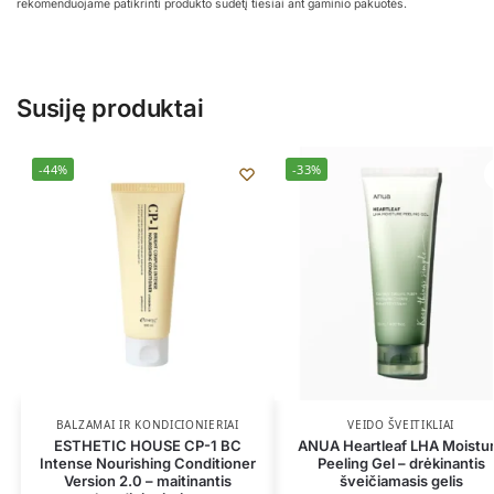
rekomenduojame patikrinti produkto sudėtį tiesiai ant gaminio pakuotės.
Susiję produktai
-44%
-33%
BALZAMAI IR KONDICIONIERIAI
VEIDO ŠVEITIKLIAI
ESTHETIC HOUSE CP-1 BC
ANUA Heartleaf LHA Moistu
Intense Nourishing Conditioner
Peeling Gel – drėkinantis
Version 2.0 – maitinantis
šveičiamasis gelis