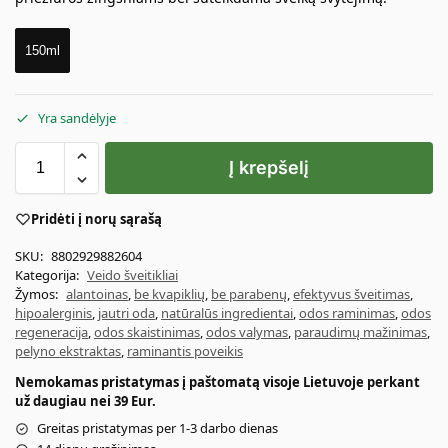
150ml
Yra sandėlyje
Į krepšelį
Pridėti į norų sąrašą
SKU:
8802929882604
Kategorija:
Veido šveitikliai
Žymos:
alantoinas
,
be kvapiklių
,
be parabenų
,
efektyvus šveitimas
,
hipoalerginis
,
jautri oda
,
natūralūs ingredientai
,
odos raminimas
,
odos
regeneracija
,
odos skaistinimas
,
odos valymas
,
paraudimų mažinimas
,
pelyno ekstraktas
,
raminantis poveikis
Nemokamas pristatymas į paštomatą visoje Lietuvoje perkant
už daugiau nei 39 Eur.
Greitas pristatymas per 1-3 darbo dienas