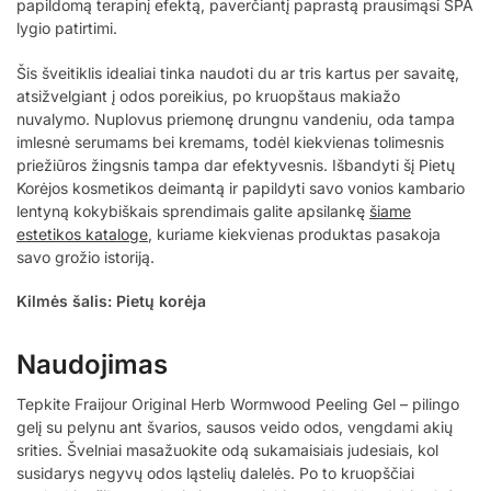
papildomą terapinį efektą, paverčiantį paprastą prausimąsi SPA
lygio patirtimi.
Šis šveitiklis idealiai tinka naudoti du ar tris kartus per savaitę,
atsižvelgiant į odos poreikius, po kruopštaus makiažo
nuvalymo. Nuplovus priemonę drungnu vandeniu, oda tampa
imlesnė serumams bei kremams, todėl kiekvienas tolimesnis
priežiūros žingsnis tampa dar efektyvesnis. Išbandyti šį Pietų
Korėjos kosmetikos deimantą ir papildyti savo vonios kambario
lentyną kokybiškais sprendimais galite apsilankę
šiame
estetikos kataloge
, kuriame kiekvienas produktas pasakoja
savo grožio istoriją.
Kilmės šalis: Pietų korėja
Naudojimas
Tepkite Fraijour Original Herb Wormwood Peeling Gel – pilingo
gelį su pelynu ant švarios, sausos veido odos, vengdami akių
srities. Švelniai masažuokite odą sukamaisiais judesiais, kol
susidarys negyvų odos ląstelių dalelės. Po to kruopščiai