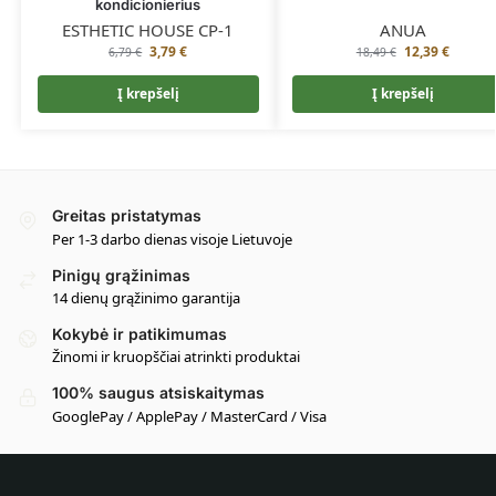
kondicionierius
ESTHETIC HOUSE CP-1
ANUA
3,79
€
12,39
€
6,79
€
18,49
€
Į krepšelį
Į krepšelį
Greitas pristatymas
Per 1-3 darbo dienas visoje Lietuvoje
Pinigų grąžinimas
14 dienų grąžinimo garantija
Kokybė ir patikimumas
Žinomi ir kruopščiai atrinkti produktai
100% saugus atsiskaitymas
GooglePay / ApplePay / MasterCard / Visa