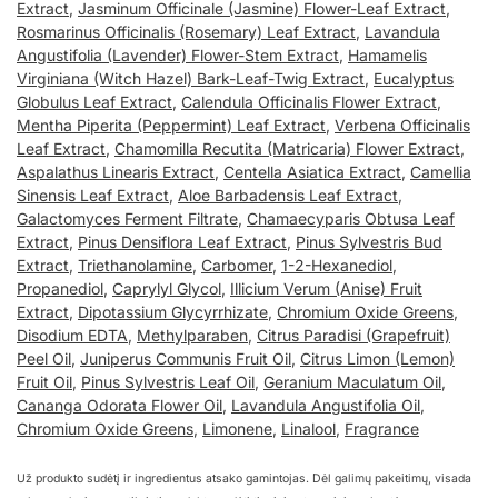
Extract
,
Jasminum Officinale (Jasmine) Flower-Leaf Extract
,
Rosmarinus Officinalis (Rosemary) Leaf Extract
,
Lavandula
Angustifolia (Lavender) Flower-Stem Extract
,
Hamamelis
Virginiana (Witch Hazel) Bark-Leaf-Twig Extract
,
Eucalyptus
Globulus Leaf Extract
,
Calendula Officinalis Flower Extract
,
Mentha Piperita (Peppermint) Leaf Extract
,
Verbena Officinalis
Leaf Extract
,
Chamomilla Recutita (Matricaria) Flower Extract
,
Aspalathus Linearis Extract
,
Centella Asiatica Extract
,
Camellia
Sinensis Leaf Extract
,
Aloe Barbadensis Leaf Extract
,
Galactomyces Ferment Filtrate
,
Chamaecyparis Obtusa Leaf
Extract
,
Pinus Densiflora Leaf Extract
,
Pinus Sylvestris Bud
Extract
,
Triethanolamine
,
Carbomer
,
1-2-Hexanediol
,
Propanediol
,
Caprylyl Glycol
,
Illicium Verum (Anise) Fruit
Extract
,
Dipotassium Glycyrrhizate
,
Chromium Oxide Greens
,
Disodium EDTA
,
Methylparaben
,
Citrus Paradisi (Grapefruit)
Peel Oil
,
Juniperus Communis Fruit Oil
,
Citrus Limon (Lemon)
Fruit Oil
,
Pinus Sylvestris Leaf Oil
,
Geranium Maculatum Oil
,
Cananga Odorata Flower Oil
,
Lavandula Angustifolia Oil
,
Chromium Oxide Greens
,
Limonene
,
Linalool
,
Fragrance
Už produkto sudėtį ir ingredientus atsako gamintojas. Dėl galimų pakeitimų, visada