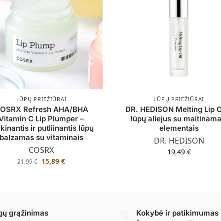
LŪPŲ PRIEŽIŪRAI
LŪPŲ PRIEŽIŪRAI
OSRX Refresh AHA/BHA
DR. HEDISON Melting Lip O
Vitamin C Lip Plumper –
lūpų aliejus su maitinama
kinantis ir putliinantis lūpų
elementais
balzamas su vitaminais
DR. HEDISON
COSRX
19,49
€
15,89
€
21,99
€
gų grąžinimas
Kokybė ir patikimumas