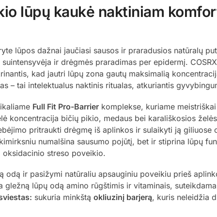
ikio lūpų kaukė naktiniam komfor
yte lūpos dažnai jaučiasi sausos ir praradusios natūralų p
tu suintensyvėja ir drėgmės praradimas per epidermį. COSRX
rinantis, kad jautri lūpų zona gautų maksimalią koncentrac
mas – tai intelektualus naktinis ritualas, atkuriantis gyvybing
nikaliame
Full Fit Pro-Barrier
komplekse, kuriame meistriškai s
lė koncentracija bičių pikio, medaus bei karališkosios želė
bėjimo pritraukti drėgmę iš aplinkos ir sulaikyti ją giliuose
imirksniu numalšina sausumo pojūtį, bet ir stiprina lūpų fu
oksidacinio streso poveikio.
 odą ir pasižymi natūraliu apsauginiu poveikiu prieš aplinko
a gležną lūpų odą amino rūgštimis ir vitaminais, suteikdama 
sviestas:
sukuria minkštą
okliuzinį barjerą
, kuris neleidžia d