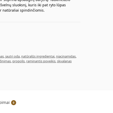
velnų sluoksnį, kuris iki pat ryto lūpas
r natūraliai spindinčiomis.
mas
,
jautri oda
,
natūralūs ingredientai
,
niacinamidas
,
žinimas
,
propolis
,
raminantis poveikis
,
skvalanas
epimai
0