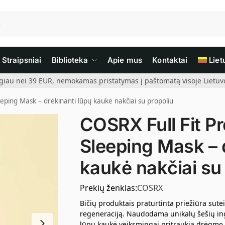
Straipsniai
Biblioteka
Apie mus
Kontaktai
Liet
giau nei 39 EUR, nemokamas pristatymas į paštomatą visoje Lietuvoj
leeping Mask – drėkinanti lūpų kaukė nakčiai su propoliu
COSRX Full Fit Pr
Sleeping Mask – 
kaukė nakčiai su
Prekių ženklas:
COSRX
Bičių produktais praturtinta priežiūra sute
regeneraciją. Naudodama unikalų šešių ing
lūpų kaukė veiksmingai pritraukia drėgmę 