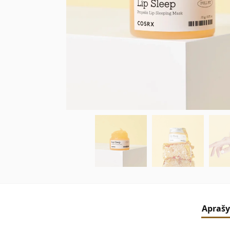
Apraš