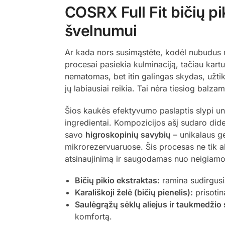
COSRX Full Fit bičių p
švelnumui
Ar kada nors susimąstėte, kodėl nubudus r
procesai pasiekia kulminaciją, tačiau kar
nematomas, bet itin galingas skydas, užtik
jų labiausiai reikia. Tai nėra tiesiog balza
Šios kaukės efektyvumo paslaptis slypi u
ingredientai. Kompozicijos ašį sudaro dide
savo
higroskopinių savybių
– unikalaus ge
mikrorezervuaruose. Šis procesas ne tik ak
atsinaujinimą ir saugodamas nuo neigiamo 
Bičių pikio ekstraktas:
ramina sudirgusią
Karališkoji želė (bičių pienelis):
prisotin
Saulėgrąžų sėklų aliejus ir taukmedžio 
komfortą.