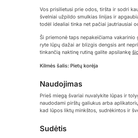
Vos prisilietusi prie odos, tiršta ir sodri k
švelniai užpildo smulkias linijas ir apgaub
todėl idealiai tinka net pačiai jautriausiai
Ši priemonė taps nepakeičiama vakarinio 
ryte lūpų dažai ar blizgis dengsis ant nepr
tinkančią naktinę rutiną galite apsilankę
ši
Kilmės šalis: Pietų korėja
Naudojimas
Prieš miegą švariai nuvalykite lūpas ir to
naudodami pirštų galiukus arba aplikatorių.
kad lūpos liktų minkštos, sudrėkintos ir š
Sudėtis