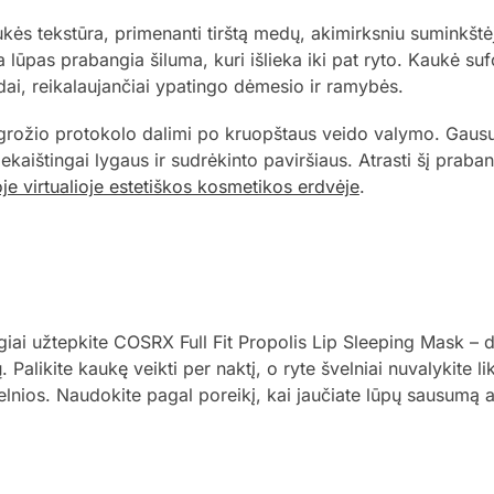
aukės tekstūra, primenanti tirštą medų, akimirksniu suminkštėja
ia lūpas prabangia šiluma, kuri išlieka iki pat ryto. Kaukė su
 odai, reikalaujančiai ypatingo dėmesio ir ramybės.
grožio protokolo dalimi po kruopštaus veido valymo. Gausu
iekaištingai lygaus ir sudrėkinto paviršiaus. Atrasti šį praba
oje virtualioje estetiškos kosmetikos erdvėje
.
lygiai užtepkite COSRX Full Fit Propolis Lip Sleeping Mask – 
 Palikite kaukę veikti per naktį, o ryte švelniai nuvalykite l
velnios. Naudokite pagal poreikį, kai jaučiate lūpų sausumą 