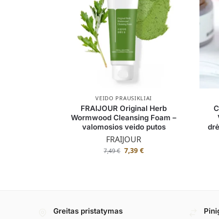
VEIDO PRAUSIKLIAI
FRAIJOUR Original Herb
C
Wormwood Cleansing Foam –
valomosios veido putos
drė
FRAIJOUR
7,39
€
7,49
€
Greitas pristatymas
Pini