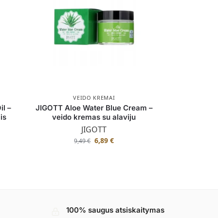
VEIDO KREMAI
il –
JIGOTT Aloe Water Blue Cream –
is
veido kremas su alaviju
JIGOTT
6,89
€
9,49
€
100% saugus atsiskaitymas