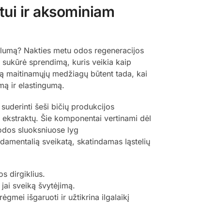
tui ir aksominiam
utlumą? Nakties metu odos regeneracijos
 sukūrė sprendimą, kuris veikia kaip
iją maitinamųjų medžiagų būtent tada, kai
umą ir elastingumą.
uderinti šeši bičių produkcijos
s ekstraktų. Šie komponentai vertinami dėl
 odos sluoksniuose lyg
ndamentalią sveikatą, skatindamas ląstelių
s dirgiklius.
jai sveiką švytėjimą.
rėgmei išgaruoti ir užtikrina ilgalaikį