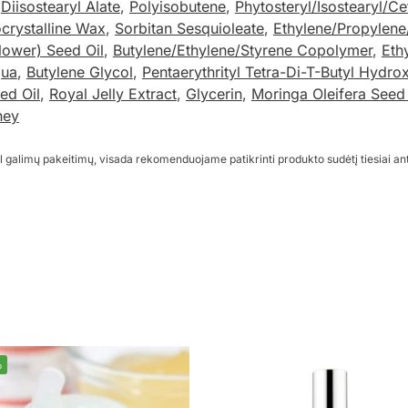
,
Diisostearyl Alate
,
Polyisobutene
,
Phytosteryl/Isostearyl/Ce
crystalline Wax
,
Sorbitan Sesquioleate
,
Ethylene/Propylen
lower) Seed Oil
,
Butylene/Ethylene/Styrene Copolymer
,
Eth
ua
,
Butylene Glycol
,
Pentaerythrityl Tetra-Di-T-Butyl Hydr
ed Oil
,
Royal Jelly Extract
,
Glycerin
,
Moringa Oleifera Seed 
ney
l galimų pakeitimų, visada rekomenduojame patikrinti produkto sudėtį tiesiai an
%