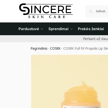
Parduotuvė
Sprendimai
Prekės ženklai
Perkant už dau
Pagrindinis
-
COSRX
-
COSRX Full Fit Propolis Lip S