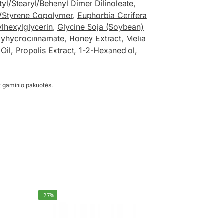
tyl/Stearyl/Behenyl Dimer Dilinoleate
,
e/Styrene Copolymer
,
Euphorbia Cerifera
ylhexylglycerin
,
Glycine Soja (Soybean)
oxyhydrocinnamate
,
Honey Extract
,
Melia
Oil
,
Propolis Extract
,
1-2-Hexanediol
,
t gaminio pakuotės.
-27%