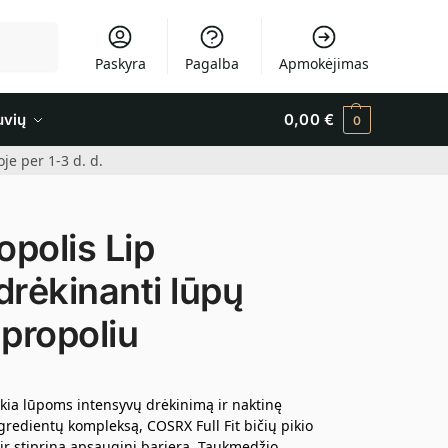
Ieškoti
Paskyra
Pagalba
Apmokėjimas
uvių
0,00
€
0
e per 1-3 d. d.
opolis Lip
drėkinanti lūpų
 propoliu
ikia lūpoms intensyvų drėkinimą ir naktinę
redientų kompleksą, COSRX Full Fit bičių pikio
ir stiprina apsauginį barjerą. Taukmedžio