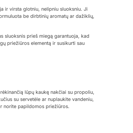
 ir virsta glotniu, nelipniu sluoksniu. Ji
formuluota be dirbtinių aromatų ar dažiklių,
s sluoksnis prieš miegą garantuoja, kad
ngų priežiūros elementą ir susikurti sau
drėkinančią lūpų kaukę nakčiai su propoliu,
ikučius su servetėle ar nuplaukite vandeniu,
ar norite papildomos priežiūros.