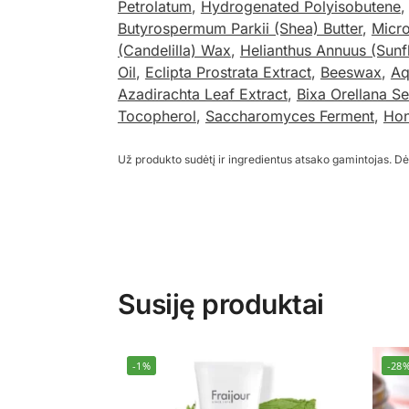
Petrolatum
,
Hydrogenated Polyisobutene
Butyrospermum Parkii (Shea) Butter
,
Micro
(Candelilla) Wax
,
Helianthus Annuus (Sunf
Oil
,
Eclipta Prostrata Extract
,
Beeswax
,
Aq
Azadirachta Leaf Extract
,
Bixa Orellana Se
Tocopherol
,
Saccharomyces Ferment
,
Ho
Už produkto sudėtį ir ingredientus atsako gamintojas. Dė
Susiję produktai
-1%
-28