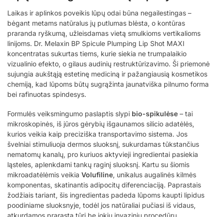
Laikas ir aplinkos poveikis lūpų odai būna negailestingas –
bėgant metams natūralus jų putlumas blėsta, o kontūras
praranda ryškumą, užleisdamas vietą smulkioms vertikalioms
linijoms. Dr. Melaxin BP Spicule Plumping Lip Shot MAXI
koncentratas sukurtas tiems, kurie siekia ne trumpalaikio
vizualinio efekto, o gilaus audinių restruktūrizavimo. Ši priemonė
sujungia aukštąją estetinę mediciną ir pažangiausią kosmetikos
chemiją, kad lūpoms būtų sugrąžinta jaunatviška pilnumo forma
bei rafinuotas spindesys.
Formulės veiksmingumo paslaptis slypi
bio-spikulėse
– tai
mikroskopinės, iš jūros gėrybių išgaunamos silicio adatėlės,
kurios veikia kaip preciziška transportavimo sistema. Jos
švelniai stimuliuoja dermos sluoksnį, sukurdamas tūkstančius
nematomų kanalų, pro kuriuos aktyvieji ingredientai pasiekia
ląsteles, aplenkdami tankų raginį sluoksnį. Kartu su šiomis
mikroadatėlėmis veikia
Volufiline
, unikalus augalinės kilmės
komponentas, skatinantis adipocitų diferenciaciją. Paprastais
žodžiais tariant, šis ingredientas padeda lūpoms kaupti lipidus
poodiniame sluoksnyje, todėl jos natūraliai pučiasi iš vidaus,
atkurdamos prarastą tūrį be jokių invazinių procedūrų.