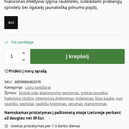
hialuronas efektyviai lygina raukšleles, suteikdami prabangų
spindesį bei ilgalaikį jaunatvišką pilnumo pojūtį.
4ml
Yra sandėlyje
Į krepšelį
Pridėti į norų sąrašą
SKU:
8809886482076
Kategorija:
Lūpų priežiūrai
Žymos:
brandi oda
,
elastingumo gerinimas
,
greitas poveikis
,
hialurono rūgštis
,
intensyvus drėkinimas
,
kolagenas
,
lūpų kaukė
,
nuo
raukšlių
,
peptidai
,
raukšlių lyginimas
,
serumas
,
stangrinimas
Nemokamas pristatymas į paštomatą visoje Lietuvoje perkant
už daugiau nei 39 Eur.
Greitas pristatymas per 1-3 darbo dienas