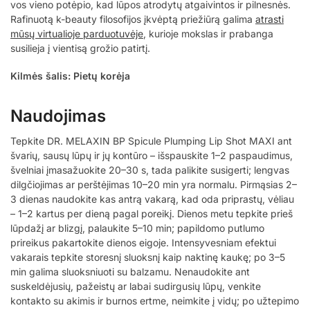
vos vieno potėpio, kad lūpos atrodytų atgaivintos ir pilnesnės.
Rafinuotą k-beauty filosofijos įkvėptą priežiūrą galima
atrasti
mūsų virtualioje parduotuvėje
, kurioje mokslas ir prabanga
susilieja į vientisą grožio patirtį.
Kilmės šalis: Pietų korėja
Naudojimas
Tepkite DR. MELAXIN BP Spicule Plumping Lip Shot MAXI ant
švarių, sausų lūpų ir jų kontūro – išspauskite 1–2 paspaudimus,
švelniai įmasažuokite 20–30 s, tada palikite susigerti; lengvas
dilgčiojimas ar perštėjimas 10–20 min yra normalu. Pirmąsias 2–
3 dienas naudokite kas antrą vakarą, kad oda priprastų, vėliau
– 1–2 kartus per dieną pagal poreikį. Dienos metu tepkite prieš
lūpdažį ar blizgį, palaukite 5–10 min; papildomo putlumo
prireikus pakartokite dienos eigoje. Intensyvesniam efektui
vakarais tepkite storesnį sluoksnį kaip naktinę kaukę; po 3–5
min galima sluoksniuoti su balzamu. Nenaudokite ant
suskeldėjusių, pažeistų ar labai sudirgusių lūpų, venkite
kontakto su akimis ir burnos ertme, neimkite į vidų; po užtepimo