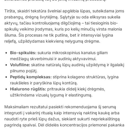
Tiršta, skaidri tekstūra švelniai apglėbia lūpas, suteikdama joms
prabangų, drėgną švytėjimą. Sąlytyje su oda eliksyras sukelia
aktyvų, tačiau kontroliuojamą dilgčiojimą – tai tiesioginis bio-
spikulių veikimo įrodymas, kuris po kelių minučių virsta malonia
šiluma. Šis procesas ne tik putlina, bet ir intensyviai lygina
reljefą, užpildydamas kiekvieną nelygumą drėgme.
Bio-spikulės:
sukuria mikroskopinius kanalus giliam
medžiagų skverbimuisi ir audinių aktyvavimui.
Volufiline:
skatina natūralų lūpų audinių užpildymą ir ilgalaikį
pilnumo pojūtį.
Peptidų kompleksas:
stiprina kolageno struktūras, lygina
raukšleles ir paryškina lūpų kontūrą.
Hialurono rūgštis:
pritraukia didelį kiekį drėgmės,
užtikrindama vizualų lygumą ir elastingumą.
Maksimaliam rezultatui pasiekti rekomenduojama šį serumą
integruoti į vakarinį ritualą kaip intensyvią naktinę kaukę arba
naudoti ryte prieš lūpų dažus, siekiant sukurti nepriekaištingą
pagrindą spalvai. Dėl didelės koncentracijos priemonei pakanka