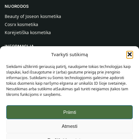
NUORODOS
Beauty of Joseon kosmetika
Cosrx kosmetika
Korėjietiška kosmetika
INFORMACIJA
Tvarkyti sutikimą
Apie mus
Kontaktai
Siekdami užtikrinti geriausią patirtį, naudojame tokias technologijas kaip
slapukai, kad išsaugotume ir (arba) gautume prieigą prie įrenginio
Pagalba
informacijos. Sutikdami su šiomis technologijomis galėsime apdoroti
tokius duomenis kaip naršymo elgsena ar unikalūs ID šioje svetainėje.
INFORMACIJA PIRKĖJUI
Nesutikimas arba sutikimo atšaukimas gali turėti neigiamos įtakos tam
tikroms funkcijoms ir savybėms.
Pristatymo sąlygos
Taisyklės ir sąlygos
Priimti
Privatumo politika
Svetainės žemėlapis
Atmesti
©
2026
SincereSkin.lt
Visos teisės saugomos.