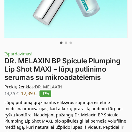
Išpardavimas!
DR. MELAXIN BP Spicule Plumping
Lip Shot MAXI – lūpų putlinimo
serumas su mikroadatėlėmis
Prekių ženklas:
DR. MELAXIN
12,39
€
14,89
€
-17%
Lūpų putlumą grąžinantis eliksyras sujungia estetinę
mediciną ir inovacijas, kad atkurtų prarastą audinių tūrį bei
ryškų kontūrą. Naudojant pažangų Dr. Melaxin BP Spicule
Plumping Lip Shot MAXI, bio-spikulės giliai perneša Volufiline
medžiagą, kuri natūraliai užpildo lūpas iš vidaus. Peptidai ir