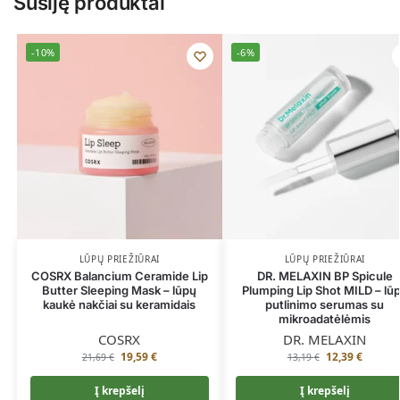
Susiję produktai
-10%
-6%
LŪPŲ PRIEŽIŪRAI
LŪPŲ PRIEŽIŪRAI
COSRX Balancium Ceramide Lip
DR. MELAXIN BP Spicule
Butter Sleeping Mask – lūpų
Plumping Lip Shot MILD – lū
kaukė nakčiai su keramidais
putlinimo serumas su
mikroadatėlėmis
COSRX
DR. MELAXIN
19,59
€
12,39
€
21,69
€
13,19
€
Į krepšelį
Į krepšelį