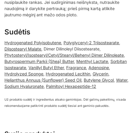
nusiplaukite rankas. Jei sudirginimas neišnyksta, nutraukite
naudojimą ir darykite pertrauką; prieš pirmą kartą atlikite
jautrumo mėginį ant mažo odos ploto.
Sudėtis
Hydrogenated Polyisobutene
,
Polyglyceryl-2 Triisostearate
,
Diisostearyl Malate
, Dimer Dilinoleyl Diisostearate,
Phytosteryl/Isostearyl/Cetyl/Stearyl/Behenyl Dimer Dilinoleate
,
Butyrospermum Parkii (Shea) Butter
,
Menthyl Lactate
,
Sorbitan
Isostearate
,
Vanillyl Butyl Ether
,
Fragrance
,
Adenosine
,
Hydrolyzed Sponge
,
Hydrogenated Lecithin
,
Glycerin
,
Helianthus Annuus (Sunflower) Seed Oil
,
Butylene Glycol
,
Water
,
Sodium Hyaluronate
,
Palmitoyl Hexapeptide-12
Už produkto sudėtį ir ingredientus atsako gamintojas. Dėl galimų pakeitimų, visada
rekomenduojame patikrinti produkto sudėtį tiesiai ant gaminio pakuotės.