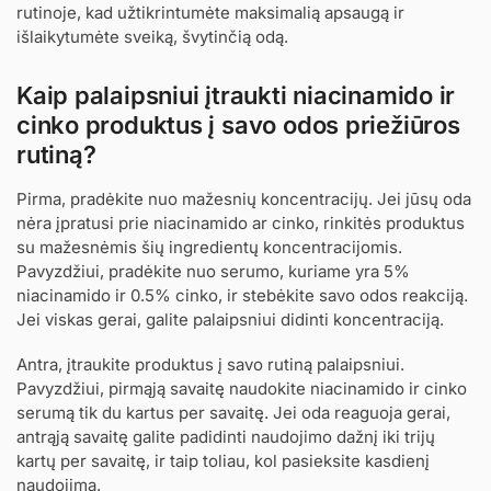
rutinoje, kad užtikrintumėte maksimalią apsaugą ir
išlaikytumėte sveiką, švytinčią odą.
Kaip palaipsniui įtraukti niacinamido ir
cinko produktus į savo odos priežiūros
rutiną?
Pirma, pradėkite nuo mažesnių koncentracijų. Jei jūsų oda
nėra įpratusi prie niacinamido ar cinko, rinkitės produktus
su mažesnėmis šių ingredientų koncentracijomis.
Pavyzdžiui, pradėkite nuo serumo, kuriame yra 5%
niacinamido ir 0.5% cinko, ir stebėkite savo odos reakciją.
Jei viskas gerai, galite palaipsniui didinti koncentraciją.
Antra, įtraukite produktus į savo rutiną palaipsniui.
Pavyzdžiui, pirmąją savaitę naudokite niacinamido ir cinko
serumą tik du kartus per savaitę. Jei oda reaguoja gerai,
antrąją savaitę galite padidinti naudojimo dažnį iki trijų
kartų per savaitę, ir taip toliau, kol pasieksite kasdienį
naudojimą.