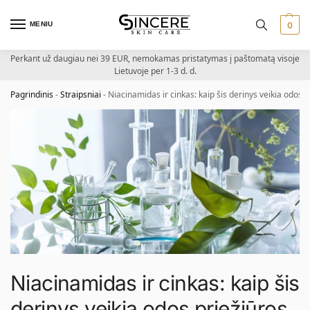
MENIU
0
Perkant už daugiau nei 39 EUR, nemokamas pristatymas į paštomatą visoje
Lietuvoje per 1-3 d. d.
Pagrindinis
-
Straipsniai
-
Niacinamidas ir cinkas: kaip šis derinys veikia odos 
Niacinamidas ir cinkas: kaip šis
derinys veikia odos priežiūros