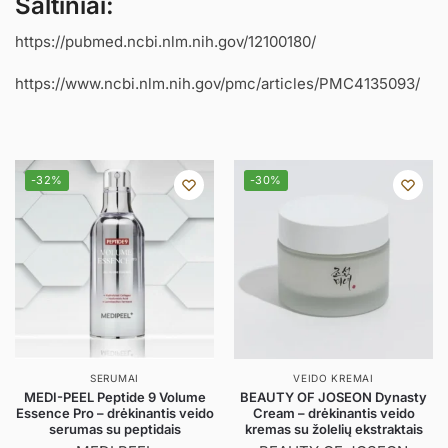
Šaltiniai:
https://pubmed.ncbi.nlm.nih.gov/12100180/
https://www.ncbi.nlm.nih.gov/pmc/articles/PMC4135093/
-32%
-30%
SERUMAI
VEIDO KREMAI
MEDI-PEEL Peptide 9 Volume
BEAUTY OF JOSEON Dynasty
Essence Pro – drėkinantis veido
Cream – drėkinantis veido
serumas su peptidais
kremas su žolelių ekstraktais