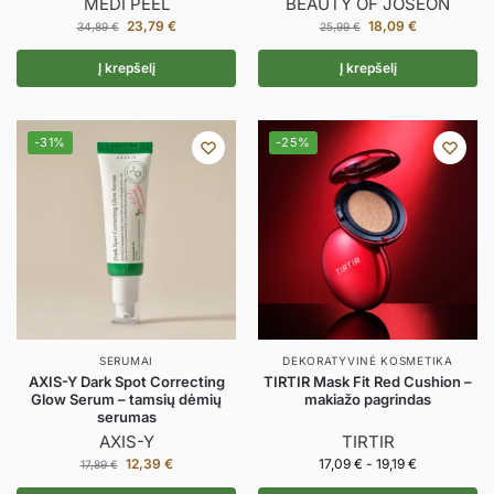
MEDI PEEL
BEAUTY OF JOSEON
23,79
€
18,09
€
34,89
€
25,99
€
Į krepšelį
Į krepšelį
-31%
-25%
SERUMAI
DEKORATYVINĖ KOSMETIKA
AXIS-Y Dark Spot Correcting
TIRTIR Mask Fit Red Cushion –
Glow Serum – tamsių dėmių
makiažo pagrindas
serumas
AXIS-Y
TIRTIR
12,39
€
17,09
€
-
19,19
€
17,89
€