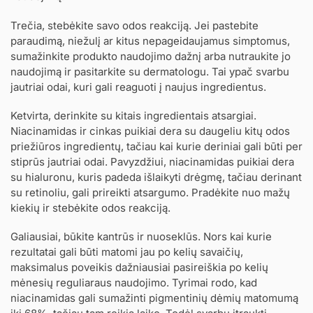
Trečia, stebėkite savo odos reakciją. Jei pastebite
paraudimą, niežulį ar kitus nepageidaujamus simptomus,
sumažinkite produkto naudojimo dažnį arba nutraukite jo
naudojimą ir pasitarkite su dermatologu. Tai ypač svarbu
jautriai odai, kuri gali reaguoti į naujus ingredientus.
Ketvirta, derinkite su kitais ingredientais atsargiai.
Niacinamidas ir cinkas puikiai dera su daugeliu kitų odos
priežiūros ingredientų, tačiau kai kurie deriniai gali būti per
stiprūs jautriai odai. Pavyzdžiui, niacinamidas puikiai dera
su hialuronu, kuris padeda išlaikyti drėgmę, tačiau derinant
su retinoliu, gali prireikti atsargumo. Pradėkite nuo mažų
kiekių ir stebėkite odos reakciją.
Galiausiai, būkite kantrūs ir nuoseklūs. Nors kai kurie
rezultatai gali būti matomi jau po kelių savaičių,
maksimalus poveikis dažniausiai pasireiškia po kelių
mėnesių reguliaraus naudojimo. Tyrimai rodo, kad
niacinamidas gali sumažinti pigmentinių dėmių matomumą