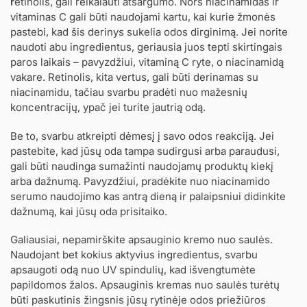
r
etinolis, gali reikalauti atsargumo. Nors niacinamidas ir
vitaminas C gali būti naudojami kartu, kai kurie žmonės
pastebi, kad šis derinys sukelia odos dirginimą. Jei norite
naudoti abu ingredientus, geriausia juos tepti skirtingais
paros laikais – pavyzdžiui, vitaminą C ryte, o niacinamidą
vakare. Retinolis, kita vertus, gali būti derinamas su
niacinamidu, tačiau svarbu pradėti nuo mažesnių
koncentracijų, ypač jei turite jautrią odą.
Be to, svarbu atkreipti dėmesį į savo odos reakciją. Jei
pastebite, kad jūsų oda tampa sudirgusi arba paraudusi,
gali būti naudinga sumažinti naudojamų produktų kiekį
arba dažnumą. Pavyzdžiui, pradėkite nuo niacinamido
serumo naudojimo kas antrą dieną ir palaipsniui didinkite
dažnumą, kai jūsų oda prisitaiko.
Galiausiai, nepamirškite apsauginio kremo nuo saulės.
Naudojant bet kokius aktyvius ingredientus, svarbu
apsaugoti odą nuo UV spindulių, kad išvengtumėte
papildomos žalos. Apsauginis kremas nuo saulės turėtų
būti paskutinis žingsnis jūsų rytinėje odos priežiūros