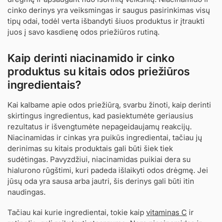
cinko derinys yra veiksmingas ir saugus pasirinkimas visų
tipų odai, todėl verta išbandyti šiuos produktus ir įtraukti
juos į savo kasdienę odos priežiūros rutiną.
Kaip derinti niacinamido ir cinko
produktus su kitais odos priežiūros
ingredientais?
Kai kalbame apie odos priežiūrą, svarbu žinoti, kaip derinti
skirtingus ingredientus, kad pasiektumėte geriausius
rezultatus ir išvengtumėte nepageidaujamų reakcijų.
Niacinamidas ir cinkas yra puikūs ingredientai, tačiau jų
derinimas su kitais produktais gali būti šiek tiek
sudėtingas. Pavyzdžiui, niacinamidas puikiai dera su
hialurono rūgštimi, kuri padeda išlaikyti odos drėgmę. Jei
jūsų oda yra sausa arba jautri, šis derinys gali būti itin
naudingas.
Tačiau kai kurie ingredientai, tokie kaip
vitaminas C
ir