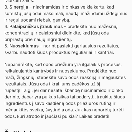
radikalų žalos.
3.
Sinergija
– niacinamidas ir cinkas veikia kartu, kad
suteiktų jūsų odai maksimalų naudą, mažindami uždegimus
ir reguliuodami riebalų gamybą.
4.
Palaipsniškas įtraukimas
– pradėkite nuo mažesnių
koncentracijų ir palaipsniui didinkite, kad jūsų oda
priprastų prie naujų ingredientų.
5.
Nuoseklumas
– norint pasiekti geriausius rezultatus,
svarbu naudoti šiuos produktus reguliariai ir kantriai.
Nepamirškite, kad odos priežiūra yra ilgalaikis procesas,
reikalaujantis kantrybės ir nuoseklumo. Pradėkite nuo
mažų žingsnių, stebėkite savo odos reakciją ir mėgaukitės
rezultatais. Jūsų oda tikrai jums padėkos už šį
rūpestį! Taigi, jei dar nesate išbandę niacinamido ir cinko
derinio, dabar yra puikus laikas tai padaryti. Įtraukite šiuos
ingredientus į savo kasdienę odos priežiūros rutiną ir
mėgaukitės sveika, švytinčia oda. Juk kas nenorėtų turėti
odos, kuri atrodo ir jaučiasi puikiai? Laikas pradėti!