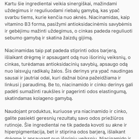
Kartu šie ingredientai veikia sinergiškai, mažindami
uždegimus ir reguliuodami riebalų gamybą, kas ypač
svarbu tiems, kurie kenčia nuo aknės. Niacinamidas, kaip
vitamino B3 forma, pasižymi antioksidacinėmis savybėmis
ir gebėjimu mažinti uždegimus, o cinkas padeda reguliuoti
sebumo gamybą ir skatina žaizdų gijimą.
Niacinamidas taip pat padeda stiprinti odos barjerą,
išlaikant drėgmę ir apsaugant odą nuo išorinių veiksnių, o
cinkas, turėdamas antioksidacinių savybių, apsaugo odą
nuo laisvųjų radikalų žalos. Šis derinys yra ypač naudingas
sausai ir jautriai odai, kuri dažnai būna pažeidžiama ir
linkusi į paraudimą. Be to, niacinamido ir cinko derinys gali
padėti sumažinti raukšles ir pagerinti odos elastingumą,
skatindamas kolageno gamybą.
Naudojant produktus, kuriuose yra niacinamido ir cinko,
galite pasiekti geresnių rezultatų savo odos priežiūros
rutinoje. Šie ingredientai ne tik padeda kovoti su akne ir
hiperpigmentacija, bet ir stiprina odos barjerą, išlaikant
drėgmę ir apsaugant nuo išorinių veiksnių. Niacinamido ir