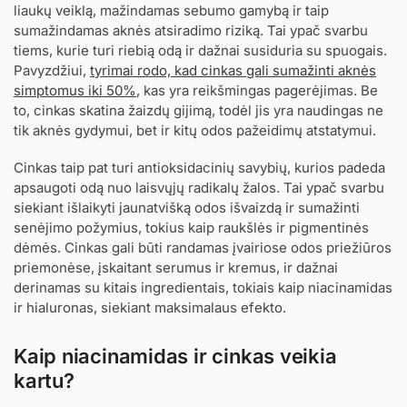
liaukų veiklą, mažindamas sebumo gamybą ir taip
sumažindamas aknės atsiradimo riziką. Tai ypač svarbu
tiems, kurie turi riebią odą ir dažnai susiduria su spuogais.
Pavyzdžiui,
tyrimai rodo, kad cinkas gali sumažinti aknės
simptomus iki 50%
, kas yra reikšmingas pagerėjimas. Be
to, cinkas skatina žaizdų gijimą, todėl jis yra naudingas ne
tik aknės gydymui, bet ir kitų odos pažeidimų atstatymui.
Cinkas taip pat turi antioksidacinių savybių, kurios padeda
apsaugoti odą nuo laisvųjų radikalų žalos. Tai ypač svarbu
siekiant išlaikyti jaunatvišką odos išvaizdą ir sumažinti
senėjimo požymius, tokius kaip raukšlės ir pigmentinės
dėmės. Cinkas gali būti randamas įvairiose odos priežiūros
priemonėse, įskaitant serumus ir kremus, ir dažnai
derinamas su kitais ingredientais, tokiais kaip niacinamidas
ir hialuronas, siekiant maksimalaus efekto.
Kaip niacinamidas ir cinkas veikia
kartu?