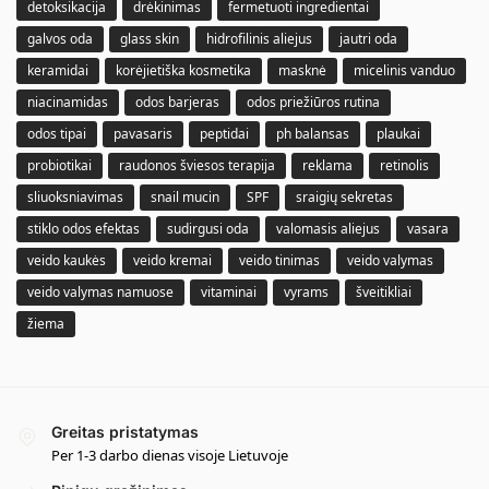
detoksikacija
drėkinimas
fermetuoti ingredientai
galvos oda
glass skin
hidrofilinis aliejus
jautri oda
keramidai
korėjietiška kosmetika
masknė
micelinis vanduo
niacinamidas
odos barjeras
odos priežiūros rutina
odos tipai
pavasaris
peptidai
ph balansas
plaukai
probiotikai
raudonos šviesos terapija
reklama
retinolis
sliuoksniavimas
snail mucin
SPF
sraigių sekretas
stiklo odos efektas
sudirgusi oda
valomasis aliejus
vasara
veido kaukės
veido kremai
veido tinimas
veido valymas
veido valymas namuose
vitaminai
vyrams
šveitikliai
žiema
Greitas pristatymas
Per 1-3 darbo dienas visoje Lietuvoje