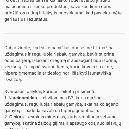
iki 68%, tačiau tam reikia laiko. Todėl svarbu įtraukti
niacinamido ir cinko produktus į savo kasdienę odos
priežiūros rutiną ir laikytis nuoseklumo, kad pasiektumėte
geriausius rezultatus.
Dabar žinote, kad šis dinamiškas duetas ne tik mažina
uždegimus ir reguliuoja riebalų gamybą, bet ir stiprina
odos barjerą, išlaikant drėgmę ir apsaugant nuo išorinių
veiksnių. Tai ypač svarbu tiems, kurie kovoja su akne,
hiperpigmentacija ar tiesiog nori išlaikyti jaunatvišką
išvaizdą.
Svarbiausi dalykai, kuriuos reikėtų prisiminti:
1.
Niacinamidas
– tai vitaminas B3, kuris mažina
uždegimus, reguliuoja riebalų gamybą, skatina kolageno
gamybą ir padeda kovoti su hiperpigmentacija.
2.
Cinkas
– esminis mineralas, kuris reguliuoja sebumo
gamybą, skatina žaizdų gijimą ir apsaugo odą nuo laisvųjų