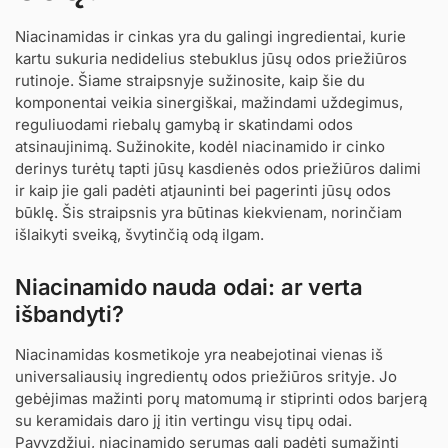
Niacinamidas ir cinkas yra du galingi ingredientai, kurie
kartu sukuria nedidelius stebuklus jūsų odos priežiūros
rutinoje. Šiame straipsnyje sužinosite, kaip šie du
komponentai veikia sinergiškai, mažindami uždegimus,
reguliuodami riebalų gamybą ir skatindami odos
atsinaujinimą. Sužinokite, kodėl niacinamido ir cinko
derinys turėtų tapti jūsų kasdienės odos priežiūros dalimi
ir kaip jie gali padėti atjauninti bei pagerinti jūsų odos
būklę. Šis straipsnis yra būtinas kiekvienam, norinčiam
išlaikyti sveiką, švytinčią odą ilgam.
Niacinamido nauda odai: ar verta
išbandyti?
Niacinamidas kosmetikoje yra neabejotinai vienas iš
universaliausių ingredientų odos priežiūros srityje. Jo
gebėjimas mažinti porų matomumą ir stiprinti odos barjerą
su keramidais daro jį itin vertingu visų tipų odai.
Pavyzdžiui, niacinamido serumas gali padėti sumažinti