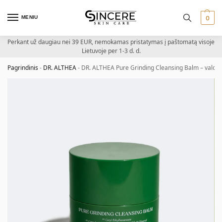
MENIU
0
Perkant už daugiau nei 39 EUR, nemokamas pristatymas į paštomatą visoje
Lietuvoje per 1-3 d. d.
Pagrindinis
-
DR. ALTHEA
-
DR. ALTHEA Pure Grinding Cleansing Balm – valom