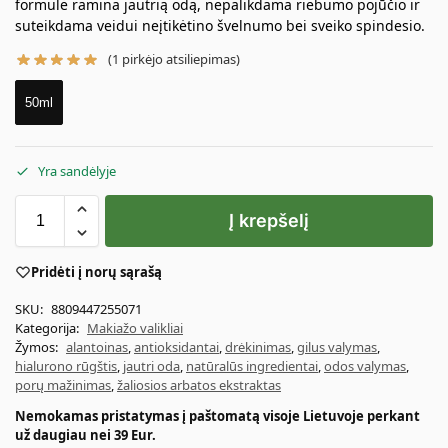
formulė ramina jautrią odą, nepalikdama riebumo pojūčio ir
suteikdama veidui neįtikėtino švelnumo bei sveiko spindesio.
(
1
pirkėjo atsiliepimas)
50ml
Yra sandėlyje
Į krepšelį
Pridėti į norų sąrašą
SKU:
8809447255071
Kategorija:
Makiažo valikliai
Žymos:
alantoinas
,
antioksidantai
,
drėkinimas
,
gilus valymas
,
hialurono rūgštis
,
jautri oda
,
natūralūs ingredientai
,
odos valymas
,
porų mažinimas
,
žaliosios arbatos ekstraktas
Nemokamas pristatymas į paštomatą visoje Lietuvoje perkant
už daugiau nei 39 Eur.