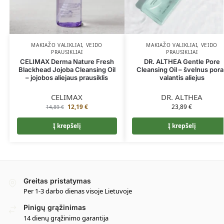
MAKIAŽO VALIKLIAI
,
VEIDO
MAKIAŽO VALIKLIAI
,
VEIDO
PRAUSIKLIAI
PRAUSIKLIAI
CELIMAX Derma Nature Fresh
DR. ALTHEA Gentle Pore
Blackhead Jojoba Cleansing Oil
Cleansing Oil – švelnus por
– jojobos aliejaus prausiklis
valantis aliejus
CELIMAX
DR. ALTHEA
12,19
€
23,89
€
14,89
€
Į krepšelį
Į krepšelį
Greitas pristatymas
Per 1-3 darbo dienas visoje Lietuvoje
Pinigų grąžinimas
14 dienų grąžinimo garantija