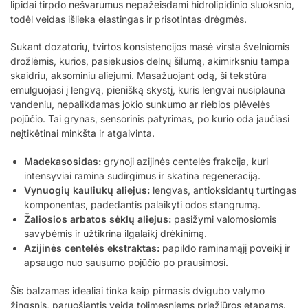
lipidai tirpdo nešvarumus nepažeisdami hidrolipidinio sluoksnio,
todėl veidas išlieka elastingas ir prisotintas drėgmės.
Sukant dozatorių, tvirtos konsistencijos masė virsta švelniomis
drožlėmis, kurios, pasiekusios delnų šilumą, akimirksniu tampa
skaidriu, aksominiu aliejumi. Masažuojant odą, ši tekstūra
emulguojasi į lengvą, pienišką skystį, kuris lengvai nusiplauna
vandeniu, nepalikdamas jokio sunkumo ar riebios plėvelės
pojūčio. Tai grynas, sensorinis patyrimas, po kurio oda jaučiasi
neįtikėtinai minkšta ir atgaivinta.
Madekasosidas:
grynoji azijinės centelės frakcija, kuri
intensyviai ramina sudirgimus ir skatina regeneraciją.
Vynuogių kauliukų aliejus:
lengvas, antioksidantų turtingas
komponentas, padedantis palaikyti odos stangrumą.
Žaliosios arbatos sėklų aliejus:
pasižymi valomosiomis
savybėmis ir užtikrina ilgalaikį drėkinimą.
Azijinės centelės ekstraktas:
papildo raminamąjį poveikį ir
apsaugo nuo sausumo pojūčio po prausimosi.
Šis balzamas idealiai tinka kaip pirmasis dvigubo valymo
žingsnis, paruošiantis veidą tolimesniems priežiūros etapams.