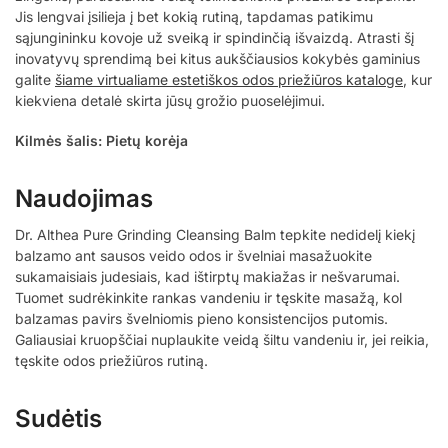
Jis lengvai įsilieja į bet kokią rutiną, tapdamas patikimu
sąjungininku kovoje už sveiką ir spindinčią išvaizdą. Atrasti šį
inovatyvų sprendimą bei kitus aukščiausios kokybės gaminius
galite
šiame virtualiame estetiškos odos priežiūros kataloge
, kur
kiekviena detalė skirta jūsų grožio puoselėjimui.
Kilmės šalis: Pietų korėja
Naudojimas
Dr. Althea Pure Grinding Cleansing Balm tepkite nedidelį kiekį
balzamo ant sausos veido odos ir švelniai masažuokite
sukamaisiais judesiais, kad ištirptų makiažas ir nešvarumai.
Tuomet sudrėkinkite rankas vandeniu ir tęskite masažą, kol
balzamas pavirs švelniomis pieno konsistencijos putomis.
Galiausiai kruopščiai nuplaukite veidą šiltu vandeniu ir, jei reikia,
tęskite odos priežiūros rutiną.
Sudėtis