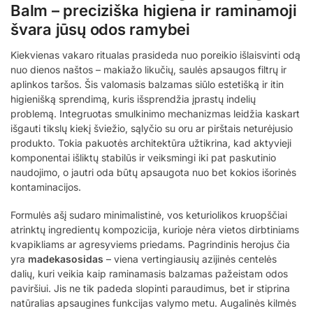
Balm – preciziška higiena ir raminamoji
švara jūsų odos ramybei
Kiekvienas vakaro ritualas prasideda nuo poreikio išlaisvinti odą
nuo dienos naštos – makiažo likučių, saulės apsaugos filtrų ir
aplinkos taršos. Šis valomasis balzamas siūlo estetišką ir itin
higienišką sprendimą, kuris išsprendžia įprastų indelių
problemą. Integruotas smulkinimo mechanizmas leidžia kaskart
išgauti tikslų kiekį šviežio, sąlyčio su oru ar pirštais neturėjusio
produkto. Tokia pakuotės architektūra užtikrina, kad aktyvieji
komponentai išliktų stabilūs ir veiksmingi iki pat paskutinio
naudojimo, o jautri oda būtų apsaugota nuo bet kokios išorinės
kontaminacijos.
Formulės ašį sudaro minimalistinė, vos keturiolikos kruopščiai
atrinktų ingredientų kompozicija, kurioje nėra vietos dirbtiniams
kvapikliams ar agresyviems priedams. Pagrindinis herojus čia
yra
madekasosidas
– viena vertingiausių azijinės centelės
dalių, kuri veikia kaip raminamasis balzamas pažeistam odos
paviršiui. Jis ne tik padeda slopinti paraudimus, bet ir stiprina
natūralias apsaugines funkcijas valymo metu. Augalinės kilmės