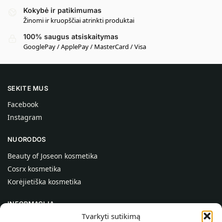
Kokybė ir patikimumas
Žinomi ir kruopščiai atrinkti produktai
100% saugus atsiskaitymas
GooglePay / ApplePay / MasterCard / Visa
SEKITE MUS
Facebook
Instagram
NUORODOS
Beauty of Joseon kosmetika
Cosrx kosmetika
Korėjietiška kosmetika
INFORMACIJA
Tvarkyti sutikimą
Apie mus