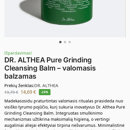
Išpardavimas!
DR. ALTHEA Pure Grinding
Cleansing Balm – valomasis
balzamas
Prekių ženklas:
DR. ALTHEA
14,69
€
19,79
€
-26%
Madekasosidu praturtintas valomasis ritualas prasideda nuo
visiško tyrumo pojūčio, kurį sukuria inovatyvus Dr. Althea Pure
Grinding Cleansing Balm. Integruotas smulkinimo
mechanizmas užtikrina maksimalią higieną, o vertingi
augaliniai aliejai efektyviai tirpina nešvarumus. Minimalistinė