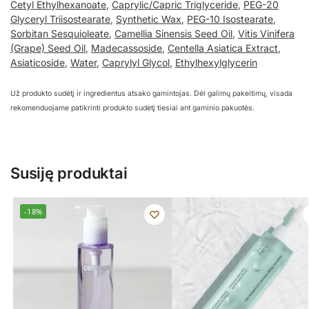
Cetyl Ethylhexanoate
,
Caprylic/Capric Triglyceride
,
PEG-20
Glyceryl Triisostearate
,
Synthetic Wax
,
PEG-10 Isostearate
,
Sorbitan Sesquioleate
,
Camellia Sinensis Seed Oil
,
Vitis Vinifera
(Grape) Seed Oil
,
Madecassoside
,
Centella Asiatica Extract
,
Asiaticoside
,
Water
,
Caprylyl Glycol
,
Ethylhexylglycerin
Už produkto sudėtį ir ingredientus atsako gamintojas. Dėl galimų pakeitimų, visada
rekomenduojame patikrinti produkto sudėtį tiesiai ant gaminio pakuotės.
Susiję produktai
-18%