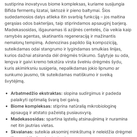
sustiprina inovatyvus biome kompleksas, kuriame susijungia
Bifida fermentų lizatai, laktozė ir pieno baltymai. Šios
sudedamosios dalys atlieka itin svarbią funkciją – jos maitina
gerąsias odos bakterijas, taip stiprindamos apsauginį barjerą.
Madekasosidas, išgaunamas iš azijinės centelės, čia veikia kaip
ramybės agentas, skatinantis regeneraciją ir mažinantis
nemalonų tempimą. Adenozinas papildo šią kompoziciją,
suteikdamas odai stangrumo ir lygindamas smulkias linijas,
kurios dažnai atsiranda dėl drėgmės trūkumo. Sąlytyje su oda,
lengva ir gaivi kremo tekstūra virsta švelniu drėgmės šydu,
kuris akimirksniu susigeria, nepalikdamas jokio lipnumo ar
sunkumo jausmo, tik suteikdamas matiškumo ir sveiką
švytėjimą.
Arbatmedžio ekstraktas:
slopina sudirgimus ir padeda
palaikyti optimalią švarą bei gaivą.
Biome kompleksas:
stiprina natūralią mikrobiologinę
apsaugą ir atstato pažeistą pusiausvyrą.
Madekasosidas:
spartina ląstelių atsinaujinimą ir nuramina
net itin jautrias vietas.
Skvalanas:
suteikia aksominį minkštumą ir neleidžia drėgmei