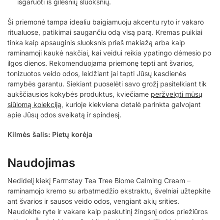
išgaruoti iš gilesnių sluoksnių.
Ši priemonė tampa idealiu baigiamuoju akcentu ryto ir vakaro
ritualuose, patikimai saugančiu odą visą parą. Kremas puikiai
tinka kaip apsauginis sluoksnis prieš makiažą arba kaip
raminamoji kaukė nakčiai, kai veidui reikia ypatingo dėmesio po
ilgos dienos. Rekomenduojama priemonę tepti ant švarios,
tonizuotos veido odos, leidžiant jai tapti Jūsų kasdienės
ramybės garantu. Siekiant puoselėti savo grožį pasitelkiant tik
aukščiausios kokybės produktus, kviečiame
peržvelgti mūsų
siūlomą kolekciją
, kurioje kiekviena detalė parinkta galvojant
apie Jūsų odos sveikatą ir spindesį.
Kilmės šalis: Pietų korėja
Naudojimas
Nedidelį kiekį Farmstay Tea Tree Biome Calming Cream –
raminamojo kremo su arbatmedžio ekstraktu, švelniai užtepkite
ant švarios ir sausos veido odos, vengiant akių srities.
Naudokite ryte ir vakare kaip paskutinį žingsnį odos priežiūros