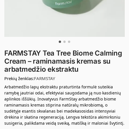
FARMSTAY Tea Tree Biome Calming
Cream – raminamasis kremas su
arbatmedžio ekstraktu
Prekių ženklas:
FARMSTAY
Arbatmedžio lapų ekstraktu praturtinta formulė suteikia
ramybę jautriai odai, efektyviai saugodama ją nuo kasdienių
aplinkos iššūkių. Inovatyvus FarmStay arbatmedžio biome
raminamasis kremas stiprina natūralų mikrobiomą, o
sudėtyje esantis skvalanas bei madekasosidas intensyviai
drėkina ir skatina regeneraciją. Lengva tekstūra akimirksniu
susigeria, palikdama veidą sveiką, matišką ir maloniai švytintį.