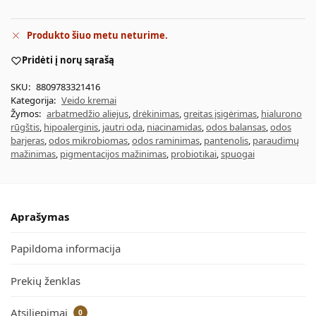
Produkto šiuo metu neturime.
Pridėti į norų sąrašą
SKU:
8809783321416
Kategorija:
Veido kremai
Žymos:
arbatmedžio aliejus
,
drėkinimas
,
greitas įsigėrimas
,
hialurono
rūgštis
,
hipoalerginis
,
jautri oda
,
niacinamidas
,
odos balansas
,
odos
barjeras
,
odos mikrobiomas
,
odos raminimas
,
pantenolis
,
paraudimų
mažinimas
,
pigmentacijos mažinimas
,
probiotikai
,
spuogai
Aprašymas
Papildoma informacija
Prekių ženklas
Atsiliepimai
0