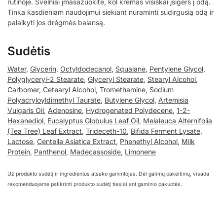
rutinoje. Švelniai įmasažuokite, kol kremas visiškai įsigers į odą.
Tinka kasdieniam naudojimui siekiant nuraminti sudirgusią odą ir
palaikyti jos drėgmės balansą.
Sudėtis
Water
,
Glycerin
,
Octyldodecanol
,
Squalane
,
Pentylene Glycol
,
Polyglyceryl-2 Stearate
,
Glyceryl Stearate
,
Stearyl Alcohol
,
Carbomer
,
Cetearyl Alcohol
,
Tromethamine
,
Sodium
Polyacryloyldimethyl Taurate
,
Butylene Glycol
,
Artemisia
Vulgaris Oil
,
Adenosine
,
Hydrogenated Polydecene
,
1-2-
Hexanediol
,
Eucalyptus Globulus Leaf Oil
,
Melaleuca Alternifolia
(Tea Tree) Leaf Extract
,
Trideceth-10
,
Bifida Ferment Lysate
,
Lactose
,
Centella Asiatica Extract
,
Phenethyl Alcohol
,
Milk
Protein
,
Panthenol
,
Madecassoside
,
Limonene
Už produkto sudėtį ir ingredientus atsako gamintojas. Dėl galimų pakeitimų, visada
rekomenduojame patikrinti produkto sudėtį tiesiai ant gaminio pakuotės.