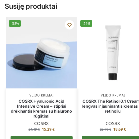
Susiję produktai
-38%
-21%
VEIDO KREMAI
VEIDO KREMAI
COSRX Hyaluronic Acid
COSRX The Retinol 0.1 Cream
Intensive Cream – stipriai
lengvas ir jauninantis kremas
drėkinantis kremas su hialurono
retinoliu
rūgštimi
COSRX
COSRX
15,29
€
18,69
€
24,49
€
23,79
€