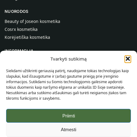
NUORODOS
Beauty of Joseon kosmetika
Cosrx kosmetika
Korėjietiška kosmetika
INFORMACIJA
Tvarkyti sutikimą
Apie mus
Kontaktai
Siekdami užtikrinti geriausią patirtį, naudojame tokias technologijas kaip
slapukai, kad išsaugotume ir (arba) gautume prieigą prie įrenginio
Pagalba
informacijos. Sutikdami su šiomis technologijomis galėsime apdoroti
tokius duomenis kaip naršymo elgsena ar unikalūs ID šioje svetainėje.
INFORMACIJA PIRKĖJUI
Nesutikimas arba sutikimo atšaukimas gali turėti neigiamos įtakos tam
tikroms funkcijoms ir savybėms.
Pristatymo sąlygos
Taisyklės ir sąlygos
Priimti
Privatumo politika
Svetainės žemėlapis
Atmesti