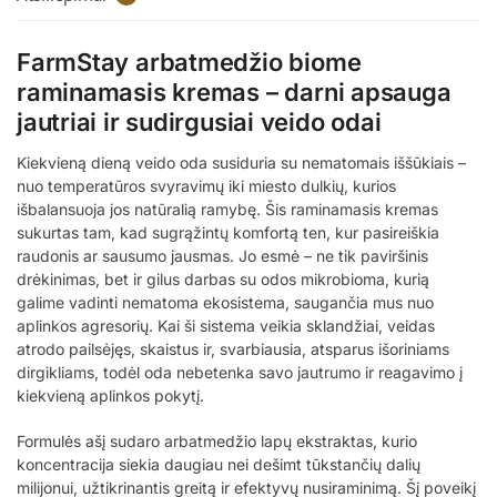
FarmStay arbatmedžio biome
raminamasis kremas – darni apsauga
jautriai ir sudirgusiai veido odai
Kiekvieną dieną veido oda susiduria su nematomais iššūkiais –
nuo temperatūros svyravimų iki miesto dulkių, kurios
išbalansuoja jos natūralią ramybę. Šis raminamasis kremas
sukurtas tam, kad sugrąžintų komfortą ten, kur pasireiškia
raudonis ar sausumo jausmas. Jo esmė – ne tik paviršinis
drėkinimas, bet ir gilus darbas su odos mikrobioma, kurią
galime vadinti nematoma ekosistema, saugančia mus nuo
aplinkos agresorių. Kai ši sistema veikia sklandžiai, veidas
atrodo pailsėjęs, skaistus ir, svarbiausia, atsparus išoriniams
dirgikliams, todėl oda nebetenka savo jautrumo ir reagavimo į
kiekvieną aplinkos pokytį.
Formulės ašį sudaro arbatmedžio lapų ekstraktas, kurio
koncentracija siekia daugiau nei dešimt tūkstančių dalių
milijonui, užtikrinantis greitą ir efektyvų nusiraminimą. Šį poveikį