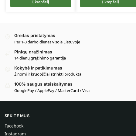
Į krepšelį
Į krepšelį
Greitas pristatymas
Per 1-3 darbo dienas visoje Lietuvoje
Pinigų grąžinimas
14 dienų grąžinimo garantija
Kokybė ir patikimumas
Žinomi ir kruopščiai atrinkti produktai
100% saugus atsiskaitymas
GooglePay / ApplePay / MasterCard / Visa
SEKITE MUS
Facebook
Instagram