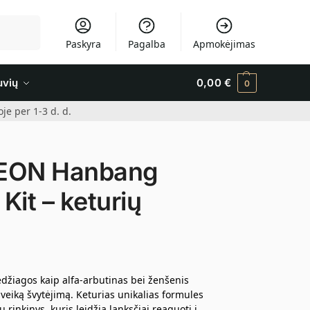
Ieškoti
Paskyra
Pagalba
Apmokėjimas
uvių
0,00
€
0
e per 1-3 d. d.
EON Hanbang
Kit – keturių
medžiagos kaip alfa-arbutinas bei ženšenis
sveiką švytėjimą. Keturias unikalias formules
inkinys, kuris leidžia lanksčiai reaguoti į