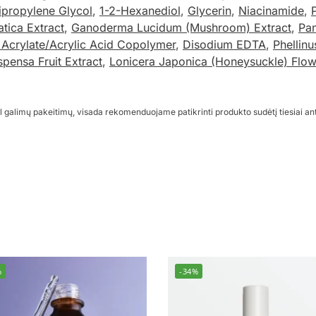
ipropylene Glycol
,
1-2-Hexanediol
,
Glycerin
,
Niacinamide
,
atica Extract
,
Ganoderma Lucidum (Mushroom) Extract
,
Pan
 Acrylate/Acrylic Acid Copolymer
,
Disodium EDTA
,
Phellinu
spensa Fruit Extract
,
Lonicera Japonica (Honeysuckle) Flow
l galimų pakeitimų, visada rekomenduojame patikrinti produkto sudėtį tiesiai an
%
-34%