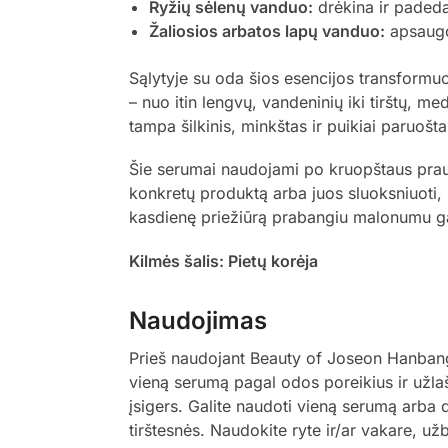
Ryžių sėlenų vanduo:
drėkina ir padeda
Žaliosios arbatos lapų vanduo:
apsaugo 
Sąlytyje su oda šios esencijos transformuo
– nuo itin lengvų, vandeninių iki tirštų, m
tampa šilkinis, minkštas ir puikiai paruoš
Šie serumai naudojami po kruopštaus prausim
konkretų produktą arba juos sluoksniuoti, p
kasdienę priežiūrą prabangiu malonumu ga
Kilmės šalis: Pietų korėja
Naudojimas
Prieš naudojant Beauty of Joseon Hanbang S
vieną serumą pagal odos poreikius ir užlaši
įsigers. Galite naudoti vieną serumą arba 
tirštesnės. Naudokite ryte ir/ar vakare, 