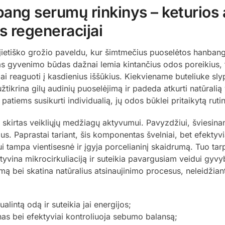
ang serumų rinkinys – keturios 
s regeneracijai
rėjietiško grožio paveldu, kur šimtmečius puoselėtos hanbang 
s gyvenimo būdas dažnai lemia kintančius odos poreikius, to
ai reaguoti į kasdienius iššūkius. Kiekviename buteliuke sl
 užtikrina gilų audinių puoselėjimą ir padeda atkurti natūral
 patiems susikurti individualią, jų odos būklei pritaikytą ruti
 skirtas veikliųjų medžiagų aktyvumui. Pavyzdžiui, švies
rius. Paprastai tariant, šis komponentas švelniai, bet efekty
i tampa vientisesnė ir įgyja porcelianinį skaidrumą. Tuo t
aktyvina mikrocirkuliaciją ir suteikia pavargusiam veidui gyv
umą bei skatina natūralius atsinaujinimo procesus, neleidži
ualintą odą ir suteikia jai energijos;
nas bei efektyviai kontroliuoja sebumo balansą;