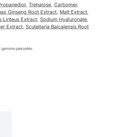
Propanediol
,
Trehalose
,
Carbomer
,
ax Ginseng Root Extract
,
Malt Extract
,
s Linteus Extract
,
Sodium Hyaluronate
,
er Extract
,
Scutellaria Baicalensis Root
t gaminio pakuotės.