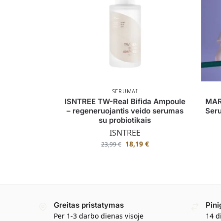
SERUMAI
ISNTREE TW-Real Bifida Ampoule
MAR
– regeneruojantis veido serumas
Seru
su probiotikais
ISNTREE
18,19
€
23,99
€
Greitas pristatymas
Pini
Per 1-3 darbo dienas visoje
14 d