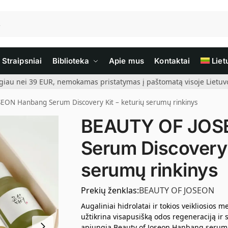
Straipsniai
Biblioteka
Apie mus
Kontaktai
Liet
giau nei 39 EUR, nemokamas pristatymas į paštomatą visoje Lietuvoj
ON Hanbang Serum Discovery Kit – keturių serumų rinkinys
BEAUTY OF JOS
Serum Discovery 
serumų rinkinys
Prekių ženklas:
BEAUTY OF JOSEON
Augaliniai hidrolatai ir tokios veikliosios 
užtikrina visapusišką odos regeneraciją ir 
apjungia Beauty of Joseon Hanbang serumų r