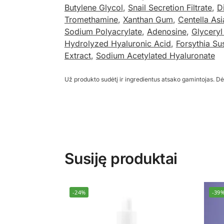
Butylene Glycol
,
Snail Secretion Filtrate
,
D
Tromethamine
,
Xanthan Gum
,
Centella Asi
Sodium Polyacrylate
,
Adenosine
,
Glyceryl
Hydrolyzed Hyaluronic Acid
,
Forsythia Su
Extract
,
Sodium Acetylated Hyaluronate
Už produkto sudėtį ir ingredientus atsako gamintojas. Dė
Susiję produktai
-24%
-39