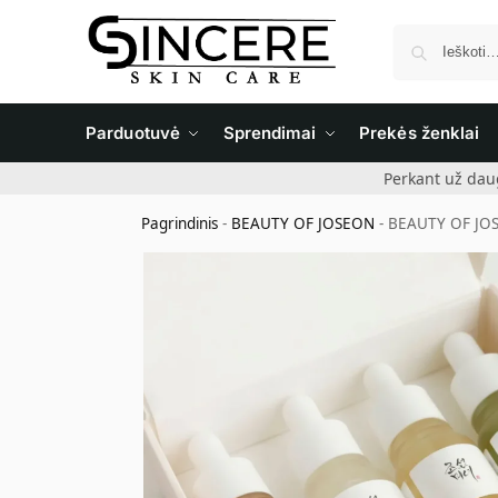
Parduotuvė
Sprendimai
Prekės ženklai
Perkant už dau
Pagrindinis
-
BEAUTY OF JOSEON
-
BEAUTY OF JOSE