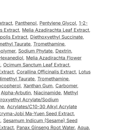
xtract
,
Panthenol
,
Pentylene Glycol
,
1-2-
s Extract
,
Melia Azadirachta Leaf Extract
,
polis Extract
,
Diethoxyethyl Succinate
,
methyl Taurate
,
Tromethamine
,
polymer
,
Sodium Phytate
,
Dextrin
,
Hexanediol
,
Melia Azadirachta Flower
t
,
Ocimum Sanctum Leaf Extract
,
Extract
,
Corallina Officinalis Extract
,
Lotus
imethyl Taurate
,
Tromethamine
,
ocopherol
,
Xanthan Gum
,
Carbomer
,
,
Alpha-Arbutin
,
Niacinamide
,
Methyl
roxyethyl Acrylate/Sodium
ne
,
Acrylates/C10-30 Alkyl Acrylate
cryma-Jobi Ma-Yuen Seed Extract
,
t
,
Sesamum Indicum (Sesame) Seed
xtract
,
Panax Ginseng Root Water
,
Aqua
,