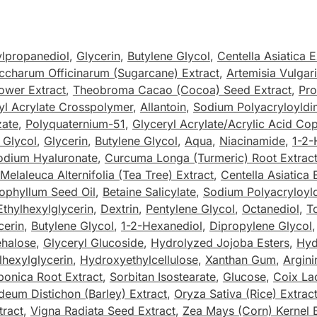
lpropanediol
,
Glycerin
,
Butylene Glycol
,
Centella Asiatica E
ccharum Officinarum (Sugarcane) Extract
,
Artemisia Vulgari
ower Extract
,
Theobroma Cacao (Cocoa) Seed Extract
,
Pro
yl Acrylate Crosspolymer
,
Allantoin
,
Sodium Polyacryloyldi
zate
,
Polyquaternium-51
,
Glyceryl Acrylate/Acrylic Acid Co
 Glycol
,
Glycerin
,
Butylene Glycol
,
Aqua
,
Niacinamide
,
1-2-
odium Hyaluronate
,
Curcuma Longa (Turmeric) Root Extrac
Melaleuca Alternifolia (Tea Tree) Extract
,
Centella Asiatica 
ophyllum Seed Oil
,
Betaine Salicylate
,
Sodium Polyacryloyld
Ethylhexylglycerin
,
Dextrin
,
Pentylene Glycol
,
Octanediol
,
T
cerin
,
Butylene Glycol
,
1-2-Hexanediol
,
Dipropylene Glycol
ehalose
,
Glyceryl Glucoside
,
Hydrolyzed Jojoba Esters
,
Hyd
lhexylglycerin
,
Hydroxyethylcellulose
,
Xanthan Gum
,
Argini
ponica Root Extract
,
Sorbitan Isostearate
,
Glucose
,
Coix La
deum Distichon (Barley) Extract
,
Oryza Sativa (Rice) Extrac
tract
,
Vigna Radiata Seed Extract
,
Zea Mays (Corn) Kernel E