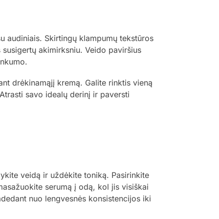
su audiniais. Skirtingų klampumų tekstūros
s susigertų akimirksniu. Veido paviršius
sunkumo.
ant drėkinamąjį kremą. Galite rinktis vieną
trasti savo idealų derinį ir paversti
ite veidą ir uždėkite toniką. Pasirinkite
masažuokite serumą į odą, kol jis visiškai
radedant nuo lengvesnės konsistencijos iki