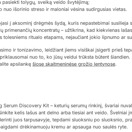
 pasiekti tolygų, sveiką veido švytėjimą;
nuo išorinio streso ir maloniai vėsina sudirgusias vietas.
jasi į aksominį drėgmės šydą, kuris nepastebimai susilieja 
edų primenančių koncentratų – užtikrina, kad kiekvienas laša
tas tolesniems ritualo etapams, nejaučiant jokio lipnumo ar 
o ir tonizavimo, leidžiant jiems visiškai įsigerti prieš tep
riklausomai nuo to, ko jūsų veidui trūksta būtent šiandien. A
lite apsilankę
šiose skaitmeninėse grožio lentynose
.
erum Discovery Kit – keturių serumų rinkinį, švariai nuvalyk
nkite kelis lašus ant delno arba tiesiai ant veido. Švelniai į
derinti juos tarpusavyje, tepdami sluoksniu po sluoksnio, p
užbaigdami drėkinamuoju kremu ar apsauga nuo saulės ryte.