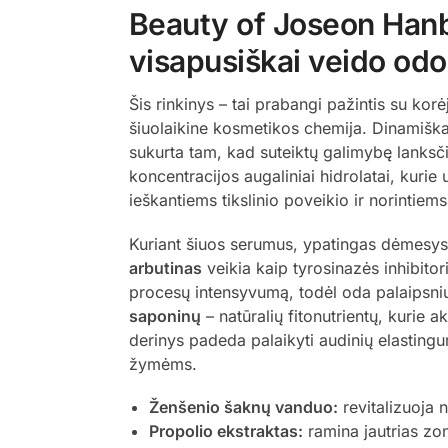
Beauty of Joseon Hanb
visapusiškai veido odo
Šis rinkinys – tai prabangi pažintis su ko
šiuolaikine kosmetikos chemija. Dinamiška
sukurta tam, kad suteiktų galimybę lanksči
koncentracijos augaliniai hidrolatai, kurie
ieškantiems tikslinio poveikio ir norintiems
Kuriant šiuos serumus, ypatingas dėmesys
arbutinas
veikia kaip tyrosinazės inhibito
procesų intensyvumą, todėl oda palaipsniu
saponinų
– natūralių fitonutrientų, kurie 
derinys padeda palaikyti audinių elasting
žymėms.
Ženšenio šaknų vanduo:
revitalizuoja n
Propolio ekstraktas:
ramina jautrias zo