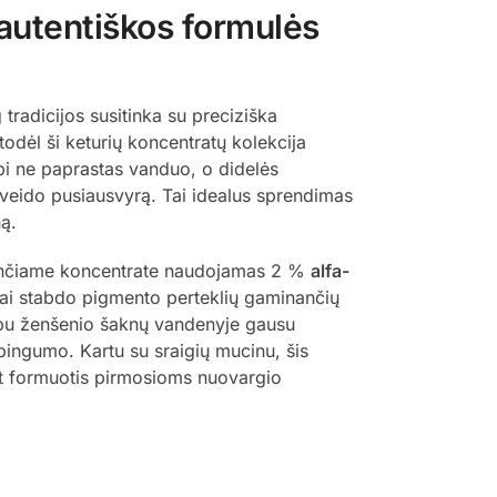
autentiškos formulės
tradicijos susitinka su preciziška
dėl ši keturių koncentratų kolekcija
ypi ne paprastas vanduo, o didelės
ią veido pusiausvyrą. Tai idealus sprendimas
ną.
inančiame koncentrate naudojamas 2 %
alfa-
viai stabdo pigmento perteklių gaminančių
arpu ženšenio šaknų vandenyje gausu
ybingumo. Kartu su sraigių mucinu, šis
ant formuotis pirmosioms nuovargio