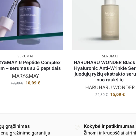
SERUMAI
SERUMAI
Y&MAY 6 Peptide Complex
HARUHARU WONDER Black 
m – serumas su 6 peptidais
Hyaluronic Anti-Wrinkle Se
juodųjų ryžių ekstrakto se
MARY&MAY
nuo raukšlių
10,99
€
17,99
€
HARUHARU WONDER
15,09
€
22,89
€
gų grąžinimas
Kokybė ir patikimumas
ienų grąžinimo garantija
Žinomi ir kruopščiai atrin