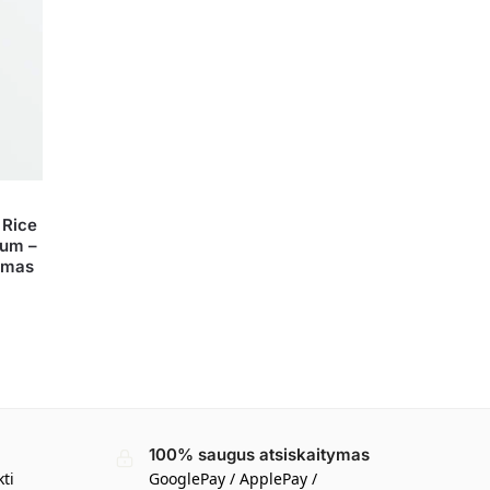
Rice
rum –
rumas
100% saugus atsiskaitymas
kti
GooglePay / ApplePay /