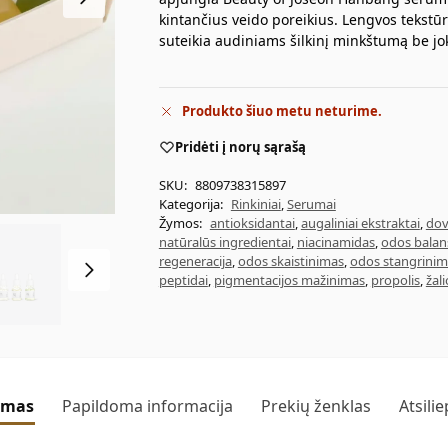
kintančius veido poreikius. Lengvos tekstūro
suteikia audiniams šilkinį minkštumą be j
Produkto šiuo metu neturime.
Pridėti į norų sąrašą
SKU:
8809738315897
Kategorija:
Rinkiniai
,
Serumai
Žymos:
antioksidantai
,
augaliniai ekstraktai
,
dov
natūralūs ingredientai
,
niacinamidas
,
odos balan
regeneracija
,
odos skaistinimas
,
odos stangrinim
peptidai
,
pigmentacijos mažinimas
,
propolis
,
žal
ymas
Papildoma informacija
Prekių ženklas
Atsili