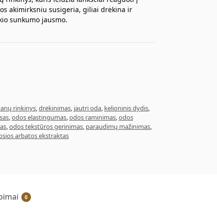
s akimirksniu susigeria, giliai drėkina ir
okio sunkumo jausmo.
anų rinkinys
,
drėkinimas
,
jautri oda
,
kelioninis dydis
,
sas
,
odos elastingumas
,
odos raminimas
,
odos
as
,
odos tekstūros gerinimas
,
paraudimų mažinimas
,
iosios arbatos ekstraktas
epimai
0