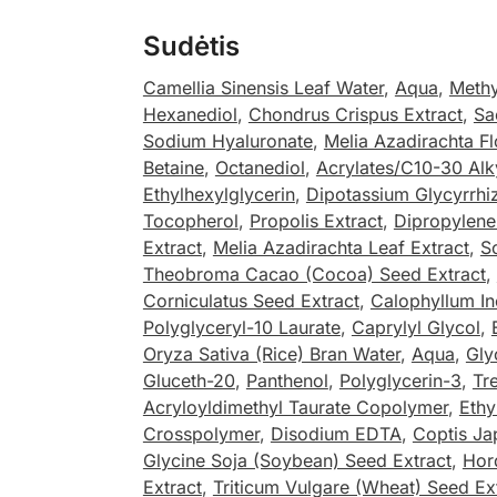
Sudėtis
Camellia Sinensis Leaf Water
,
Aqua
,
Methy
Hexanediol
,
Chondrus Crispus Extract
,
Sa
Sodium Hyaluronate
,
Melia Azadirachta Fl
Betaine
,
Octanediol
,
Acrylates/C10-30 Alk
Ethylhexylglycerin
,
Dipotassium Glycyrrhi
Tocopherol
,
Propolis Extract
,
Dipropylene
Extract
,
Melia Azadirachta Leaf Extract
,
S
Theobroma Cacao (Cocoa) Seed Extract
,
Corniculatus Seed Extract
,
Calophyllum In
Polyglyceryl-10 Laurate
,
Caprylyl Glycol
,
Oryza Sativa (Rice) Bran Water
,
Aqua
,
Gly
Gluceth-20
,
Panthenol
,
Polyglycerin-3
,
Tr
Acryloyldimethyl Taurate Copolymer
,
Ethy
Crosspolymer
,
Disodium EDTA
,
Coptis Ja
Glycine Soja (Soybean) Seed Extract
,
Hor
Extract
,
Triticum Vulgare (Wheat) Seed Ex