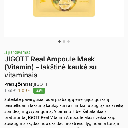
Išpardavimas!
JIGOTT Real Ampoule Mask
(Vitamin) – lakštinė kaukė su
vitaminais
Prekių ženklas:
JIGOTT
1,09
€
1,40
€
-22%
Suteikite pavargusiai odai prabangų energijos gurkšnį
pasitelkdami lakštinę kaukę, kuri akimirksniu sugrąžina sveiką
spindesį ir gyvybingumą. Vitaminu E bei šaltalankiais
praturtinta JIGOTT Real Vitamin Ampoule Mask veikia kaip
apsauginis skydas nuo oksidacinio streso, lygindama toną ir