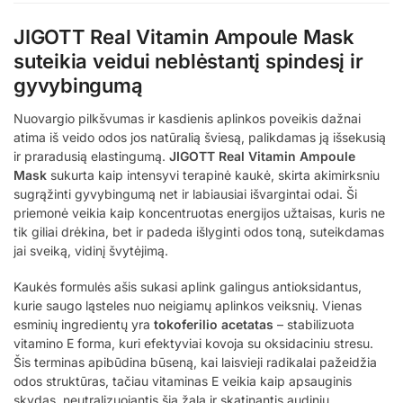
JIGOTT Real Vitamin Ampoule Mask
suteikia veidui neblėstantį spindesį ir
gyvybingumą
Nuovargio pilkšvumas ir kasdienis aplinkos poveikis dažnai
atima iš veido odos jos natūralią šviesą, palikdamas ją išsekusią
ir praradusią elastingumą.
JIGOTT Real Vitamin Ampoule
Mask
sukurta kaip intensyvi terapinė kaukė, skirta akimirksniu
sugrąžinti gyvybingumą net ir labiausiai išvargintai odai. Ši
priemonė veikia kaip koncentruotas energijos užtaisas, kuris ne
tik giliai drėkina, bet ir padeda išlyginti odos toną, suteikdamas
jai sveiką, vidinį švytėjimą.
Kaukės formulės ašis sukasi aplink galingus antioksidantus,
kurie saugo ląsteles nuo neigiamų aplinkos veiksnių. Vienas
esminių ingredientų yra
tokoferilio acetatas
– stabilizuota
vitamino E forma, kuri efektyviai kovoja su oksidaciniu stresu.
Šis terminas apibūdina būseną, kai laisvieji radikalai pažeidžia
odos struktūras, tačiau vitaminas E veikia kaip apsauginis
skydas, neutralizuojantis šią žalą ir skatinantis audinių