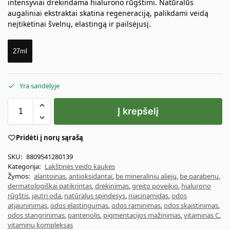
intensyviai drėkindama hialurono rūgštimi. Natūralūs
augaliniai ekstraktai skatina regeneraciją, palikdami veidą
neįtikėtinai švelnų, elastingą ir pailsėjusį.
27ml
Yra sandėlyje
Į krepšelį
Pridėti į norų sąrašą
SKU:
8809541280139
Kategorija:
Lakštinės veido kaukės
Žymos:
alantoinas
,
antioksidantai
,
be mineralinių aliejų
,
be parabenų
,
dermatologiškai patikrintas
,
drėkinimas
,
greito poveikio
,
hialurono
rūgštis
,
jautri oda
,
natūralus spindesys
,
niacinamidas
,
odos
atjauninimas
,
odos elastingumas
,
odos raminimas
,
odos skaistinimas
,
odos stangrinimas
,
pantenolis
,
pigmentacijos mažinimas
,
vitaminas C
,
vitaminų kompleksas