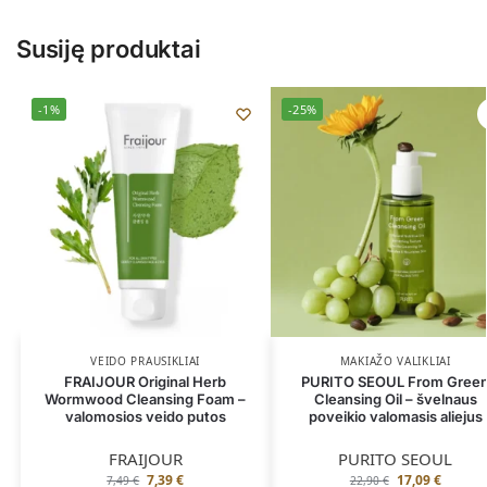
Susiję produktai
-1%
-25%
VEIDO PRAUSIKLIAI
MAKIAŽO VALIKLIAI
FRAIJOUR Original Herb
PURITO SEOUL From Gree
Wormwood Cleansing Foam –
Cleansing Oil – švelnaus
valomosios veido putos
poveikio valomasis aliejus
FRAIJOUR
PURITO SEOUL
7,39
€
17,09
€
7,49
€
22,90
€