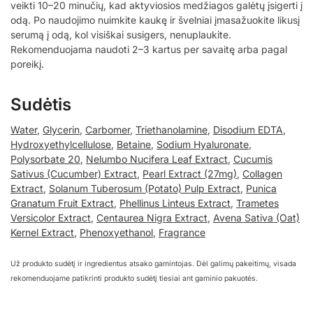
veikti 10–20 minučių, kad aktyviosios medžiagos galėtų įsigerti į
odą. Po naudojimo nuimkite kaukę ir švelniai įmasažuokite likusį
serumą į odą, kol visiškai susigers, nenuplaukite.
Rekomenduojama naudoti 2–3 kartus per savaitę arba pagal
poreikį.
Sudėtis
Water
,
Glycerin
,
Carbomer
,
Triethanolamine
,
Disodium EDTA
,
Hydroxyethylcellulose
,
Betaine
,
Sodium Hyaluronate
,
Polysorbate 20
,
Nelumbo Nucifera Leaf Extract
,
Cucumis
Sativus (Cucumber) Extract
,
Pearl Extract (27mg)
,
Collagen
Extract
,
Solanum Tuberosum (Potato) Pulp Extract
,
Punica
Granatum Fruit Extract
,
Phellinus Linteus Extract
,
Trametes
Versicolor Extract
,
Centaurea Nigra Extract
,
Avena Sativa (Oat)
Kernel Extract
,
Phenoxyethanol
,
Fragrance
Už produkto sudėtį ir ingredientus atsako gamintojas. Dėl galimų pakeitimų, visada
rekomenduojame patikrinti produkto sudėtį tiesiai ant gaminio pakuotės.