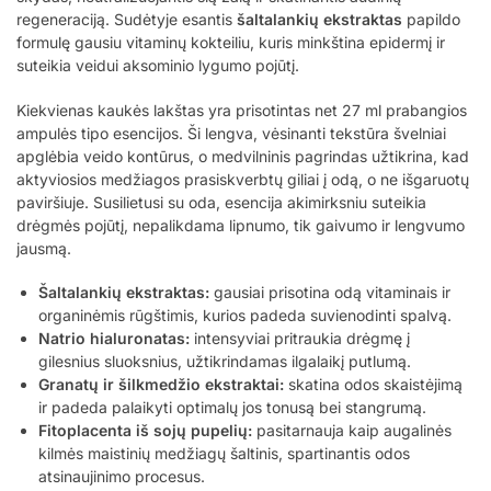
regeneraciją. Sudėtyje esantis
šaltalankių ekstraktas
papildo
formulę gausiu vitaminų kokteiliu, kuris minkština epidermį ir
suteikia veidui aksominio lygumo pojūtį.
Kiekvienas kaukės lakštas yra prisotintas net 27 ml prabangios
ampulės tipo esencijos. Ši lengva, vėsinanti tekstūra švelniai
apglėbia veido kontūrus, o medvilninis pagrindas užtikrina, kad
aktyviosios medžiagos prasiskverbtų giliai į odą, o ne išgaruotų
paviršiuje. Susilietusi su oda, esencija akimirksniu suteikia
drėgmės pojūtį, nepalikdama lipnumo, tik gaivumo ir lengvumo
jausmą.
Šaltalankių ekstraktas:
gausiai prisotina odą vitaminais ir
organinėmis rūgštimis, kurios padeda suvienodinti spalvą.
Natrio hialuronatas:
intensyviai pritraukia drėgmę į
gilesnius sluoksnius, užtikrindamas ilgalaikį putlumą.
Granatų ir šilkmedžio ekstraktai:
skatina odos skaistėjimą
ir padeda palaikyti optimalų jos tonusą bei stangrumą.
Fitoplacenta iš sojų pupelių:
pasitarnauja kaip augalinės
kilmės maistinių medžiagų šaltinis, spartinantis odos
atsinaujinimo procesus.