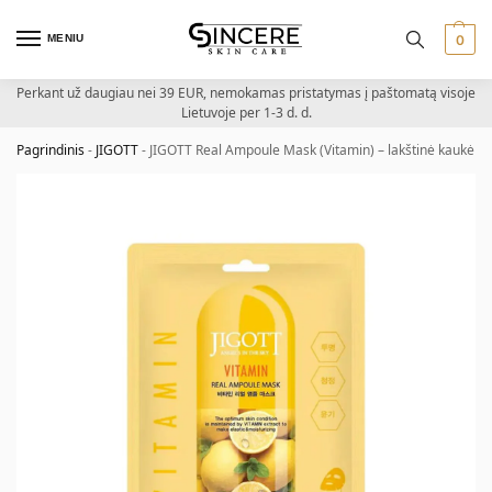
MENIU
0
Perkant už daugiau nei 39 EUR, nemokamas pristatymas į paštomatą visoje
Lietuvoje per 1-3 d. d.
Pagrindinis
-
JIGOTT
-
JIGOTT Real Ampoule Mask (Vitamin) – lakštinė kaukė su