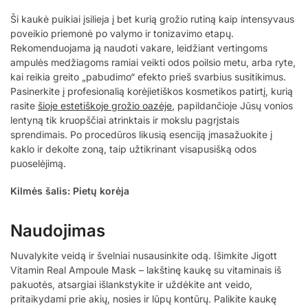
Ši kaukė puikiai įsilieja į bet kurią grožio rutiną kaip intensyvaus
poveikio priemonė po valymo ir tonizavimo etapų.
Rekomenduojama ją naudoti vakare, leidžiant vertingoms
ampulės medžiagoms ramiai veikti odos poilsio metu, arba ryte,
kai reikia greito „pabudimo“ efekto prieš svarbius susitikimus.
Pasinerkite į profesionalią korėjietiškos kosmetikos patirtį, kurią
rasite
šioje estetiškoje grožio oazėje
, papildančioje Jūsų vonios
lentyną tik kruopščiai atrinktais ir mokslu pagrįstais
sprendimais. Po procedūros likusią esenciją įmasažuokite į
kaklo ir dekolte zoną, taip užtikrinant visapusišką odos
puoselėjimą.
Kilmės šalis: Pietų korėja
Naudojimas
Nuvalykite veidą ir švelniai nusausinkite odą. Išimkite Jigott
Vitamin Real Ampoule Mask – lakštinę kaukę su vitaminais iš
pakuotės, atsargiai išlankstykite ir uždėkite ant veido,
pritaikydami prie akių, nosies ir lūpų kontūrų. Palikite kaukę