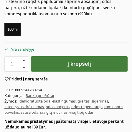
ir stearino rūgštis papildomai stiprina apsauginį odos
barjerą, užtikrindami ilgalaikį komforto pojūtį bei sveiką
spindesį nepriklausomai nuo sezono iššūkių.
100ml
Yra sandėlyje
Į krepšelį
Pridėti į norų sąrašą
SKU:
8809541280764
Kategorija:
Rankų priežiūrai
Žymos:
dehidratuota oda
,
elastingumas
,
greitas įsigėrimas
,
intensyvus drėkinimas
,
odos barjeras
,
odos regeneracija
,
raminantis
poveikis
,
sausa oda
,
sraigių mucinas
,
visų tipų odai
Nemokamas pristatymas į paštomatą visoje Lietuvoje perkant
už daugiau nei 39 Eur.