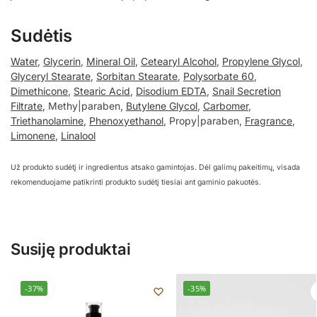
Sudėtis
Water
,
Glycerin
,
Mineral Oil
,
Cetearyl Alcohol
,
Propylene Glycol
,
Glyceryl Stearate
,
Sorbitan Stearate
,
Polysorbate 60
,
Dimethicone
,
Stearic Acid
,
Disodium EDTA
,
Snail Secretion
Filtrate
, Methy|paraben,
Butylene Glycol
,
Carbomer
,
Triethanolamine
,
Phenoxyethanol
, Propy|paraben,
Fragrance
,
Limonene
,
Linalool
Už produkto sudėtį ir ingredientus atsako gamintojas. Dėl galimų pakeitimų, visada
rekomenduojame patikrinti produkto sudėtį tiesiai ant gaminio pakuotės.
Susiję produktai
-37%
-35%