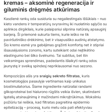
kremas – aksominė regeneracija ir
giluminis drėgmės atkūrimas
Kasdienė rankų oda susiduria su negailestingais iššūkiais – nuo
kieto vandens ir temperatūrų svyravimų iki nuolatinio sąlyčio su
aplinkos dirgikliais, kurie palaipsniui silpnina natūralų apsauginį
barjerą. Ši priemonė sukurta tiems, kurie ieško ne tik
paviršutiniško drėkinimo, bet ir visapusiško audinių atstatymo.
Šio kremo esmė yra gebėjimas grąžinti komfortą net ir stipriai
išsausėjusioms zonoms, kartu suteikiant odai neįtikėtino
elastingumo bei šilko švelnumo. Tai subtilus, bet itin
veiksmingas sprendimas, padedantis išlaikyti rankų odos
jaunystę ir sveiką spindesį nepriklausomai nuo sezono.
Kompozicijos ašis yra
sraigių sekreto filtratas
, kuris
kosmetologijos pasaulyje vertinamas kaip unikalus
biostimuliatorius. Šiame ingrediente natūraliai randami
glikoproteinai bei hialurono rūgštis veikia išvien, skatindami
ląstelių atsinaujinimą ir mažindami mikroįtrūkimus. Moksliniu
požiūriu tai reiškia, kad filtratas pagreitina epidermio
epitelizaciją – procesą, kurio metu oda pati efektyviau