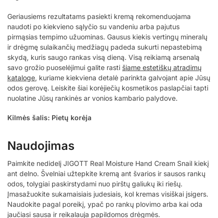
Geriausiems rezultatams pasiekti kremą rekomenduojama
naudoti po kiekvieno sąlyčio su vandeniu arba pajutus
pirmąsias tempimo užuominas. Gausus kiekis vertingų mineralų
ir drėgmę sulaikančių medžiagų padeda sukurti nepastebimą
skydą, kuris saugo rankas visą dieną. Visą reikiamą arsenalą
savo grožio puoselėjimui galite rasti
šiame estetiškų atradimų
kataloge
, kuriame kiekviena detalė parinkta galvojant apie Jūsų
odos gerovę. Leiskite šiai korėjiečių kosmetikos paslapčiai tapti
nuolatine Jūsų rankinės ar vonios kambario palydove.
Kilmės šalis: Pietų korėja
Naudojimas
Paimkite nedidelį JIGOTT Real Moisture Hand Cream Snail kiekį
ant delno. Švelniai užtepkite kremą ant švarios ir sausos rankų
odos, tolygiai paskirstydami nuo pirštų galiukų iki riešų.
Įmasažuokite sukamaisiais judesiais, kol kremas visiškai įsigers.
Naudokite pagal poreikį, ypač po rankų plovimo arba kai oda
jaučiasi sausa ir reikalauja papildomos drėgmės.