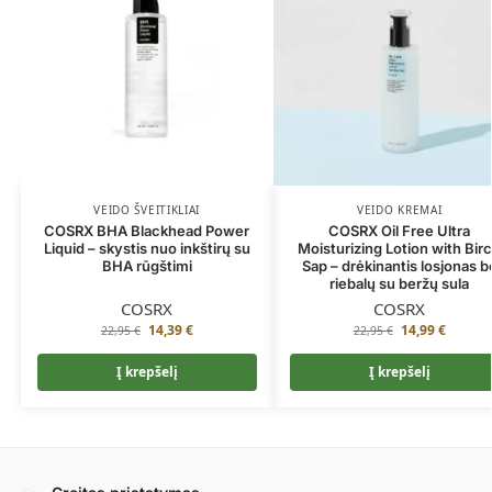
VEIDO ŠVEITIKLIAI
VEIDO KREMAI
COSRX BHA Blackhead Power
COSRX Oil Free Ultra
Liquid – skystis nuo inkštirų su
Moisturizing Lotion with Bir
BHA rūgštimi
Sap – drėkinantis losjonas b
riebalų su beržų sula
COSRX
COSRX
14,39
€
14,99
€
22,95
€
22,95
€
Į krepšelį
Į krepšelį