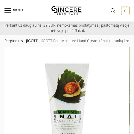
MENIU
0
Perkant už daugiau nei 39 EUR, nemokamas pristatymas į paštomatą visoje
Lietuvoje per 1-3 d. d.
Pagrindinis
-
JIGOTT
-
JIGOTT Real Moisture Hand Cream (Snail) – rankų kremas