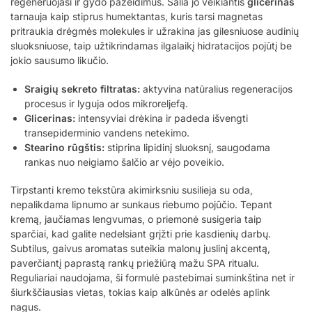
regeneruojasi ir gydo pažeidimus. Šalia jo veikiantis
glicerinas
tarnauja kaip stiprus humektantas, kuris tarsi magnetas
pritraukia drėgmės molekules ir užrakina jas gilesniuose audinių
sluoksniuose, taip užtikrindamas ilgalaikį hidratacijos pojūtį be
jokio sausumo likučio.
Sraigių sekreto filtratas:
aktyvina natūralius regeneracijos
procesus ir lyguja odos mikroreljefą.
Glicerinas:
intensyviai drėkina ir padeda išvengti
transepiderminio vandens netekimo.
Stearino rūgštis:
stiprina lipidinį sluoksnį, saugodama
rankas nuo neigiamo šalčio ar vėjo poveikio.
Tirpstanti kremo tekstūra akimirksniu susilieja su oda,
nepalikdama lipnumo ar sunkaus riebumo pojūčio. Tepant
kremą, jaučiamas lengvumas, o priemonė susigeria taip
sparčiai, kad galite nedelsiant grįžti prie kasdienių darbų.
Subtilus, gaivus aromatas suteikia malonų juslinį akcentą,
paverčiantį paprastą rankų priežiūrą mažu SPA ritualu.
Reguliariai naudojama, ši formulė pastebimai suminkština net ir
šiurkščiausias vietas, tokias kaip alkūnės ar odelės aplink
nagus.