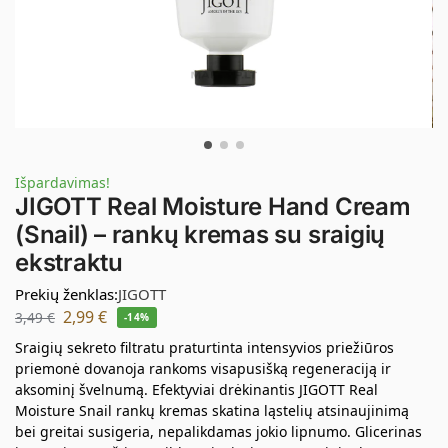
Išpardavimas!
JIGOTT Real Moisture Hand Cream
(Snail) – rankų kremas su sraigių
ekstraktu
Prekių ženklas:
JIGOTT
2,99
€
3,49
€
-14%
Sraigių sekreto filtratu praturtinta intensyvios priežiūros
priemonė dovanoja rankoms visapusišką regeneraciją ir
aksominį švelnumą. Efektyviai drėkinantis JIGOTT Real
Moisture Snail rankų kremas skatina ląstelių atsinaujinimą
bei greitai susigeria, nepalikdamas jokio lipnumo. Glicerinas