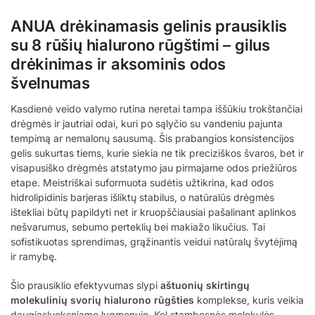
ANUA drėkinamasis gelinis prausiklis
su 8 rūšių hialurono rūgštimi – gilus
drėkinimas ir aksominis odos
švelnumas
Kasdienė veido valymo rutina neretai tampa iššūkiu trokštančiai
drėgmės ir jautriai odai, kuri po sąlyčio su vandeniu pajunta
tempimą ar nemalonų sausumą. Šis prabangios konsistencijos
gelis sukurtas tiems, kurie siekia ne tik preciziškos švaros, bet ir
visapusiško drėgmės atstatymo jau pirmajame odos priežiūros
etape. Meistriškai suformuota sudėtis užtikrina, kad odos
hidrolipidinis barjeras išliktų stabilus, o natūralūs drėgmės
ištekliai būtų papildyti net ir kruopščiausiai pašalinant aplinkos
nešvarumus, sebumo perteklių bei makiažo likučius. Tai
sofistikuotas sprendimas, grąžinantis veidui natūralų švytėjimą
ir ramybę.
Šio prausiklio efektyvumas slypi
aštuonių skirtingų
molekulinių svorių hialurono rūgšties
komplekse, kuris veikia
daugiasluoksniame lygmenyje. Kol stambesnės molekulės