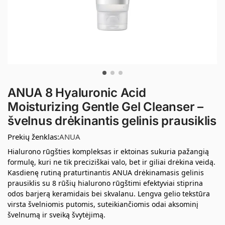
ANUA 8 Hyaluronic Acid
Moisturizing Gentle Gel Cleanser –
švelnus drėkinantis gelinis prausiklis
Prekių ženklas:
ANUA
Hialurono rūgšties kompleksas ir ektoinas sukuria pažangią
formulę, kuri ne tik preciziškai valo, bet ir giliai drėkina veidą.
Kasdienę rutiną praturtinantis ANUA drėkinamasis gelinis
prausiklis su 8 rūšių hialurono rūgštimi efektyviai stiprina
odos barjerą keramidais bei skvalanu. Lengva gelio tekstūra
virsta švelniomis putomis, suteikiančiomis odai aksominį
švelnumą ir sveiką švytėjimą.