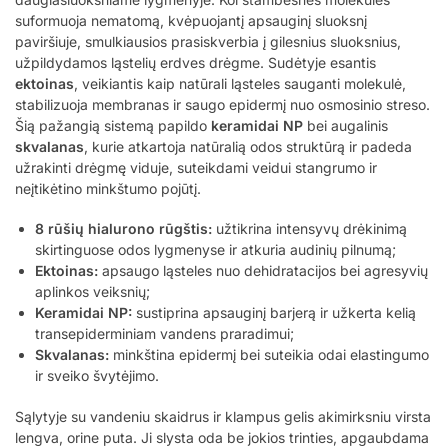
suformuoja nematomą, kvėpuojantį apsauginį sluoksnį
paviršiuje, smulkiausios prasiskverbia į gilesnius sluoksnius,
užpildydamos ląstelių erdves drėgme. Sudėtyje esantis
ektoinas
, veikiantis kaip natūrali ląsteles sauganti molekulė,
stabilizuoja membranas ir saugo epidermį nuo osmosinio streso.
Šią pažangią sistemą papildo
keramidai NP
bei augalinis
skvalanas
, kurie atkartoja natūralią odos struktūrą ir padeda
užrakinti drėgmę viduje, suteikdami veidui stangrumo ir
neįtikėtino minkštumo pojūtį.
8 rūšių hialurono rūgštis:
užtikrina intensyvų drėkinimą
skirtinguose odos lygmenyse ir atkuria audinių pilnumą;
Ektoinas:
apsaugo ląsteles nuo dehidratacijos bei agresyvių
aplinkos veiksnių;
Keramidai NP:
sustiprina apsauginį barjerą ir užkerta kelią
transepiderminiam vandens praradimui;
Skvalanas:
minkština epidermį bei suteikia odai elastingumo
ir sveiko švytėjimo.
Sąlytyje su vandeniu skaidrus ir klampus gelis akimirksniu virsta
lengva, orine puta. Ji slysta oda be jokios trinties, apgaubdama