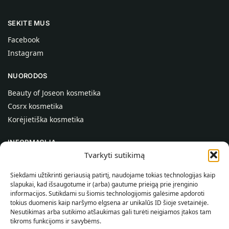
SEKITE MUS
Facebook
Instagram
NUORODOS
Beauty of Joseon kosmetika
Cosrx kosmetika
Korėjietiška kosmetika
INFORMACIJA
Tvarkyti sutikimą
Apie mus
Kontaktai
Siekdami užtikrinti geriausią patirtį, naudojame tokias technologijas kaip
slapukai, kad išsaugotume ir (arba) gautume prieigą prie įrenginio
Pagalba
informacijos. Sutikdami su šiomis technologijomis galėsime apdoroti
tokius duomenis kaip naršymo elgsena ar unikalūs ID šioje svetainėje.
INFORMACIJA PIRKĖJUI
Nesutikimas arba sutikimo atšaukimas gali turėti neigiamos įtakos tam
tikroms funkcijoms ir savybėms.
Pristatymo sąlygos