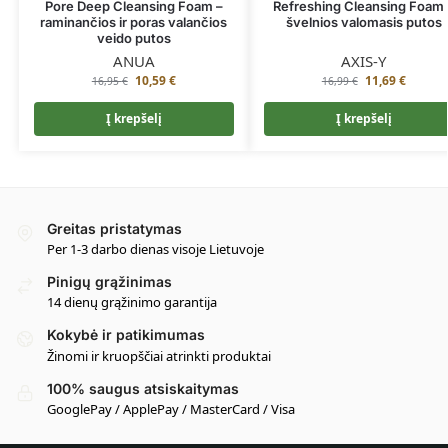
Pore Deep Cleansing Foam –
Refreshing Cleansing Foam 
raminančios ir poras valančios
švelnios valomasis putos
veido putos
ANUA
AXIS-Y
10,59
€
11,69
€
16,95
€
16,99
€
Į krepšelį
Į krepšelį
Greitas pristatymas
Per 1-3 darbo dienas visoje Lietuvoje
Pinigų grąžinimas
14 dienų grąžinimo garantija
Kokybė ir patikimumas
Žinomi ir kruopščiai atrinkti produktai
100% saugus atsiskaitymas
GooglePay / ApplePay / MasterCard / Visa