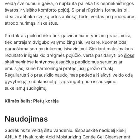
veidą švelnumu ir gaiva, o nuplauta palieka tik nepriekaištingos
švaros ir visiško komforto pojūtį. Silpnai rūgštinis formulės pH
idealiai atitinka sveiką odos aplinką, todėl veidas po procedūros
atrodo nurimęs ir skaistus.
Produktas puikiai tinka tiek gaivinančiam rytiniam prausimuisi,
tiek antrajam dvigubo valymo žingsniui vakare, kuomet oda
paruošiama serumų ir kremų įsisavinimui. Siekiant maksimalaus
rezultato ir ilgalaikio drėgmės pojūčio, verta pasidairyti po
šiose
skaitmeninėse lentynose
esančius papildomus serumus ar
emulsijas, kurie harmoningai pratęs jūsų grožio ritualą.
Reguliarus šio prausiklio naudojimas padeda išlaikyti veido odą
gyvybingą, subalansuotą ir apsaugotą nuo išsausėjimo
sukeliamų sudirgimų.
Kilmės šalis: Pietų korėja
Naudojimas
Sudrėkinkite veidą šiltu vandeniu. Išspauskite nedidelį kiekį
ANUA 8 Hyaluronic Acid Moisturizing Gentle Gel Cleanser ant