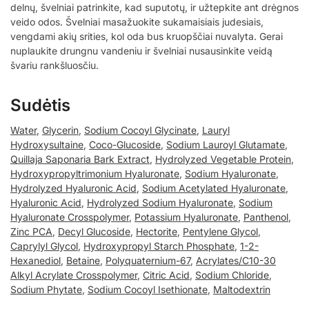
delnų, švelniai patrinkite, kad suputotų, ir užtepkite ant drėgnos
veido odos. Švelniai masažuokite sukamaisiais judesiais,
vengdami akių srities, kol oda bus kruopščiai nuvalyta. Gerai
nuplaukite drungnu vandeniu ir švelniai nusausinkite veidą
švariu rankšluosčiu.
Sudėtis
Water
,
Glycerin
,
Sodium Cocoyl Glycinate
,
Lauryl
Hydroxysultaine
,
Coco-Glucoside
,
Sodium Lauroyl Glutamate
,
Quillaja Saponaria Bark Extract
,
Hydrolyzed Vegetable Protein
,
Hydroxypropyltrimonium Hyaluronate
,
Sodium Hyaluronate
,
Hydrolyzed Hyaluronic Acid
,
Sodium Acetylated Hyaluronate
,
Hyaluronic Acid
,
Hydrolyzed Sodium Hyaluronate
,
Sodium
Hyaluronate Crosspolymer
,
Potassium Hyaluronate
,
Panthenol
,
Zinc PCA
,
Decyl Glucoside
,
Hectorite
,
Pentylene Glycol
,
Caprylyl Glycol
,
Hydroxypropyl Starch Phosphate
,
1-2-
Hexanediol
,
Betaine
,
Polyquaternium-67
,
Acrylates/C10-30
Alkyl Acrylate Crosspolymer
,
Citric Acid
,
Sodium Chloride
,
Sodium Phytate
,
Sodium Cocoyl Isethionate
,
Maltodextrin