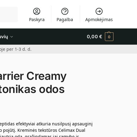
Ieškoti
Paskyra
Pagalba
Apmokėjimas
uvių
0,00
€
0
e per 1-3 d. d.
rrier Creamy
 tonikas odos
tidas efektyviai atkuria nusilpusį apsauginį
 pojūtį. Kreminės tekstūros Celimax Dual
 jautrią odą, grąžindamas jai ramybę ir