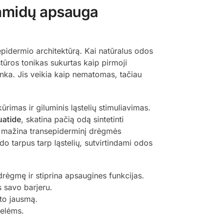
ramidų apsauga
 epidermio architektūrą. Kai natūralus odos
tūros tonikas sukurtas kaip pirmoji
enka. Jis veikia kaip nematomas, tačiau
ūrimas ir giluminis ląstelių stimuliavimas.
atide
, skatina pačią odą sintetinti
ir mažina transepiderminį drėgmės
do tarpus tarp ląstelių, sutvirtindami odos
 drėgmę ir stiprina apsaugines funkcijas.
 savo barjeru.
to jausmą.
lelėms.