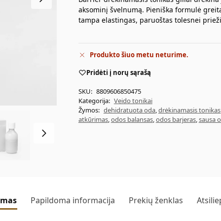
aksominį švelnumą. Pieniška formulė greit
tampa elastingas, paruoštas tolesnei prieži
Produkto šiuo metu neturime.
Pridėti į norų sąrašą
SKU:
8809606850475
Kategorija:
Veido tonikai
Žymos:
dehidratuota oda
,
drėkinamasis tonikas
atkūrimas
,
odos balansas
,
odos barjeras
,
sausa 
ymas
Papildoma informacija
Prekių ženklas
Atsili