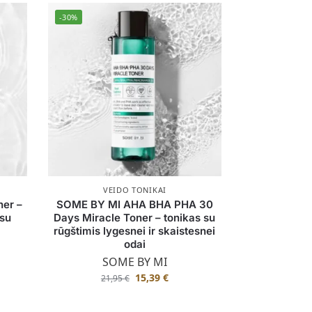
-30%
VEIDO TONIKAI
er –
SOME BY MI AHA BHA PHA 30
 su
Days Miracle Toner – tonikas su
rūgštimis lygesnei ir skaistesnei
odai
SOME BY MI
15,39
€
21,95
€