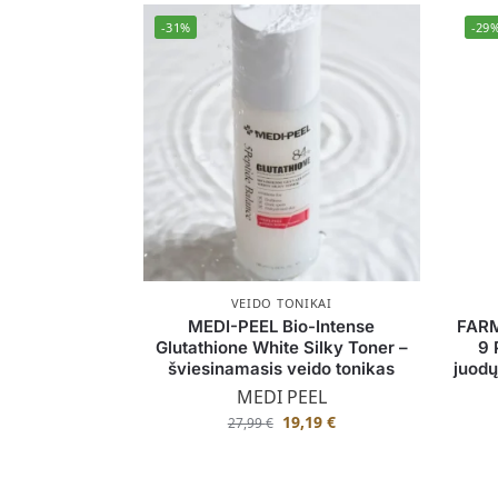
-31%
-29
VEIDO TONIKAI
MEDI-PEEL Bio-Intense
FARM
Glutathione White Silky Toner –
9 
šviesinamasis veido tonikas
juodų
MEDI PEEL
19,19
€
27,99
€