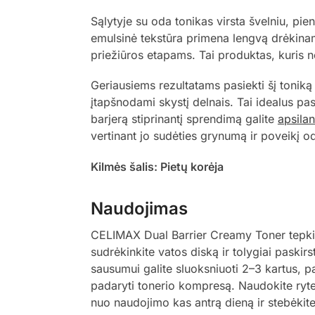
Sąlytyje su oda tonikas virsta švelniu, pi
emulsinė tekstūra primena lengvą drėkinamą
priežiūros etapams. Tai produktas, kuris n
Geriausiems rezultatams pasiekti šį tonik
įtapšnodami skystį delnais. Tai idealus pasi
barjerą stiprinantį sprendimą galite
apsilan
vertinant jo sudėties grynumą ir poveikį o
Kilmės šalis: Pietų korėja
Naudojimas
CELIMAX Dual Barrier Creamy Toner tepkite
sudrėkinkite vatos diską ir tolygiai paskirs
sausumui galite sluoksniuoti 2–3 kartus, 
padaryti tonerio kompresą. Naudokite ryte 
nuo naudojimo kas antrą dieną ir stebėkite