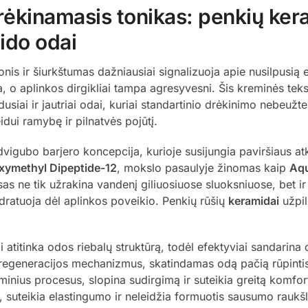
drėkinamasis tonikas: penkių ke
eido odai
onis ir šiurkštumas dažniausiai signalizuoja apie nusilpusią
 o aplinkos dirgikliai tampa agresyvesni. Šis kreminės teks
siai ir jautriai odai, kuriai standartinio drėkinimo nebeužt
idui ramybę ir pilnatvės pojūtį.
dvigubo barjero koncepcija, kurioje susijungia paviršiaus atk
ymethyl Dipeptide-12
, mokslo pasaulyje žinomas kaip
Aqu
sas ne tik užrakina vandenį giliuosiuose sluoksniuose, bet 
ratuoja dėl aplinkos poveikio. Penkių rūšių
keramidai
užpil
i atitinka odos riebalų struktūrą, todėl efektyviai sandarina
 regeneracijos mechanizmus, skatindamas odą pačią rūpintis
inius procesus, slopina sudirgimą ir suteikia greitą komfor
 suteikia elastingumo ir neleidžia formuotis sausumo raukš