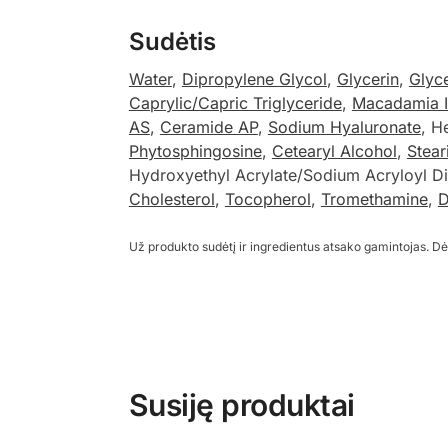
Sudėtis
Water
,
Dipropylene Glycol
,
Glycerin
,
Glyc
Caprylic/Capric Triglyceride
,
Macadamia In
AS
,
Ceramide AP
,
Sodium Hyaluronate
, H
Phytosphingosine
,
Cetearyl Alcohol
,
Stear
Hydroxyethyl Acrylate/Sodium Acryloyl D
Cholesterol
,
Tocopherol
,
Tromethamine
,
D
Už produkto sudėtį ir ingredientus atsako gamintojas. Dė
Susiję produktai