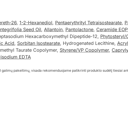
ereth-26
,
1-2-Hexanediol
,
Pentaerythrityl Tetraisostearate
,
P
tegrifolia Seed Oil
,
Allantoin
,
Pantolactone
,
Ceramide EOP
eptasodium Hexacarboxymethyl Dipeptide-12,
Phytosteryl/
ic Acid
,
Sorbitan Isostearate
, Hydrogenated Lecithine,
Acry
imethyl Taurate Copolymer,
Styrene/VP Copolymer
,
Capryly
isodium EDTA
l galimų pakeitimų, visada rekomenduojame patikrinti produkto sudėtį tiesiai an