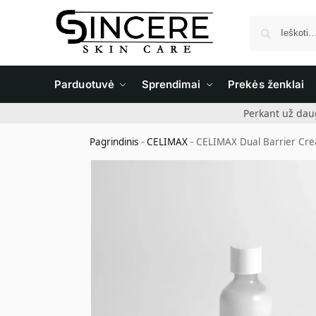
Parduotuvė
Sprendimai
Prekės ženklai
Perkant už dau
Pagrindinis
-
CELIMAX
-
CELIMAX Dual Barrier Crea