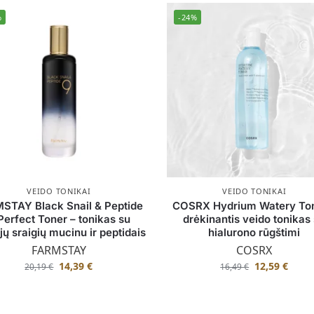
%
-24%
VEIDO TONIKAI
VEIDO TONIKAI
STAY Black Snail & Peptide
COSRX Hydrium Watery Ton
Perfect Toner – tonikas su
drėkinantis veido tonikas
jų sraigių mucinu ir peptidais
hialurono rūgštimi
FARMSTAY
COSRX
14,39
€
12,59
€
20,19
€
16,49
€