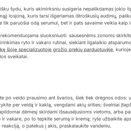
enišku šydu, kuris akimirksniu susigeria nepalikdamas jokio 
jį losjoną, kuris tarsi išgeriamas ištroškusių audinių, pali
e tik paruošia odą serumui, bet ir pats savaime veikia kaip 
ą rekomenduojama sluoksniuoti: sausesnėms zonoms skirkite 
rinkimas ryto ir vakaro rutinai, siekiant ilgalaikio atsparumo
kę šioje specializuotoje grožio prekių parduotuvėje
, kurioj
dos sveikatai.
 po veido prausimo ant švarios, šiek tiek drėgnos odos: užl
tykite per veidą ir kaklą, vengdami akių srities; švelniai įtap
papildomai dėmesį skirdami išsausėjusioms vietoms, arba pam
ir vakare, po to tepkite serumą ir kremą; ryte užbaikite aps
 reakciją, o patekus į akis, praskalaukite vandeniu.