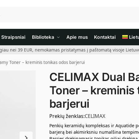
Straipsniai
Biblioteka
Apie mus
Kontaktai
Liet
giau nei 39 EUR, nemokamas pristatymas į paštomatą visoje Lietuvoj
my Toner – kreminis tonikas odos barjerui
CELIMAX Dual Ba
Toner – kreminis
barjerui
Prekių ženklas:
CELIMAX
Penkių keramidų kompleksas ir Aquatide pep
barjerą bei akimirksniu numalšina tempimo
Barrier drėkinamasis tonikas giliai drėkina