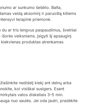
lipnumo ar sunkumo šešėlio. Balta,
kdamas veidą aksominį ir paruoštą kitiems
intensyvi terapinė priemonė.
du ar tris lengvus paspaudimus, švelniai
 išorės veiksniams. Įsigyti šį apsauginį
e kiekvienas produktas atrenkamas
ašinkite nedidelį kiekį ant delnų arba
šnokite, kol visiškai susigers. Esant
irkytais vatos diskeliais 3–5 min.
auga nuo saulės. Jei oda jautri, pradėkite