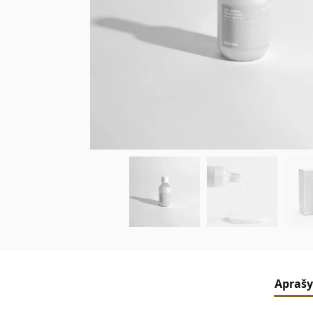
Apraš