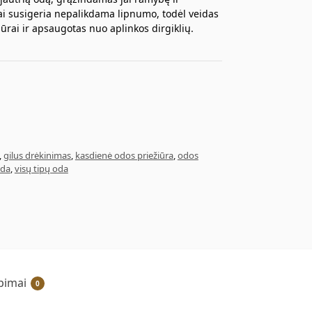
ai susigeria nepalikdama lipnumo, todėl veidas
ūrai ir apsaugotas nuo aplinkos dirgiklių.
,
gilus drėkinimas
,
kasdienė odos priežiūra
,
odos
oda
,
visų tipų oda
epimai
0