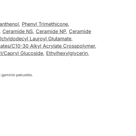
anthenol
,
Phenyl Trimethicone
,
,
Ceramide NS
,
Ceramide NP
,
Ceramide
Octyldodecyl Lauroyl Glutamate
,
lates/C10-30 Alkyl Acrylate Crosspolymer
,
l/Capryl Glucoside
,
Ethylhexylglycerin
,
t gaminio pakuotės.