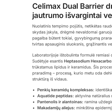
Celimax Dual Barrier 
jautrumo išvargintai v
Nuolatinis tempimo pojūtis, netikėtas raud
skydas įskyla, drėgmė nevaldomai garuoja,
pagalba būtent tokiai, gyvybingumą praradu
tvirtas apsauginis sluoksnis, grąžinantis ve
Laboratorijoje ištobulinta formulė remiasi 
Sudėtyje esantis
Heptasodium Hexacarbox
trūkstamus lipidus ir keramidus. Šis proce
praradimą – procesą, kurio metu oda dehid
struktūrą iš vidaus.
Penkių keramidų kompleksas:
identiška
Aquatide peptidas:
aktyvina natūralius
Pantenolis ir alantoinas:
ramina uždegim
Makadamijų aliejus:
minkština epidermį,