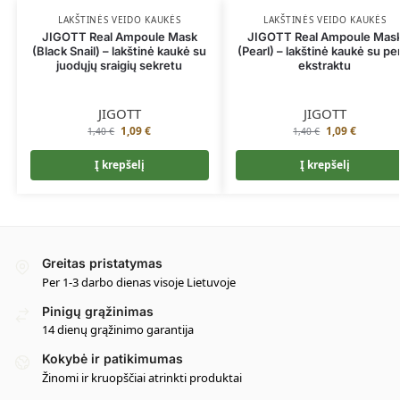
LAKŠTINĖS VEIDO KAUKĖS
LAKŠTINĖS VEIDO KAUKĖS
JIGOTT Real Ampoule Mask
JIGOTT Real Ampoule Mas
(Black Snail) – lakštinė kaukė su
(Pearl) – lakštinė kaukė su pe
juodųjų sraigių sekretu
ekstraktu
JIGOTT
JIGOTT
1,09
€
1,09
€
1,40
€
1,40
€
Į krepšelį
Į krepšelį
Greitas pristatymas
Per 1-3 darbo dienas visoje Lietuvoje
Pinigų grąžinimas
14 dienų grąžinimo garantija
Kokybė ir patikimumas
Žinomi ir kruopščiai atrinkti produktai