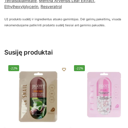
Tetraisopalmitate
,
Mentha Arvensis Leaf Extract
,
Ethylhexylglycerin
,
Resveratrol
Už produkto sudėtį ir ingredientus atsako gamintojas. Dėl galimų pakeitimų, visada
rekomenduojame patikrinti produkto sudėtį tiesiai ant gaminio pakuotės.
Susiję produktai
-22%
-22%