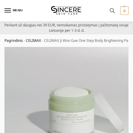
MENIU
0
Perkant už daugiau nei 39 EUR, nemokamas pristatymas į paštomatą visoje
Lietuvoje per 1-3 d. d.
Pagrindinis
-
CELIMAX
-
CELIMAX Ji Woo Gae One Step Body Brightening Pad –