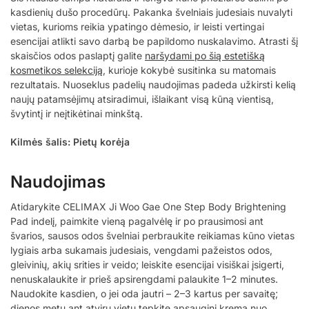
kasdienių dušo procedūrų. Pakanka švelniais judesiais nuvalyti
vietas, kurioms reikia ypatingo dėmesio, ir leisti vertingai
esencijai atlikti savo darbą be papildomo nuskalavimo. Atrasti šį
skaisčios odos paslaptį galite
naršydami po šią estetišką
kosmetikos selekciją
, kurioje kokybė susitinka su matomais
rezultatais. Nuoseklus padelių naudojimas padeda užkirsti kelią
naujų patamsėjimų atsiradimui, išlaikant visą kūną vientisą,
švytintį ir neįtikėtinai minkštą.
Kilmės šalis: Pietų korėja
Naudojimas
Atidarykite CELIMAX Ji Woo Gae One Step Body Brightening
Pad indelį, paimkite vieną pagalvėlę ir po prausimosi ant
švarios, sausos odos švelniai perbraukite reikiamas kūno vietas
lygiais arba sukamais judesiais, vengdami pažeistos odos,
gleivinių, akių srities ir veido; leiskite esencijai visiškai įsigerti,
nenuskalaukite ir prieš apsirengdami palaukite 1–2 minutes.
Naudokite kasdien, o jei oda jautri – 2–3 kartus per savaitę;
dienos metu ant atvirų vietų tepkite apsauginį kremą nuo