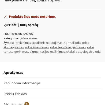
išlaikydama vientisą, sveiką atspalvį.
Produkto šiuo metu neturime.
Pridėti į norų sąrašą
SKU:
8809463992707
Kategorija:
Kūno kremai
Žymos:
drėkinimas
,
kasdienis naudojimas
,
normali oda
,
odos
atsinaujinimas
,
odos šviesinimas
,
odos tekstūros gerinimas
,
odos
tonuso gerinimas
,
pigmentacijos mažinimas
,
skaisti oda
,
visų tipų odai
Aprašymas
Papildoma informacija
Prekių ženklas
Atsiliepimai
0