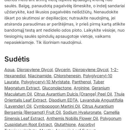
saulės. Baigę, panaudotą pagalvėlę išmeskite, o indelį sandariai
uždarykite, kad likusios pagalvėlės neišdžiūtų. Nenaudokite
iškart po skutimosi ar depiliacijos; nutraukite naudojimą, jei
atsiranda paraudimas ar perštėjimas, ir prieš pirmą kartą atlikite
bandomąjį testą ant nedidelio odos ploto. Laikykite vėsioje, nuo
tiesioginių saulės spindulių apsaugotoje vietoje, vaikams
nepasiekiamoje. Tik išoriniam naudojimui.
Sudėtis
Aqua
,
Dipropylene Glycol
,
Glycerin
,
Dipropylene Glycol
,
1-2-
Hexanediol
,
Niacinamide
,
Chlorphenesin
,
Polyglyceryl-10
Laurate
,
Polyglyceryl-10 Myristate
,
Panthenol
,
Tuber
Magnatum Extract
,
Gluconolactone
,
Arginine
,
Geranium
Maculatum Oil
,
Citrus Aurantium Dulcis (Orange) Peel Oil
,
Thuja
Orientalis Leaf Extract
,
Disodium EDTA
,
Lavandula Angustifolia
(Lavender) Oil
,
Cymbopogon Martini Oil
,
Citrus Aurantium
Bergamia (Bergamot) Fruit Oil
,
Sodium Hyaluronate
,
Camellia
Sinensis Leaf Extract
,
Anthemis Nobilis Flower Oil
,
Polygonum
Cuspidatum Root Extract
,
Glutathione
,
Ascorbyl