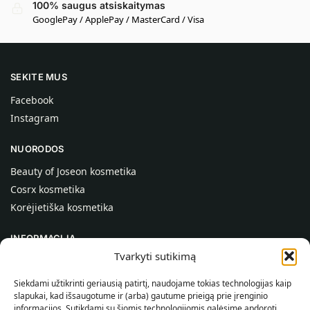
100% saugus atsiskaitymas
GooglePay / ApplePay / MasterCard / Visa
SEKITE MUS
Facebook
Instagram
NUORODOS
Beauty of Joseon kosmetika
Cosrx kosmetika
Korėjietiška kosmetika
INFORMACIJA
Tvarkyti sutikimą
Apie mus
Kontaktai
Siekdami užtikrinti geriausią patirtį, naudojame tokias technologijas kaip
slapukai, kad išsaugotume ir (arba) gautume prieigą prie įrenginio
Pagalba
informacijos. Sutikdami su šiomis technologijomis galėsime apdoroti