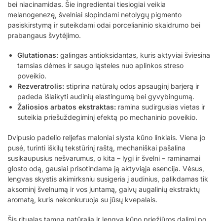
bei niacinamidas. Šie ingredientai tiesiogiai veikia
melanogenezę, švelniai slopindami netolygų pigmento
pasiskirstymą ir suteikdami odai porcelianinio skaidrumo bei
prabangaus švytėjimo.
Glutationas:
galingas antioksidantas, kuris aktyviai šviesina
tamsias dėmes ir saugo ląsteles nuo aplinkos streso
poveikio.
Rezveratrolis:
stiprina natūralų odos apsauginį barjerą ir
padeda išlaikyti audinių elastingumą bei gyvybingumą.
Žaliosios arbatos ekstraktas:
ramina sudirgusias vietas ir
suteikia priešuždegiminį efektą po mechaninio poveikio.
Dvipusio padelio reljefas maloniai slysta kūno linkiais. Viena jo
pusė, turinti iškilų tekstūrinį raštą, mechaniškai pašalina
susikaupusius nešvarumus, o kita – lygi ir švelni – raminamai
glosto odą, gausiai prisotindama ją aktyviąja esencija. Vėsus,
lengvas skystis akimirksniu susigeria į audinius, palikdamas tik
aksominį švelnumą ir vos juntamą, gaivų augalinių ekstraktų
aromatą, kuris nekonkuruoja su jūsų kvepalais.
Šis ritualas tampa natūralia ir lengva kūno priežiūros dalimi po