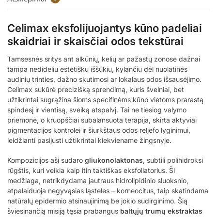
Celimax eksfolijuojantys kūno padeliai
skaidriai ir skaisčiai odos tekstūrai
Tamsesnės sritys ant alkūnių, kelių ar pažastų zonose dažnai
tampa nedideliu estetišku iššūkiu, kylančiu dėl nuolatinės
audinių trinties, dažno skutimosi ar lokalaus odos išsausėjimo.
Celimax sukūrė precizišką sprendimą, kuris švelniai, bet
užtikrintai sugrąžina šioms specifinėms kūno vietoms prarastą
spindesį ir vientisą, sveiką atspalvį. Tai ne tiesiog valymo
priemonė, o kruopščiai subalansuota terapija, skirta aktyviai
pigmentacijos kontrolei ir šiurkštaus odos reljefo lyginimui,
leidžianti pasijusti užtikrintai kiekviename žingsnyje.
Kompozicijos ašį sudaro
gliukonolaktonas
, subtili polihidroksi
rūgštis, kuri veikia kaip itin taktiškas eksfoliatorius. Ši
medžiaga, netrikdydama jautraus hidrolipidinio sluoksnio,
atpalaiduoja negyvąsias ląsteles – korneocitus, taip skatindama
natūralų epidermio atsinaujinimą be jokio sudirginimo. Šią
šviesinančią misiją tęsia prabangus
baltųjų trumų ekstraktas