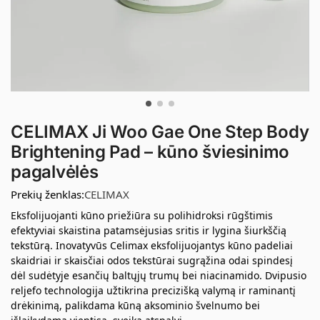
CELIMAX Ji Woo Gae One Step Body
Brightening Pad – kūno šviesinimo
pagalvėlės
Prekių ženklas:
CELIMAX
Eksfolijuojanti kūno priežiūra su polihidroksi rūgštimis
efektyviai skaistina patamsėjusias sritis ir lygina šiurkščią
tekstūrą. Inovatyvūs Celimax eksfolijuojantys kūno padeliai
skaidriai ir skaisčiai odos tekstūrai sugrąžina odai spindesį
dėl sudėtyje esančių baltųjų trumų bei niacinamido. Dvipusio
reljefo technologija užtikrina precizišką valymą ir raminantį
drėkinimą, palikdama kūną aksominio švelnumo bei