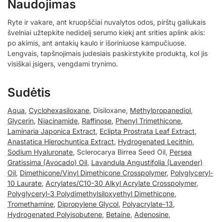
Naudojimas
Ryte ir vakare, ant kruopščiai nuvalytos odos, pirštų galiukais
švelniai užtepkite nedidelį serumo kiekį ant srities aplink akis:
po akimis, ant antakių kaulo ir išoriniuose kampučiuose.
Lengvais, tapšnojimais judesiais paskirstykite produktą, kol jis
visiškai įsigers, vengdami trynimo.
Sudėtis
Aqua
,
Cyclohexasiloxane
, Disiloxane,
Methylpropanediol
,
Glycerin
,
Niacinamide
,
Raffinose
,
Phenyl Trimethicone
,
Laminaria Japonica Extract
,
Eclipta Prostrata Leaf Extract
,
Anastatica Hierochuntica Extract
,
Hydrogenated Lecithin
,
Sodium Hyaluronate
, Sclerocarya Birrea Seed Oil,
Persea
Gratissima (Avocado) Oil
,
Lavandula Angustifolia (Lavender)
Oil
,
Dimethicone/Vinyl Dimethicone Crosspolymer
,
Polyglyceryl-
10 Laurate
,
Acrylates/C10-30 Alkyl Acrylate Crosspolymer
,
Polyglyceryl-3 Polydimethylsiloxyethyl Dimethicone
,
Tromethamine
,
Dipropylene Glycol
,
Polyacrylate-13
,
Hydrogenated Polyisobutene
,
Betaine
,
Adenosine
,