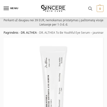
MENIU
0
Perkant už daugiau nei 39 EUR, nemokamas pristatymas į paštomatą visoje
Lietuvoje per 1-3 d. d.
Pagrindinis
-
DR. ALTHEA
-
DR. ALTHEA To Be Youthful Eye Serum – jauninanti