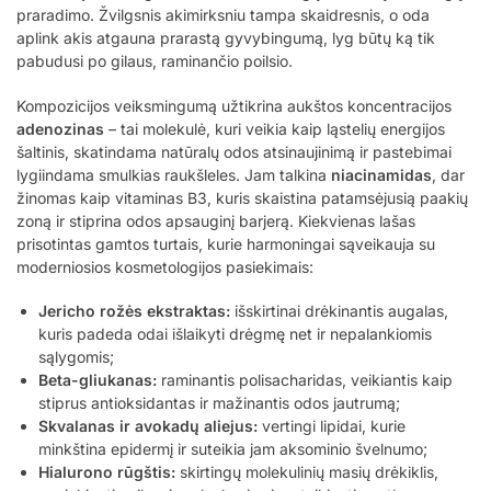
praradimo. Žvilgsnis akimirksniu tampa skaidresnis, o oda
aplink akis atgauna prarastą gyvybingumą, lyg būtų ką tik
pabudusi po gilaus, raminančio poilsio.
Kompozicijos veiksmingumą užtikrina aukštos koncentracijos
adenozinas
– tai molekulė, kuri veikia kaip ląstelių energijos
šaltinis, skatindama natūralų odos atsinaujinimą ir pastebimai
lygiindama smulkias raukšleles. Jam talkina
niacinamidas
, dar
žinomas kaip vitaminas B3, kuris skaistina patamsėjusią paakių
zoną ir stiprina odos apsauginį barjerą. Kiekvienas lašas
prisotintas gamtos turtais, kurie harmoningai sąveikauja su
moderniosios kosmetologijos pasiekimais:
Jericho rožės ekstraktas:
išskirtinai drėkinantis augalas,
kuris padeda odai išlaikyti drėgmę net ir nepalankiomis
sąlygomis;
Beta-gliukanas:
raminantis polisacharidas, veikiantis kaip
stiprus antioksidantas ir mažinantis odos jautrumą;
Skvalanas ir avokadų aliejus:
vertingi lipidai, kurie
minkština epidermį ir suteikia jam aksominio švelnumo;
Hialurono rūgštis:
skirtingų molekulinių masių drėkiklis,