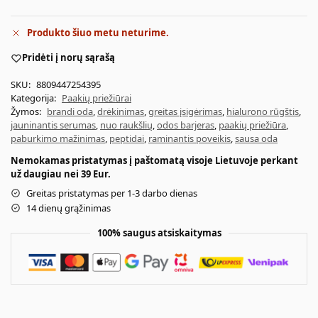
Produkto šiuo metu neturime.
Pridėti į norų sąrašą
SKU:
8809447254395
Kategorija:
Paakių priežiūrai
Žymos:
brandi oda
,
drėkinimas
,
greitas įsigėrimas
,
hialurono rūgštis
,
jauninantis serumas
,
nuo raukšlių
,
odos barjeras
,
paakių priežiūra
,
paburkimo mažinimas
,
peptidai
,
raminantis poveikis
,
sausa oda
Nemokamas pristatymas į paštomatą visoje Lietuvoje perkant
už daugiau nei 39 Eur.
Greitas pristatymas per 1-3 darbo dienas
14 dienų grąžinimas
100% saugus atsiskaitymas