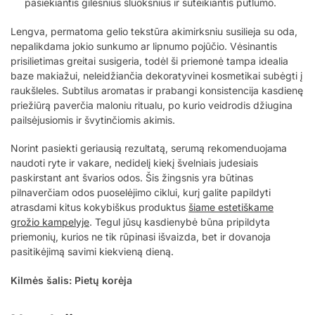
pasiekiantis gilesnius sluoksnius ir suteikiantis putlumo.
Lengva, permatoma gelio tekstūra akimirksniu susilieja su oda,
nepalikdama jokio sunkumo ar lipnumo pojūčio. Vėsinantis
prisilietimas greitai susigeria, todėl ši priemonė tampa idealia
baze makiažui, neleidžiančia dekoratyvinei kosmetikai subėgti į
raukšleles. Subtilus aromatas ir prabangi konsistencija kasdienę
priežiūrą paverčia maloniu ritualu, po kurio veidrodis džiugina
pailsėjusiomis ir švytinčiomis akimis.
Norint pasiekti geriausią rezultatą, serumą rekomenduojama
naudoti ryte ir vakare, nedidelį kiekį švelniais judesiais
paskirstant ant švarios odos. Šis žingsnis yra būtinas
pilnaverčiam odos puoselėjimo ciklui, kurį galite papildyti
atrasdami kitus kokybiškus produktus
šiame estetiškame
grožio kampelyje
. Tegul jūsų kasdienybė būna pripildyta
priemonių, kurios ne tik rūpinasi išvaizda, bet ir dovanoja
pasitikėjimą savimi kiekvieną dieną.
Kilmės šalis: Pietų korėja