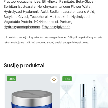
Fructooligosaccharides
,
Ethylhexyl Palmitate
,
Beta-Glucan
,
Sorbitan Isostearate
, Helichrysum Italicum Flower Water,
Hydrolyzed Hyaluronic Acid
,
Sodium Laurate
,
Lauric Acid
,
Butylene Glycol
,
Tocopherol
,
Maltodextrin
,
Hydrolyzed
Vegetable Protein
,
1-2-Hexanediol
, Perfum,
Hydroxyacetophenone
,
Ethylhexylglycerin
Už produkto sudėtį ir ingredientus atsako gamintojas. Dėl galimų pakeitimų, visada
rekomenduojame patikrinti produkto sudėtį tiesiai ant gaminio pakuotės.
Susiję produktai
-38%
-12%