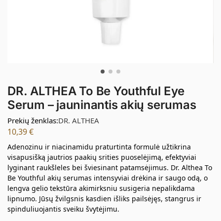
DR. ALTHEA To Be Youthful Eye
Serum – jauninantis akių serumas
Prekių ženklas:
DR. ALTHEA
10,39
€
Adenozinu ir niacinamidu praturtinta formulė užtikrina
visapusišką jautrios paakių srities puoselėjimą, efektyviai
lyginant raukšleles bei šviesinant patamsėjimus. Dr. Althea To
Be Youthful akių serumas intensyviai drėkina ir saugo odą, o
lengva gelio tekstūra akimirksniu susigeria nepalikdama
lipnumo. Jūsų žvilgsnis kasdien išliks pailsėjęs, stangrus ir
spinduliuojantis sveiku švytėjimu.