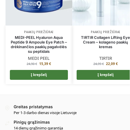
PAAKIŲ PRIEŽIŪRAI
PAAKIŲ PRIEŽIŪRAI
MEDI-PEEL Hyaluron Aqua
TIRTIR Collagen Lifting Ey
Peptide 9 Ampoule Eye Patch –
Cream – kolageno paakių
drėkinančios paakių pagalvėlės
kremas
su peptidais
MEDI PEEL
TIRTIR
15,39
€
22,09
€
24,90
€
24,99
€
Į krepšelį
Į krepšelį
Greitas pristatymas
Per 1-3 darbo dienas visoje Lietuvoje
Pinigų grąžinimas
14 dienų grąžinimo garantija