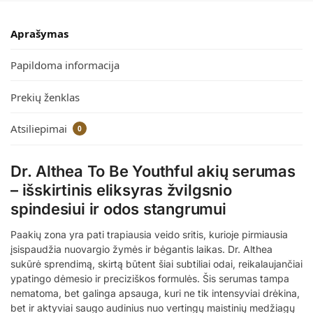
Aprašymas
Papildoma informacija
Prekių ženklas
Atsiliepimai
0
Dr. Althea To Be Youthful akių serumas
– išskirtinis eliksyras žvilgsnio
spindesiui ir odos stangrumui
Paakių zona yra pati trapiausia veido sritis, kurioje pirmiausia
įsispaudžia nuovargio žymės ir bėgantis laikas. Dr. Althea
sukūrė sprendimą, skirtą būtent šiai subtiliai odai, reikalaujančiai
ypatingo dėmesio ir preciziškos formulės. Šis serumas tampa
nematoma, bet galinga apsauga, kuri ne tik intensyviai drėkina,
bet ir aktyviai saugo audinius nuo vertingų maistinių medžiagų