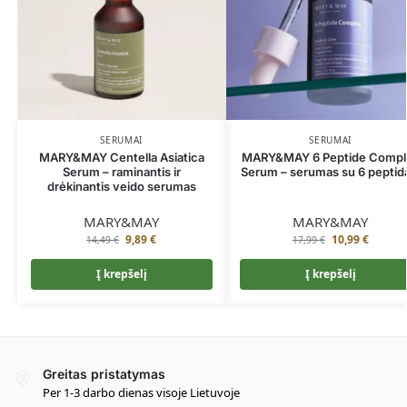
SERUMAI
SERUMAI
MARY&MAY Centella Asiatica
MARY&MAY 6 Peptide Compl
Serum – raminantis ir
Serum – serumas su 6 peptid
drėkinantis veido serumas
MARY&MAY
MARY&MAY
9,89
€
10,99
€
14,49
€
17,99
€
Į krepšelį
Į krepšelį
Greitas pristatymas
Per 1-3 darbo dienas visoje Lietuvoje