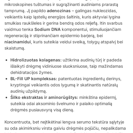
mikroskopines tuštumas ir sugrąžinanti audiniams prarastą
tamprumą. Jį papildo
adenozinas
– galingas nukleozidas,
veikiantis kaip ląstelių energijos šaltinis, kuris aktyviai lygina
smulkias raukšleles ir gerina bendrą odos reljefą. Itin svarbus
vaidmuo tenka
Sodium DNA
komponentui, stimuliuojančiam
regeneraciją ir stiprinančiam epidermio barjerą, bei
niacinamidui
, kuris suteikia veidui sveiką, tolygų atspalvį bei
skaistumą.
Hidrolizuotas kolagenas:
užtikrina audinių tūrį ir padeda
išlaikyti drėgmę vidiniuose sluoksniuose, taip mažindamas
dehidratacijos žymes.
BL-Fill UP kompleksas:
patentuotas ingredientų derinys,
kryptingai veikiantis odos lygumą ir skatinantis natūralų
audinių užpildymą.
Šilko ekstraktas ir aminorūgštys:
minkština epidermį,
suteikia odai aksominio švelnumo ir palaiko optimalią
drėgmės pusiausvyrą visą dieną.
Koncentruota, bet neįtikėtinai lengva serumo tekstūra sąlytyje
su oda akimirksniu virsta gaiviu drėgmės pojūčiu, nepalikdama