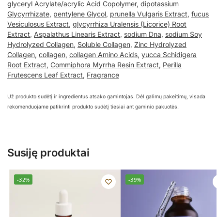
glyceryl Acrylate/acrylic Acid Copolymer
,
dipotassium
Glycyrrhizate
,
pentylene Glycol
,
prunella Vulgaris Extract
,
fucus
Vesiculosus Extract
,
glycyrrhiza Uralensis (Licorice) Root
Extract
,
Aspalathus Linearis Extract
,
sodium Dna
,
sodium Soy
Hydrolyzed Collagen
,
Soluble Collagen
,
Zinc Hydrolyzed
Collagen
,
collagen
,
collagen Amino Acids
,
yucca Schidigera
Root Extract
,
Commiphora Myrrha Resin Extract
,
Perilla
Frutescens Leaf Extract
,
Fragrance
Už produkto sudėtį ir ingredientus atsako gamintojas. Dėl galimų pakeitimų, visada
rekomenduojame patikrinti produkto sudėtį tiesiai ant gaminio pakuotės.
Susiję produktai
-32%
-39%