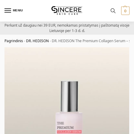
MENIU
0
Perkant už daugiau nei 39 EUR, nemokamas pristatymas į paštomatą visoje
Lietuvoje per 1-3 d. d.
Pagrindinis
-
DR. HEDISON
-
DR. HEDISON The Premium Collagen Serum – stan