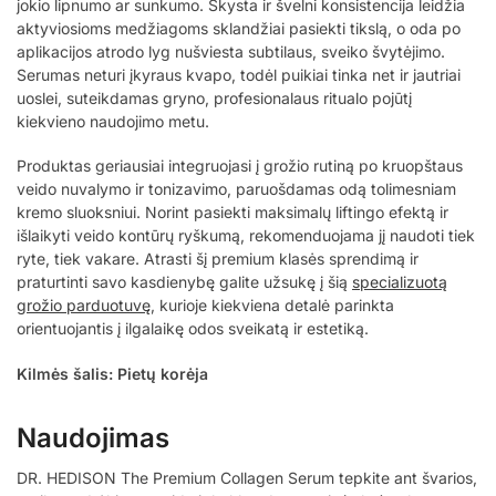
jokio lipnumo ar sunkumo. Skysta ir švelni konsistencija leidžia
aktyviosioms medžiagoms sklandžiai pasiekti tikslą, o oda po
aplikacijos atrodo lyg nušviesta subtilaus, sveiko švytėjimo.
Serumas neturi įkyraus kvapo, todėl puikiai tinka net ir jautriai
uoslei, suteikdamas gryno, profesionalaus ritualo pojūtį
kiekvieno naudojimo metu.
Produktas geriausiai integruojasi į grožio rutiną po kruopštaus
veido nuvalymo ir tonizavimo, paruošdamas odą tolimesniam
kremo sluoksniui. Norint pasiekti maksimalų liftingo efektą ir
išlaikyti veido kontūrų ryškumą, rekomenduojama jį naudoti tiek
ryte, tiek vakare. Atrasti šį premium klasės sprendimą ir
praturtinti savo kasdienybę galite užsukę į šią
specializuotą
grožio parduotuvę
, kurioje kiekviena detalė parinkta
orientuojantis į ilgalaikę odos sveikatą ir estetiką.
Kilmės šalis: Pietų korėja
Naudojimas
DR. HEDISON The Premium Collagen Serum tepkite ant švarios,