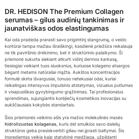
DR. HEDISON The Premium Collagen
serumas – gilus audinių tankinimas ir
jaunatviškas odos elastingumas
Kai oda pradeda prarasti savo prigimtinį stangrumą, o veido
kontūrai tampa mažiau išraiškingi, kasdienė priežiūra reikalauja
ne tik paviršinio drėkinimo, bet ir struktūrinio palaikymo. Ši
priemonė sukurta siekiant atkurti vidinį dermos karkasą,
tiesiogiai veikiant tuos sluoksnius, kuriuose kolageno atsargos
bėgant metams natūraliai mąžta. Aukštos koncentracijos
formulė skirta išvargusiai, tonuso netekusiai odai, kuriai
reikalingas intensyvus impulsinis atstatymas, vizualus putlumas
ir visapusiškas gyvybingumo grąžinimas. Tai profesionalus
sprendimas, sujungiantis korėjiečių kosmetikos inovacijas su
aukščiausiais kokybės standartais.
Šios priemonės veikimo ašis yra mažos molekulinės masės
hidrolizuotas kolagenas
, kuris dėl smulkios savo dalelių
struktūros geba prasiskverbti giliau nei įprasti baltymai. Šis
ingredientas veikia kaip statybinė medžiaga, užpildanti