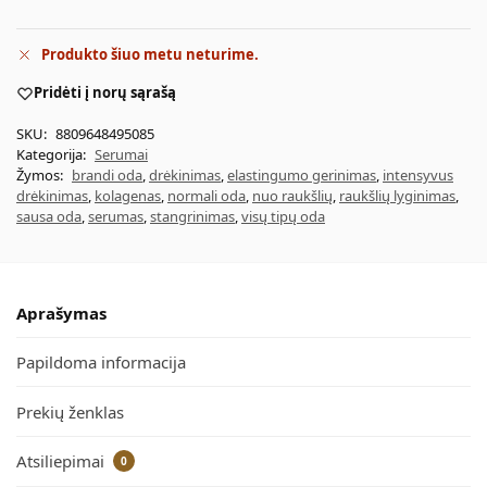
Produkto šiuo metu neturime.
Pridėti į norų sąrašą
SKU:
8809648495085
Kategorija:
Serumai
Žymos:
brandi oda
,
drėkinimas
,
elastingumo gerinimas
,
intensyvus
drėkinimas
,
kolagenas
,
normali oda
,
nuo raukšlių
,
raukšlių lyginimas
,
sausa oda
,
serumas
,
stangrinimas
,
visų tipų oda
Aprašymas
Papildoma informacija
Prekių ženklas
Atsiliepimai
0