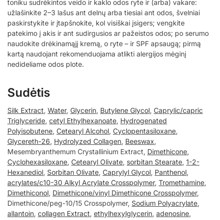
toniku sudrėkintos veido ir kaklo odos ryte ir (arba) vakare:
užlašinkite 2–3 lašus ant delnų arba tiesiai ant odos, švelniai
paskirstykite ir įtapšnokite, kol visiškai įsigers; vengkite
patekimo į akis ir ant sudirgusios ar pažeistos odos; po serumo
naudokite drėkinamąjį kremą, o ryte – ir SPF apsaugą; pirmą
kartą naudojant rekomenduojama atlikti alergijos mėginį
nedideliame odos plote.
Sudėtis
Silk Extract
,
Water
,
Glycerin
,
Butylene Glycol
,
Caprylic/capric
Triglyceride
,
cetyl Ethylhexanoate
,
Hydrogenated
Polyisobutene
,
Cetearyl Alcohol
,
Cyclopentasiloxane
,
Glycereth-26
,
Hydrolyzed Collagen
,
Beeswax
,
Mesembryanthemum Crystallinium Extract,
Dimethicone
,
Cyclohexasiloxane
,
Cetearyl Olivate
,
sorbitan Stearate
,
1-2-
Hexanediol
,
Sorbitan Olivate
,
Caprylyl Glycol
,
Panthenol
,
acrylates/c10-30 Alkyl Acrylate Crosspolymer
,
Tromethamine
,
Dimethiconol
,
Dimethicone/vinyl Dimethicone Crosspolymer
,
Dimethicone/peg-10/15 Crosspolymer,
Sodium Polyacrylate
,
allantoin
,
collagen Extract
,
ethylhexylglycerin
,
adenosine
,