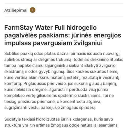
Atsiliepimai
0
FarmStay Water Full hidrogelio
pagalvėlės paakiams: jūrinės energijos
impulsas pavargusiam žvilgsniui
Subtilus paakių odos plotas dažnai pirmasis išduoda nuovargį,
aplinkos stresą ar drėgmės trūkumą, todėl šis drėkinimo ritualas
tampa nepakeičiamu sąjungininku siekiant išlaikyti žvilgsnio
skaidrumą ir odos gyvybingumą. Šios kaukės sukurtos tiems,
kurie vertina akimirksniu matomą estetinį rezultatą ir vėsinantį
komfortą. Prigludusios prie veido, jos sukuria glaudų barjerą,
kuris neleidžia drėgmei išgaruoti ir perduoda visą jūrinio
komplekso vertę giliausiems epidermio sluoksniams. Tai ne
tiesiog priežiūros priemonė, o koncentruota atgaiva,
sugrąžinanti veidui pailsėjusio žmogaus spindesį.
Sudėtyje telkiasi hidrolizuotas jūrinis kolagenas, kuris savo
struktūra yra itin artimas žmogaus odoje natūraliai esantiems