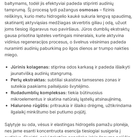
baltymams, todėl jis efektyviai padeda stiprinti audinių
tamprumą. Šį procesą lydi pažangus
osmosas
– fizinis
reiškinys, kurio metu hidrogelio kaukė sukuria lengvą spaudimą,
skatinantį aktyviąsias medžiagas skverbtis giliau į odą, užuot
joms tiesiog išgaravus nuo paviršiaus. Jūros dumblių ekstraktų
gausa prisotina ląsteles vertingais mineralais, kurie aktyvina
vidinius regeneracijos procesus, o švelnus vėsinimas padeda
nuraminti audinių paburkimą po ilgos dienos ar trumpo nakties
miego.
Jūrinis kolagenas:
stiprina odos karkasą ir padeda išlaikyti
jaunatvišką audinių stangrumą.
Perlų ekstraktas:
subtiliai skaistina tamsesnes zonas ir
suteikia paakiams pailsėjusio švytėjimo.
Rudadumblių kompleksas:
tiekia būtinuosius
mikroelementus ir skatina natūralų ląstelių atsinaujinimą.
Hialurono rūgštis:
pritraukia ir išlaiko drėgmę, užtikrindama
ilgalaikį minkštumo bei putlumo pojūtį.
Sąlytyje su oda, vėsus ir elastingas hidrogelis pamažu plonėja,
nes jame esanti koncentruota esencija tiesiogiai susigeria į