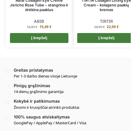
ABIB Collagen Eye Creme
TIRTIR Collagen Lifting Ey
Jericho Rose Tube – stangrina ir
Cream – kolageno paakių
drėkina paakius
kremas
ABIB
TIRTIR
15,49
€
22,09
€
16,89
€
24,99
€
Į krepšelį
Į krepšelį
Greitas pristatymas
Per 1-3 darbo dienas visoje Lietuvoje
Pinigų grąžinimas
14 dienų grąžinimo garantija
Kokybė ir patikimumas
Žinomi ir kruopščiai atrinkti produktai
100% saugus atsiskaitymas
GooglePay / ApplePay / MasterCard / Visa