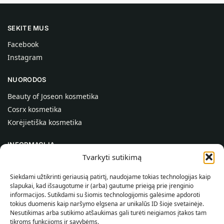
SEKITE MUS
Facebook
Instagram
NUORODOS
Beauty of Joseon kosmetika
Cosrx kosmetika
Korėjietiška kosmetika
INFORMACIJA
Tvarkyti sutikimą
Apie mus
Kontaktai
Siekdami užtikrinti geriausią patirtį, naudojame tokias technologijas kaip
slapukai, kad išsaugotume ir (arba) gautume prieigą prie įrenginio
Pagalba
informacijos. Sutikdami su šiomis technologijomis galėsime apdoroti
tokius duomenis kaip naršymo elgsena ar unikalūs ID šioje svetainėje.
INFORMACIJA PIRKĖJUI
Nesutikimas arba sutikimo atšaukimas gali turėti neigiamos įtakos tam
tikroms funkcijoms ir savybėms.