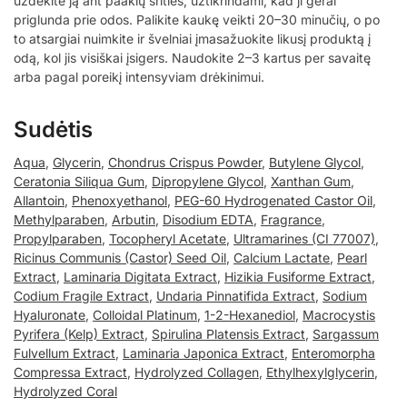
uždėkite ją ant paakių srities, užtikrindami, kad ji gerai
priglunda prie odos. Palikite kaukę veikti 20–30 minučių, o po
to atsargiai nuimkite ir švelniai įmasažuokite likusį produktą į
odą, kol jis visiškai įsigers. Naudokite 2–3 kartus per savaitę
arba pagal poreikį intensyviam drėkinimui.
Sudėtis
Aqua
,
Glycerin
,
Chondrus Crispus Powder
,
Butylene Glycol
,
Ceratonia Siliqua Gum
,
Dipropylene Glycol
,
Xanthan Gum
,
Allantoin
,
Phenoxyethanol
,
PEG-60 Hydrogenated Castor Oil
,
Methylparaben
,
Arbutin
,
Disodium EDTA
,
Fragrance
,
Propylparaben
,
Tocopheryl Acetate
,
Ultramarines (CI 77007)
,
Ricinus Communis (Castor) Seed Oil
,
Calcium Lactate
,
Pearl
Extract
,
Laminaria Digitata Extract
,
Hizikia Fusiforme Extract
,
Codium Fragile Extract
,
Undaria Pinnatifida Extract
,
Sodium
Hyaluronate
,
Colloidal Platinum
,
1-2-Hexanediol
,
Macrocystis
Pyrifera (Kelp) Extract
,
Spirulina Platensis Extract
,
Sargassum
Fulvellum Extract
,
Laminaria Japonica Extract
,
Enteromorpha
Compressa Extract
,
Hydrolyzed Collagen
,
Ethylhexylglycerin
,
Hydrolyzed Coral