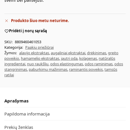
švelni bei pailsėjusi.
Produkto šiuo metu neturime.
Pridėti į norų sąrašą
SKU:
8809460461053
Kategorija:
Paakių priežiūrai
Žymos:
alavijo ekstraktas
,
augaliniai ekstraktai
,
drėkinimas
,
greito
poveikio
,
hamamelio ekstraktas
,
jautri oda
,
kolagenas
,
natūralūs
ingredientai
,
nuo raukšlių
,
odos elastingumas
,
odos raminimas
,
odos
stangrinimas
,
paburkimų mažinimas
,
raminantis poveikis
,
tamsūs
ratilai
Aprašymas
Papildoma informacija
Prekių ženklas