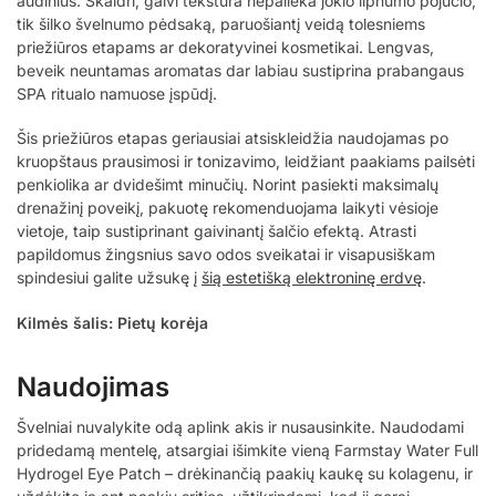
audinius. Skaidri, gaivi tekstūra nepalieka jokio lipnumo pojūčio,
tik šilko švelnumo pėdsaką, paruošiantį veidą tolesniems
priežiūros etapams ar dekoratyvinei kosmetikai. Lengvas,
beveik neuntamas aromatas dar labiau sustiprina prabangaus
SPA ritualo namuose įspūdį.
Šis priežiūros etapas geriausiai atsiskleidžia naudojamas po
kruopštaus prausimosi ir tonizavimo, leidžiant paakiams pailsėti
penkiolika ar dvidešimt minučių. Norint pasiekti maksimalų
drenažinį poveikį, pakuotę rekomenduojama laikyti vėsioje
vietoje, taip sustiprinant gaivinantį šalčio efektą. Atrasti
papildomus žingsnius savo odos sveikatai ir visapusiškam
spindesiui galite užsukę į
šią estetišką elektroninę erdvę
.
Kilmės šalis: Pietų korėja
Naudojimas
Švelniai nuvalykite odą aplink akis ir nusausinkite. Naudodami
pridedamą mentelę, atsargiai išimkite vieną Farmstay Water Full
Hydrogel Eye Patch – drėkinančią paakių kaukę su kolagenu, ir