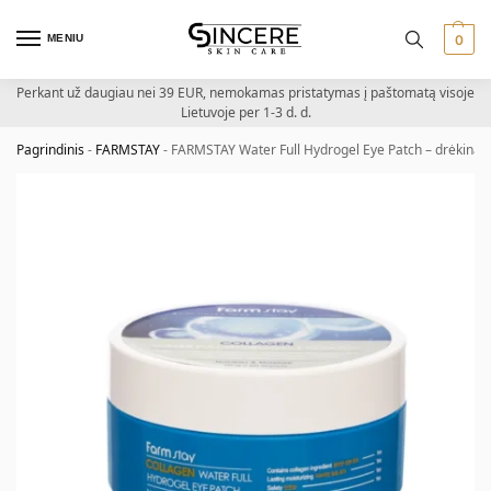
MENIU
0
Perkant už daugiau nei 39 EUR, nemokamas pristatymas į paštomatą visoje
Lietuvoje per 1-3 d. d.
Pagrindinis
-
FARMSTAY
-
FARMSTAY Water Full Hydrogel Eye Patch – drėkinan