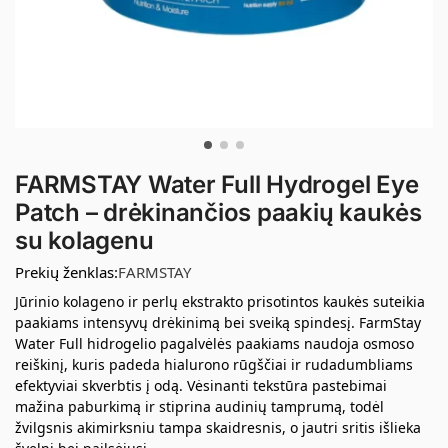
FARMSTAY Water Full Hydrogel Eye
Patch – drėkinančios paakių kaukės
su kolagenu
Prekių ženklas:
FARMSTAY
Jūrinio kolageno ir perlų ekstrakto prisotintos kaukės suteikia
paakiams intensyvų drėkinimą bei sveiką spindesį. FarmStay
Water Full hidrogelio pagalvėlės paakiams naudoja osmoso
reiškinį, kuris padeda hialurono rūgščiai ir rudadumbliams
efektyviai skverbtis į odą. Vėsinanti tekstūra pastebimai
mažina paburkimą ir stiprina audinių tamprumą, todėl
žvilgsnis akimirksniu tampa skaidresnis, o jautri sritis išlieka