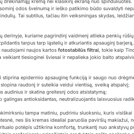
ų drėkinamąjį kremą nei klasikinį ekraną nuo spinduliuotė
ksominį odos švelnumą ir ieško patikimo būdo suvaldyti nepa
ių. Tai subtilus, tačiau itin veiksmingas skydas, leidžiantis
ų derinyje, kuriame pagrindinį vaidmenį atlieka penkių rūši
dantis tarpus tarp ląstelių ir atkuriantis apsauginį barjerą, 
je naudojami naujos kartos
fotostabilūs filtrai
, tokie kaip Tin
a veikiant tiesioginei šviesai ir nepalieka jokio balto atsp
i stiprina epidermio apsauginę funkciją ir saugo nuo drėg
slopina raudonį ir suteikia veidui vientisą, sveiką atspalvį;
s audinius ir skatina greitesnį odos atsistatymą;
p galingas antioksidantas, neutralizuojantis laisvuosius radi
kimirksniu tampa matiniu, pudriniu sluoksniu, kuris visiška
tesnė, nes šis kremas idealiai paruošia paviršių makiažui,
 ritualo potėpis užtikrina komfortą, trunkantį nuo ankstyvų p