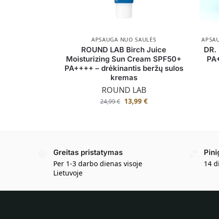
APSAUGA NUO SAULĖS
APSA
ROUND LAB Birch Juice
DR.
Moisturizing Sun Cream SPF50+
PA+
PA++++ – drėkinantis beržų sulos
kremas
ROUND LAB
13,99
€
24,99
€
Greitas pristatymas
Pini
Per 1-3 darbo dienas visoje
14 d
Lietuvoje