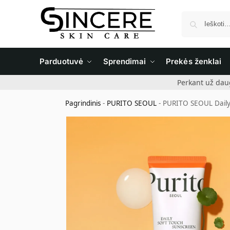
Parduotuvė
Sprendimai
Prekės ženklai
Perkant už dau
Pagrindinis
-
PURITO SEOUL
-
PURITO SEOUL Daily 