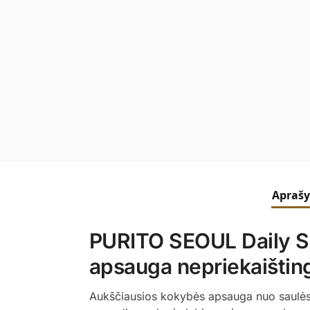
Apraš
PURITO SEOUL Daily So
apsauga nepriekaišti
Aukščiausios kokybės apsauga nuo saulės ne