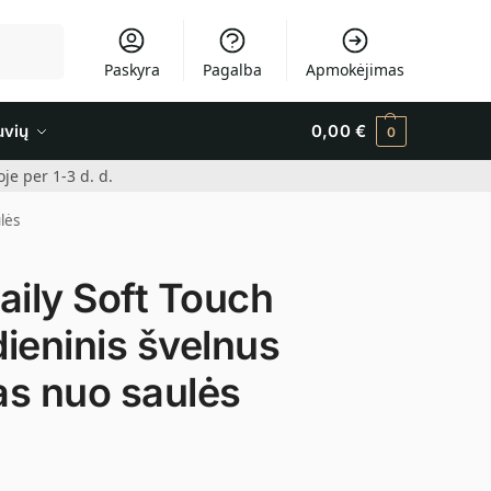
Ieškoti
Paskyra
Pagalba
Apmokėjimas
uvių
0,00
€
0
e per 1-3 d. d.
lės
ily Soft Touch
ieninis švelnus
as nuo saulės