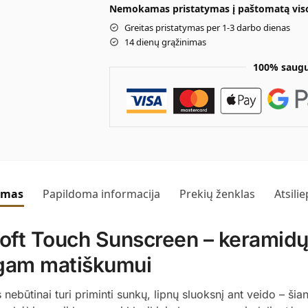
Nemokamas pristatymas į paštomatą visoj
Greitas pristatymas per 1-3 darbo dienas
14 dienų grąžinimas
100% saugu
ymas
Papildoma informacija
Prekių ženklas
Atsili
ft Touch Sunscreen – keramidų 
ngam matiškumui
būtinai turi priminti sunkų, lipnų sluoksnį ant veido – šia