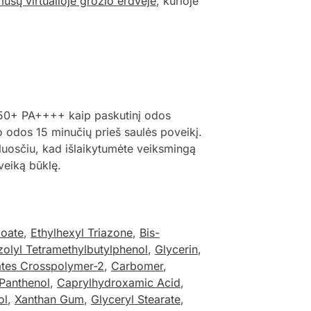
ūsų virtualioje grožio erdvėje
, kurioje
F 50+ PA++++ kaip paskutinį odos
o odos 15 minučių prieš saulės poveikį.
uosčiu, kad išlaikytumėte veiksmingą
veiką būklę.
zoate
,
Ethylhexyl Triazone
,
Bis-
zolyl Tetramethylbutylphenol
,
Glycerin
,
ates Crosspolymer-2
,
Carbomer
,
Panthenol
,
Caprylhydroxamic Acid
,
ol
,
Xanthan Gum
,
Glyceryl Stearate
,