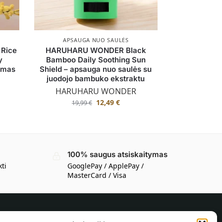
APSAUGA NUO SAULĖS
Rice
HARUHARU WONDER Black
y
Bamboo Daily Soothing Sun
remas
Shield – apsauga nuo saulės su
juodojo bambuko ekstraktu
HARUHARU WONDER
12,49
€
19,99
€
100% saugus atsiskaitymas
kti
GooglePay / ApplePay /
MasterCard / Visa