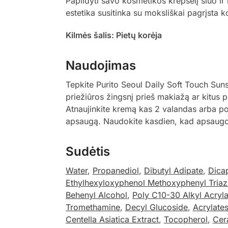
Papildyti savo kosmetikos krepšelį šiuo ir 
estetika susitinka su moksliškai pagrįsta 
Kilmės šalis: Pietų korėja
Naudojimas
Tepkite Purito Seoul Daily Soft Touch Su
priežiūros žingsnį prieš makiažą ar kitus 
Atnaujinkite kremą kas 2 valandas arba p
apsaugą. Naudokite kasdien, kad apsaugot
Sudėtis
Water
,
Propanediol
,
Dibutyl Adipate
,
Dica
Ethylhexyloxyphenol Methoxyphenyl Triaz
Behenyl Alcohol
,
Poly C10-30 Alkyl Acryla
Tromethamine
,
Decyl Glucoside
,
Acrylate
Centella Asiatica Extract
,
Tocopherol
,
Cer