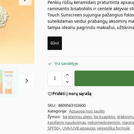
Penkių rūšių keramidais praturtinta apsau
raminantis bisabololis ir centelė aktyviai 
Touch Sunscreen sujungia pažangius fotosta
suteikdamas veidui prabangų aksominį mat
tampa idealiu pagrindu makiažui, užtikrin
60ml
Yra sandėlyje
Pridėti į norų sąrašą
SKU:
8809563102600
Kategorija:
Apsauga nuo saulės
Žymos:
be eterinių aliejų
,
be kvapiklių
,
drėkinim
kasdienis naudojimas
,
nekomedogeninis
,
niacin
SPF50+
,
UVA/UVB apsauga
,
veganiška formulė