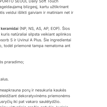
s. PURITO SEOUL Daily Soft Touch
geidaujamą blizgesį, kartu užtikrinant
 veidui išlikti gaiviam ir matiniam net ir
ų
keramidai
(NP, NS, AS, AP, EOP). Šios
kuris natūraliai silpsta veikiant aplinkos
osorb S ir Uvinul A Plus. Šie ingredientai
alvio, todėl priemonė tampa nematoma ant
mės praradimo;
kalus.
i neapkrauna porų ir nesukuria kaukės
 neleidžiant dekoratyvinėms priemonėms
usryčių iki pat vakaro saulėlydžio.