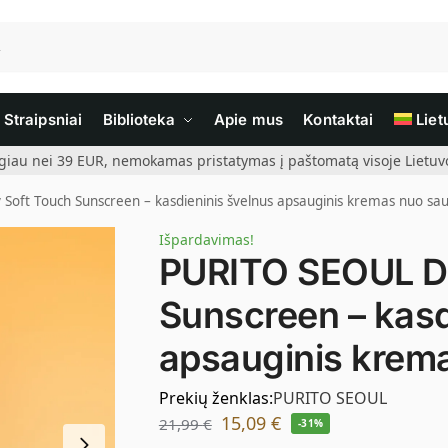
Straipsniai
Biblioteka
Apie mus
Kontaktai
Liet
giau nei 39 EUR, nemokamas pristatymas į paštomatą visoje Lietuvoj
Soft Touch Sunscreen – kasdieninis švelnus apsauginis kremas nuo sau
Išpardavimas!
PURITO SEOUL Da
Sunscreen – kasd
apsauginis krem
Prekių ženklas:
PURITO SEOUL
15,09
€
21,99
€
-31%