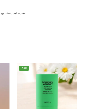
t gaminio pakuotės.
-38%