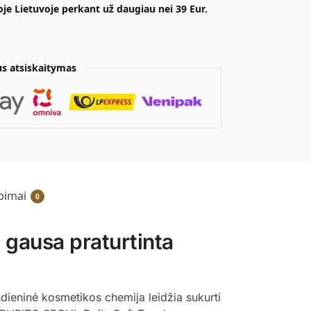
e Lietuvoje perkant už daugiau nei 39 Eur.
s atsiskaitymas
epimai
0
gausa praturtinta
ndieninė kosmetikos chemija leidžia sukurti