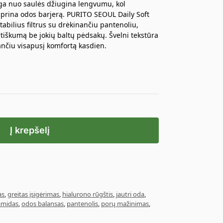
ga nuo saulės džiugina lengvumu, kol
stiprina odos barjerą. PURITO SEOUL Daily Soft
bilius filtrus su drėkinančiu pantenoliu,
iškumą be jokių baltų pėdsakų. Švelni tekstūra
ančiu visapusį komfortą kasdien.
Į krepšelį
as
,
greitas įsigėrimas
,
hialurono rūgštis
,
jautri oda
,
amidas
,
odos balansas
,
pantenolis
,
porų mažinimas
,