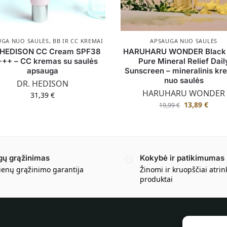
UGA NUO SAULĖS
,
BB IR CC KREMAI
APSAUGA NUO SAULĖS
 HEDISON CC Cream SPF38
HARUHARU WONDER Black 
++ – CC kremas su saulės
Pure Mineral Relief Dail
apsauga
Sunscreen – mineralinis k
nuo saulės
DR. HEDISON
HARUHARU WONDER
31,39
€
13,89
€
19,99
€
gų grąžinimas
Kokybė ir patikimumas
ienų grąžinimo garantija
Žinomi ir kruopščiai atrin
produktai