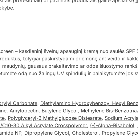
kitais profesionalų pripažintais produktais galite apsilankę
m
kokybe.
nscreen – kasdieninį švelnų apsauginį kremą nuo saulės SP
produktus, tolygiai paskirstydami priemonę ant veido ir kakl
o maudynių, gausaus prakaitavimo ar odos šluostymo rankšl
umėte odą nuo žalingų UV spindulių ir palaikytumėte jos s
prylyl Carbonate
,
Diethylamino Hydroxybenzoyl Hexyl Ben
ine
,
Amylopectin
,
Butylene Glycol
,
Methylene Bis-Benzotria
te
,
Polyglyceryl-3 Methylglucose Distearate
,
Sodium Acryl
s/C10-30 Alkyl Acrylate Crosspolymer
,
(-)-Alpha-Bisabolol
,
amide NP
,
Dipropylene Glycol
,
Cholesterol
,
Propylene Glyc