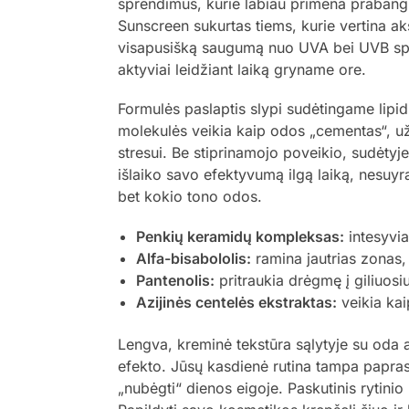
sprendimus, kurie labiau primena prabang
Sunscreen sukurtas tiems, kurie vertina a
visapusišką saugumą nuo UVA bei UVB spindul
aktyviai leidžiant laiką gryname ore.
Formulės paslaptis slypi sudėtingame lipid
molekulės veikia kaip odos „cementas“, užpil
stresui. Be stiprinamojo poveikio, sudėty
išlaiko savo efektyvumą ilgą laiką, nesuyr
bet kokio tono odos.
Penkių keramidų kompleksas:
intesyvia
Alfa-bisabololis:
ramina jautrias zonas, 
Pantenolis:
pritraukia drėgmę į giliuosiu
Azijinės centelės ekstraktas:
veikia kai
Lengva, kreminė tekstūra sąlytyje su oda a
efekto. Jūsų kasdienė rutina tampa papras
„nubėgti“ dienos eigoje. Paskutinis rytinio