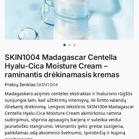
SKIN1004 Madagascar Centella
Hyalu-Cica Moisture Cream –
raminantis drėkinamasis kremas
Prekių ženklas:
SKIN1004
Madagaskaro azijinės centelės ekstraktas ir hialurono rūgštis
susijungia tam, kad užtikrintų intensyvų, iki šimto valandų
išliekantį drėkinimą. Lengvos tekstūros SKIN1004 Madagascar
Centella Hyalu-Cica Moisture Cream akimirksniu ramina
sudirgimus, stiprina apsauginį barjerą ir suteikia veidui
jaunatviško stangrumo. Vėsinantis gelis greitai susigeria,
palikdamas odą aksominio švelnumo, spindinčią ir kupiną