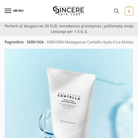
MENIU
0
Perkant už daugiau nei 39 EUR, nemokamas pristatymas į paštomatą visoje
Lietuvoje per 1-3 d. d.
Pagrindinis
-
SKIN1004
-
SKIN1004 Madagascar Centella Hyalu-Cica Moisture