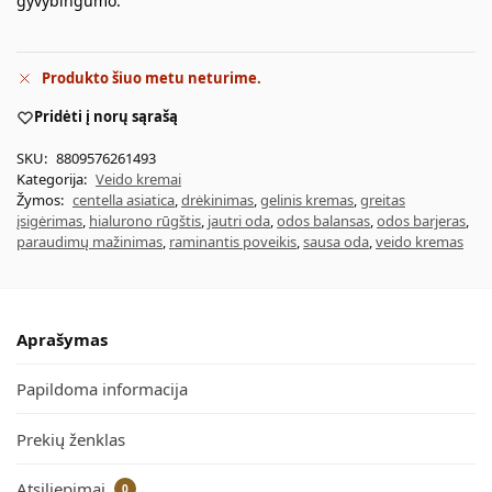
gyvybingumo.
Produkto šiuo metu neturime.
Pridėti į norų sąrašą
SKU:
8809576261493
Kategorija:
Veido kremai
Žymos:
centella asiatica
,
drėkinimas
,
gelinis kremas
,
greitas
įsigėrimas
,
hialurono rūgštis
,
jautri oda
,
odos balansas
,
odos barjeras
,
paraudimų mažinimas
,
raminantis poveikis
,
sausa oda
,
veido kremas
Aprašymas
Papildoma informacija
Prekių ženklas
Atsiliepimai
0