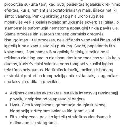
proporcija sukurta tam, kad būtų pasiektas ilgalaikis drėkinimo
efektas, kuris, remiantis laboratoriniais tyrimais, išlieka net iki
šimto valandų. Penkių skirtingų tipų hialurono rūgšties
molekulės veikia keliais lygiais: smulkesnės skverbiasi giliau, o
stambesnės suformuoja nematomą apsauginį tinklą paviršiuje.
Šiame procese itin svarbus transepiderminis drėgmės
išsaugojimas – tai procesas, neleidžiantis vandeniui išgaruoti iš
ląstelių ir palaikantis audinių putlumą. Sudėtį papildantis fito-
kolagenas, išgaunamas iš augalinių šaltinių, suteikia odai
reikiamo elastingumo, o niacinamidas ir adenozinas veikia kaip
duetas, kuris švelniai šviesina odos toną bei vizualiai lygina
tekstūros nelygumus. Natūralūs kriaušių, melionų ir bananų
ekstraktai praturtina kompoziciją antioksidantais, saugančiais
nuo laisvųjų radikalų poveikio.
Azijinės centelės ekstraktas: suteikia intensyvų raminamąjį
poveikį ir stiprina odos apsauginį barjerą.
Hyalu-Cica kompleksas: garantuoja daugiasluoksnę
hidrataciją ir drėgmės balansą itin ilgam laikui.
Fito-kolagenas: palaiko ląstelių struktūros vientisumą ir
didina audinių stangrumą.