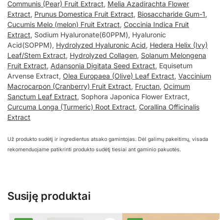
Communis (Pear) Fruit Extract
,
Melia Azadirachta Flower
Extract
,
Prunus Domestica Fruit Extract
,
Biosaccharide Gum-1
,
Cucumis Melo (melon) Fruit Extract
,
Coccinia Indica Fruit
Extract
, Sodium Hyaluronate(60PPM), Hyaluronic
Acid(SOPPM),
Hydrolyzed Hyaluronic Acid
,
Hedera Helix (Ivy)
Leaf/Stem Extract
,
Hydrolyzed Collagen
,
Solanum Melongena
Fruit Extract
,
Adansonia Digitata Seed Extract
, Equisetum
Arvense Extract,
Olea Europaea (Olive) Leaf Extract
,
Vaccinium
Macrocarpon (Cranberry) Fruit Extract
,
Fructan
,
Ocimum
Sanctum Leaf Extract
, Sophora Japonica Flower Extract,
Curcuma Longa (Turmeric) Root Extract
,
Corallina Officinalis
Extract
Už produkto sudėtį ir ingredientus atsako gamintojas. Dėl galimų pakeitimų, visada
rekomenduojame patikrinti produkto sudėtį tiesiai ant gaminio pakuotės.
Susiję produktai