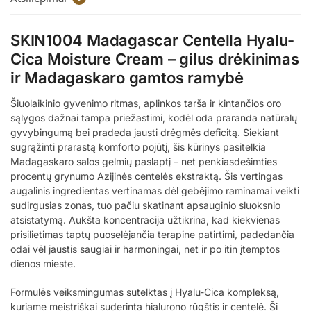
SKIN1004 Madagascar Centella Hyalu-
Cica Moisture Cream – gilus drėkinimas
ir Madagaskaro gamtos ramybė
Šiuolaikinio gyvenimo ritmas, aplinkos tarša ir kintančios oro
sąlygos dažnai tampa priežastimi, kodėl oda praranda natūralų
gyvybingumą bei pradeda jausti drėgmės deficitą. Siekiant
sugrąžinti prarastą komforto pojūtį, šis kūrinys pasitelkia
Madagaskaro salos gelmių paslaptį – net penkiasdešimties
procentų grynumo Azijinės centelės ekstraktą. Šis vertingas
augalinis ingredientas vertinamas dėl gebėjimo raminamai veikti
sudirgusias zonas, tuo pačiu skatinant apsauginio sluoksnio
atsistatymą. Aukšta koncentracija užtikrina, kad kiekvienas
prisilietimas taptų puoselėjančia terapine patirtimi, padedančia
odai vėl jaustis saugiai ir harmoningai, net ir po itin įtemptos
dienos mieste.
Formulės veiksmingumas sutelktas į Hyalu-Cica kompleksą,
kuriame meistriškai suderinta hialurono rūgštis ir centelė. Ši