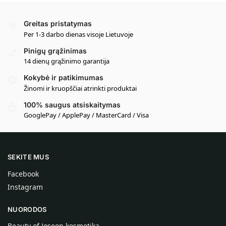
Greitas pristatymas
Per 1-3 darbo dienas visoje Lietuvoje
Pinigų grąžinimas
14 dienų grąžinimo garantija
Kokybė ir patikimumas
Žinomi ir kruopščiai atrinkti produktai
100% saugus atsiskaitymas
GooglePay / ApplePay / MasterCard / Visa
SEKITE MUS
Facebook
Instagram
NUORODOS
Beauty of Joseon kosmetika