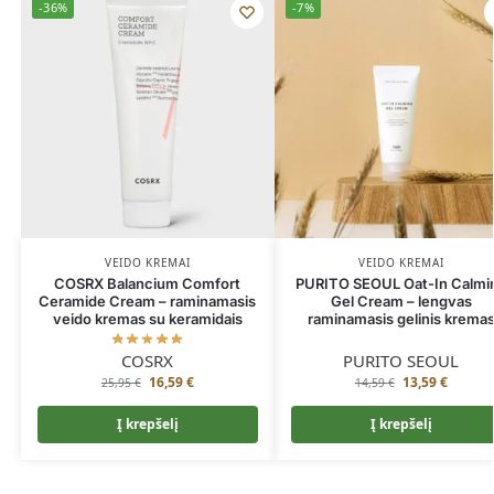
-36%
-7%
VEIDO KREMAI
VEIDO KREMAI
COSRX Balancium Comfort
PURITO SEOUL Oat-In Calmi
Ceramide Cream – raminamasis
Gel Cream – lengvas
veido kremas su keramidais
raminamasis gelinis krema
COSRX
PURITO SEOUL
16,59
€
13,59
€
25,95
€
14,59
€
Į krepšelį
Į krepšelį