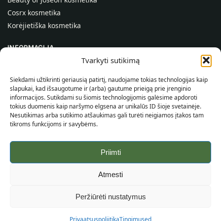
Cosrx kosmetika
Korėjietiška kosmetika
INFORMACIJA
Tvarkyti sutikimą
Apie mus
Kontaktai
Siekdami užtikrinti geriausią patirtį, naudojame tokias technologijas kaip
slapukai, kad išsaugotume ir (arba) gautume prieigą prie įrenginio
Pagalba
informacijos. Sutikdami su šiomis technologijomis galėsime apdoroti
tokius duomenis kaip naršymo elgsena ar unikalūs ID šioje svetainėje.
INFORMACIJA PIRKĖJUI
Nesutikimas arba sutikimo atšaukimas gali turėti neigiamos įtakos tam
tikroms funkcijoms ir savybėms.
Pristatymo sąlygos
Taisyklės ir sąlygos
Priimti
Privatumo politika
Svetainės žemėlapis
Atmesti
©
2026
SincereSkin.lt
Visos teisės saugomos.
Peržiūrėti nustatymus
Privaatsuspoliitika
Tingimused