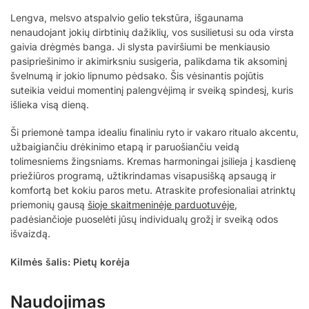
Lengva, melsvo atspalvio gelio tekstūra, išgaunama
nenaudojant jokių dirbtinių dažiklių, vos susilietusi su oda virsta
gaivia drėgmės banga. Ji slysta paviršiumi be menkiausio
pasipriešinimo ir akimirksniu susigeria, palikdama tik aksominį
švelnumą ir jokio lipnumo pėdsako. Šis vėsinantis pojūtis
suteikia veidui momentinį palengvėjimą ir sveiką spindesį, kuris
išlieka visą dieną.
Ši priemonė tampa idealiu finaliniu ryto ir vakaro ritualo akcentu,
užbaigiančiu drėkinimo etapą ir paruošiančiu veidą
tolimesniems žingsniams. Kremas harmoningai įsilieja į kasdienę
priežiūros programą, užtikrindamas visapusišką apsaugą ir
komfortą bet kokiu paros metu. Atraskite profesionaliai atrinktų
priemonių gausą
šioje skaitmeninėje parduotuvėje
,
padėsiančioje puoselėti jūsų individualų grožį ir sveiką odos
išvaizdą.
Kilmės šalis: Pietų korėja
Naudojimas