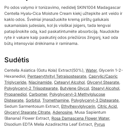
Po odos valymo ir tonizavimo, nedidelį SKIN1004 Madagascar
Centella Hyalu-Cica Moisture Cream kiekį užtepkite ant veido ir
kaklo odos. Švelniai įmasažuokite kremą pirštų galiukais
sukamaisiais judesiais, kol jis visiškai įsigers, tada lengvai
patapšnokite odą, kad paskatintumėte absorbciją. Naudokite
ryte ir vakare kaip paskutinį odos priežiūros žingsnį, kad oda
būtų intensyviai drėkinama ir raminama.
Sudėtis
Centella Asiatica (Gotu Kola) Extract(50%),
Water
, Glycerin 1-2-
Hexanediol,
Pentaerythrityl Tetraisostearate
,
Caprylic/Capric
Triglyceride
,
Niacinamide
,
Cetearyl Alcohol
,
Glyceryl Stearate
,
Polyglyceryl-2 Triisostearate
,
Butylene Glycol
,
Stearyl Alcohol
,
Propanediol
,
Carbomer
,
Polyglyceryl-3 Methylglucose
Distearate
,
Sorbitol
,
Tromethamine
,
Polyglyceryl-3 Distearate
,
Sedum Sarmentosum Extract,
Ethylhexylglycerin
,
Citric Acid
,
Glyceryl Stearate Citrate
,
Adenosine
, Musa Sapientum
(Banana) Flower Extract,
Rosa Damascena Flower Water
,
Disodium EDTA Melia Azadirachta Leaf Extract,
Pyrus