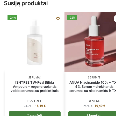
Susiję produktai
-24%
-22%
SERUMAI
SERUMAI
ISNTREE TW-Real Bifida
ANUA Niacinamide 10% + T
Ampoule – regeneruojantis
4% Serum – drėkinantis
veido serumas su probiotikais
serumas su niacinamidu ir T
ISNTREE
ANUA
18,19
€
19,49
€
23,99
€
24,99
€
Į krepšelį
Į krepšelį