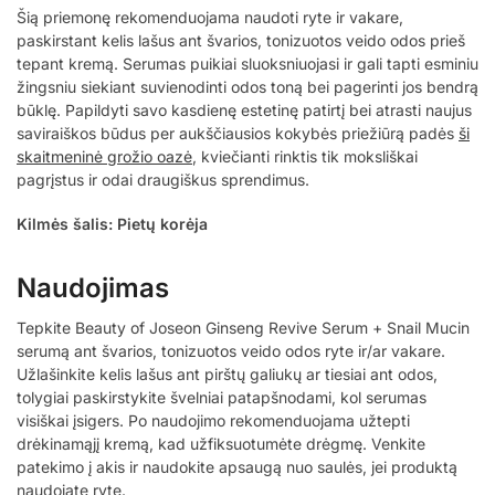
Šią priemonę rekomenduojama naudoti ryte ir vakare,
paskirstant kelis lašus ant švarios, tonizuotos veido odos prieš
tepant kremą. Serumas puikiai sluoksniuojasi ir gali tapti esminiu
žingsniu siekiant suvienodinti odos toną bei pagerinti jos bendrą
būklę. Papildyti savo kasdienę estetinę patirtį bei atrasti naujus
saviraiškos būdus per aukščiausios kokybės priežiūrą padės
ši
skaitmeninė grožio oazė
, kviečianti rinktis tik moksliškai
pagrįstus ir odai draugiškus sprendimus.
Kilmės šalis: Pietų korėja
Naudojimas
Tepkite Beauty of Joseon Ginseng Revive Serum + Snail Mucin
serumą ant švarios, tonizuotos veido odos ryte ir/ar vakare.
Užlašinkite kelis lašus ant pirštų galiukų ar tiesiai ant odos,
tolygiai paskirstykite švelniai patapšnodami, kol serumas
visiškai įsigers. Po naudojimo rekomenduojama užtepti
drėkinamąjį kremą, kad užfiksuotumėte drėgmę. Venkite
patekimo į akis ir naudokite apsaugą nuo saulės, jei produktą
naudojate ryte.