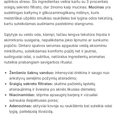
aplinkos streso. Šis ingredientas veikia kartu su 3 procentais
sraigių sekreto filtrato, dar žinomo kaip mucinas.
Mucinas
yra
sudėtingas baltymų ir glikozaminoglikanų mišinys, kuris
meistriškai užpildo smulkias raukšleles bei lygina odos tekstūrą,
kartu suteikdamas audiniams pastebimo stangrumo.
Sąlytyje su veido oda, klampi, tačiau lengva tekstūra tirpsta ir
akimirksniu susigeria, nepalikdama jokio lipnumo ar sunkumo
pojūčio. Gintaro spalvos serumas apgaubia veidą aksominiu
minkštumu, suteikdamas komforto pojūtį net ir jautriai,
sudirgusiai odai, o subtilus, natūralus ingredientų aromatas
nuteikia prabangiam savigarbos ritualui.
Ženšenio šaknų vanduo:
intensyviai drėkina ir saugo nuo
ankstyvų senėjimo požymių atsiradimo;
Sraigių sekreto filtratas:
skatina pažeistų ląstelių
atsinaujinimą ir šviesina po aknės likusias dėmeles;
Niacinamidas:
stiprina apsauginį barjerą ir vizualiai
sutraukia išsiplėtusias poras;
Adenozinas:
aktyviai kovoja su raukšlėmis bei suteikia odai
lygią, pailsėjusią išvaizdą.