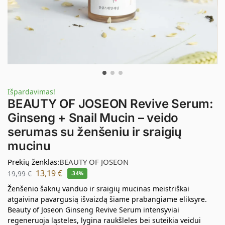
Išpardavimas!
BEAUTY OF JOSEON Revive Serum:
Ginseng + Snail Mucin – veido
serumas su ženšeniu ir sraigių
mucinu
Prekių ženklas:
BEAUTY OF JOSEON
13,19
€
19,99
€
-34%
Ženšenio šaknų vanduo ir sraigių mucinas meistriškai
atgaivina pavargusią išvaizdą šiame prabangiame eliksyre.
Beauty of Joseon Ginseng Revive Serum intensyviai
regeneruoja ląsteles, lygina raukšleles bei suteikia veidui