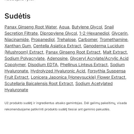
Sudėtis
Panax Ginseng Root Water
,
Aqua
,
Butylene Glycol
,
Snail
Secretion Filtrate
,
Dipropylene Glycol
,
1-2-Hexanediol
,
Glycerin
,
Niacinamide
,
Propanediol
,
Trehalose
,
Carbomer
,
Tromethamine
,
Xanthan Gum
,
Centella Asiatica Extract
,
Ganoderma Lucidum
(Mushroom) Extract
,
Panax Ginseng Root Extract
,
Malt Extract
,
Sodium Polyacrylate
,
Adenosine
,
Glyceryl Acrylate/Acrylic Acid
Copolymer
,
Disodium EDTA
,
Phellinus Linteus Extract
,
Sodium
Hyaluronate
,
Hydrolyzed Hyaluronic Acid
,
Forsythia Suspensa
Fruit Extract
,
Lonicera Japonica (Honeysuckle) Flower Extract
,
Scutellaria Baicalensis Root Extract
,
Sodium Acetylated
Hyaluronate
Už produkto sudėtį ir ingredientus atsako gamintojas. Dėl galimų pakeitimų, visada
rekomenduojame patikrinti produkto sudėtį tiesiai ant gaminio pakuotės.