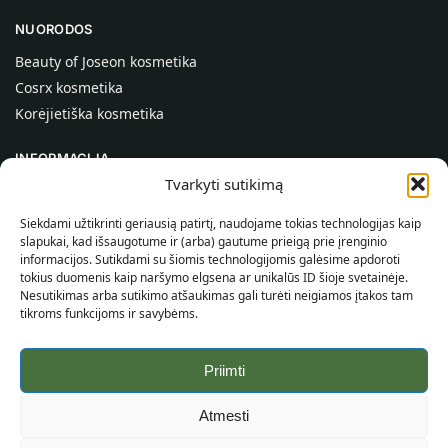
NUORODOS
Beauty of Joseon kosmetika
Cosrx kosmetika
Korėjietiška kosmetika
INFORMACIJA
Tvarkyti sutikimą
Apie mus
Kontaktai
Siekdami užtikrinti geriausią patirtį, naudojame tokias technologijas kaip
slapukai, kad išsaugotume ir (arba) gautume prieigą prie įrenginio
Pagalba
informacijos. Sutikdami su šiomis technologijomis galėsime apdoroti
tokius duomenis kaip naršymo elgsena ar unikalūs ID šioje svetainėje.
INFORMACIJA PIRKĖJUI
Nesutikimas arba sutikimo atšaukimas gali turėti neigiamos įtakos tam
tikroms funkcijoms ir savybėms.
Pristatymo sąlygos
Taisyklės ir sąlygos
Priimti
Privatumo politika
Svetainės žemėlapis
Atmesti
©
2026
SincereSkin.lt
Visos teisės saugomos.