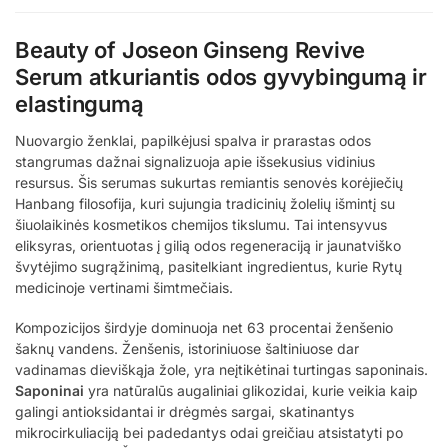
Beauty of Joseon Ginseng Revive
Serum atkuriantis odos gyvybingumą ir
elastingumą
Nuovargio ženklai, papilkėjusi spalva ir prarastas odos
stangrumas dažnai signalizuoja apie išsekusius vidinius
resursus. Šis serumas sukurtas remiantis senovės korėjiečių
Hanbang filosofija, kuri sujungia tradicinių žolelių išmintį su
šiuolaikinės kosmetikos chemijos tikslumu. Tai intensyvus
eliksyras, orientuotas į gilią odos regeneraciją ir jaunatviško
švytėjimo sugrąžinimą, pasitelkiant ingredientus, kurie Rytų
medicinoje vertinami šimtmečiais.
Kompozicijos širdyje dominuoja net 63 procentai ženšenio
šaknų vandens. Ženšenis, istoriniuose šaltiniuose dar
vadinamas dieviškąja žole, yra neįtikėtinai turtingas saponinais.
Saponinai
yra natūralūs augaliniai glikozidai, kurie veikia kaip
galingi antioksidantai ir drėgmės sargai, skatinantys
mikrocirkuliaciją bei padedantys odai greičiau atsistatyti po