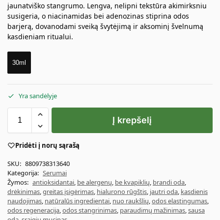
jaunatviško stangrumo. Lengva, nelipni tekstūra akimirksniu
susigeria, o niacinamidas bei adenozinas stiprina odos
barjerą, dovanodami sveiką švytėjimą ir aksominį švelnumą
kasdieniam ritualui.
30ml
Yra sandėlyje
Į krepšelį
Pridėti į norų sąrašą
SKU:
8809738313640
Kategorija:
Serumai
Žymos:
antioksidantai
,
be alergenų
,
be kvapiklių
,
brandi oda
,
drėkinimas
,
greitas įsigėrimas
,
hialurono rūgštis
,
jautri oda
,
kasdienis
naudojimas
,
natūralūs ingredientai
,
nuo raukšlių
,
odos elastingumas
,
odos regeneracija
,
odos stangrinimas
,
paraudimų mažinimas
,
sausa
oda
,
sraigių mucinas