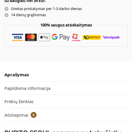
už daugiau nei 39 Eur.
Greitas pristatymas per 1-3 darbo dienas
14 dienų grąžinimas
100% saugus atsiskaitymas
Aprašymas
Papildoma informacija
Prekių ženklas
Atsiliepimai
0