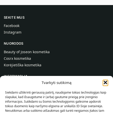
SEKITE MUS
Facebook
Instagram
NUORODOS
Beauty of Joseon kosmetika
Cosrx kosmetika
Korėjietiška kosmetika
INFORMACIJA
Tvarkyti sutikimą
Apie mus
Kontaktai
Siekdami užtikrinti geriausią patirtį, naudojame tokias technologijas kaip
slapukai, kad išsaugotume ir (arba) gautume prieigą prie įrenginio
Pagalba
informacijos. Sutikdami su šiomis technologijomis galėsime apdoroti
tokius duomenis kaip naršymo elgsena ar unikalūs ID šioje svetainėje.
INFORMACIJA PIRKĖJUI
Nesutikimas arba sutikimo atšaukimas gali turėti neigiamos įtakos tam