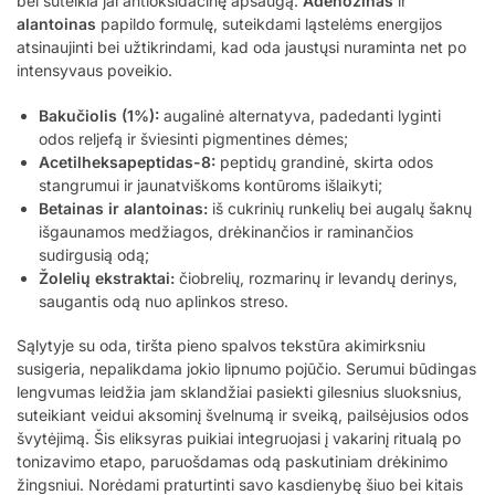
bei suteikia jai antioksidacinę apsaugą.
Adenozinas
ir
alantoinas
papildo formulę, suteikdami ląstelėms energijos
atsinaujinti bei užtikrindami, kad oda jaustųsi nuraminta net po
intensyvaus poveikio.
Bakučiolis (1%):
augalinė alternatyva, padedanti lyginti
odos reljefą ir šviesinti pigmentines dėmes;
Acetilheksapeptidas-8:
peptidų grandinė, skirta odos
stangrumui ir jaunatviškoms kontūroms išlaikyti;
Betainas ir alantoinas:
iš cukrinių runkelių bei augalų šaknų
išgaunamos medžiagos, drėkinančios ir raminančios
sudirgusią odą;
Žolelių ekstraktai:
čiobrelių, rozmarinų ir levandų derinys,
saugantis odą nuo aplinkos streso.
Sąlytyje su oda, tiršta pieno spalvos tekstūra akimirksniu
susigeria, nepalikdama jokio lipnumo pojūčio. Serumui būdingas
lengvumas leidžia jam sklandžiai pasiekti gilesnius sluoksnius,
suteikiant veidui aksominį švelnumą ir sveiką, pailsėjusios odos
švytėjimą. Šis eliksyras puikiai integruojasi į vakarinį ritualą po
tonizavimo etapo, paruošdamas odą paskutiniam drėkinimo
žingsniui. Norėdami praturtinti savo kasdienybę šiuo bei kitais