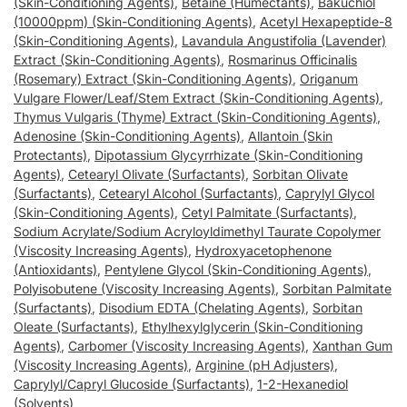
(Skin-Conditioning Agents)
,
Betaine (Humectants)
,
Bakuchiol
(10000ppm) (Skin-Conditioning Agents)
,
Acetyl Hexapeptide-8
(Skin-Conditioning Agents)
,
Lavandula Angustifolia (Lavender)
Extract (Skin-Conditioning Agents)
,
Rosmarinus Officinalis
(Rosemary) Extract (Skin-Conditioning Agents)
,
Origanum
Vulgare Flower/Leaf/Stem Extract (Skin-Conditioning Agents)
,
Thymus Vulgaris (Thyme) Extract (Skin-Conditioning Agents)
,
Adenosine (Skin-Conditioning Agents)
,
Allantoin (Skin
Protectants)
,
Dipotassium Glycyrrhizate (Skin-Conditioning
Agents)
,
Cetearyl Olivate (Surfactants)
,
Sorbitan Olivate
(Surfactants)
,
Cetearyl Alcohol (Surfactants)
,
Caprylyl Glycol
(Skin-Conditioning Agents)
,
Cetyl Palmitate (Surfactants)
,
Sodium Acrylate/Sodium Acryloyldimethyl Taurate Copolymer
(Viscosity Increasing Agents)
,
Hydroxyacetophenone
(Antioxidants)
,
Pentylene Glycol (Skin-Conditioning Agents)
,
Polyisobutene (Viscosity Increasing Agents)
,
Sorbitan Palmitate
(Surfactants)
,
Disodium EDTA (Chelating Agents)
,
Sorbitan
Oleate (Surfactants)
,
Ethylhexylglycerin (Skin-Conditioning
Agents)
,
Carbomer (Viscosity Increasing Agents)
,
Xanthan Gum
(Viscosity Increasing Agents)
,
Arginine (pH Adjusters)
,
Caprylyl/Capryl Glucoside (Surfactants)
,
1-2-Hexanediol
(Solvents)