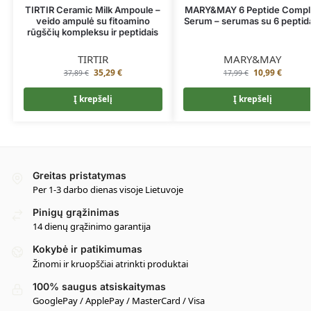
TIRTIR Ceramic Milk Ampoule –
MARY&MAY 6 Peptide Compl
veido ampulė su fitoamino
Serum – serumas su 6 peptid
rūgščių kompleksu ir peptidais
TIRTIR
MARY&MAY
35,29
€
10,99
€
37,89
€
17,99
€
Į krepšelį
Į krepšelį
Greitas pristatymas
Per 1-3 darbo dienas visoje Lietuvoje
Pinigų grąžinimas
14 dienų grąžinimo garantija
Kokybė ir patikimumas
Žinomi ir kruopščiai atrinkti produktai
100% saugus atsiskaitymas
GooglePay / ApplePay / MasterCard / Visa