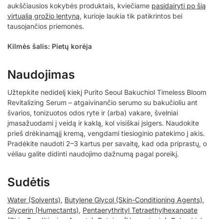
aukščiausios kokybės produktais, kviečiame
pasidairyti po šią
virtualią grožio lentyną
, kurioje laukia tik patikrintos bei
tausojančios priemonės.
Kilmės šalis: Pietų korėja
Naudojimas
Užtepkite nedidelį kiekį Purito Seoul Bakuchiol Timeless Bloom
Revitalizing Serum – atgaivinančio serumo su bakučioliu ant
švarios, tonizuotos odos ryte ir (arba) vakare, švelniai
įmasažuodami į veidą ir kaklą, kol visiškai įsigers. Naudokite
prieš drėkinamąjį kremą, vengdami tiesioginio patekimo į akis.
Pradėkite naudoti 2–3 kartus per savaitę, kad oda priprastų, o
vėliau galite didinti naudojimo dažnumą pagal poreikį.
Sudėtis
Water (Solvents)
,
Butylene Glycol (Skin-Conditioning Agents)
,
Glycerin (Humectants)
,
Pentaerythrityl Tetraethylhexanoate