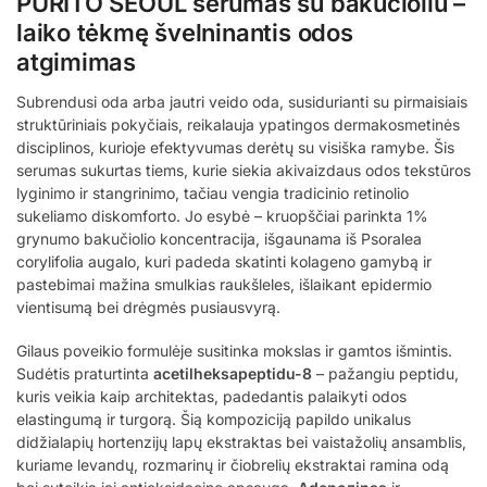
PURITO SEOUL serumas su bakučioliu –
laiko tėkmę švelninantis odos
atgimimas
Subrendusi oda arba jautri veido oda, susidurianti su pirmaisiais
struktūriniais pokyčiais, reikalauja ypatingos dermakosmetinės
disciplinos, kurioje efektyvumas derėtų su visiška ramybe. Šis
serumas sukurtas tiems, kurie siekia akivaizdaus odos tekstūros
lyginimo ir stangrinimo, tačiau vengia tradicinio retinolio
sukeliamo diskomforto. Jo esybė – kruopščiai parinkta 1%
grynumo bakučiolio koncentracija, išgaunama iš Psoralea
corylifolia augalo, kuri padeda skatinti kolageno gamybą ir
pastebimai mažina smulkias raukšleles, išlaikant epidermio
vientisumą bei drėgmės pusiausvyrą.
Gilaus poveikio formulėje susitinka mokslas ir gamtos išmintis.
Sudėtis praturtinta
acetilheksapeptidu-8
– pažangiu peptidu,
kuris veikia kaip architektas, padedantis palaikyti odos
elastingumą ir turgorą. Šią kompoziciją papildo unikalus
didžialapių hortenzijų lapų ekstraktas bei vaistažolių ansamblis,
kuriame levandų, rozmarinų ir čiobrelių ekstraktai ramina odą