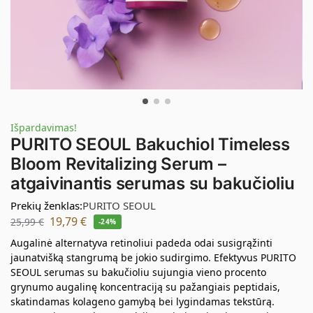
Išpardavimas!
PURITO SEOUL Bakuchiol Timeless
Bloom Revitalizing Serum –
atgaivinantis serumas su bakučioliu
Prekių ženklas:
PURITO SEOUL
19,79
€
25,99
€
-24%
Augalinė alternatyva retinoliui padeda odai susigrąžinti
jaunatvišką stangrumą be jokio sudirgimo. Efektyvus PURITO
SEOUL serumas su bakučioliu sujungia vieno procento
grynumo augalinę koncentraciją su pažangiais peptidais,
skatindamas kolageno gamybą bei lygindamas tekstūrą.