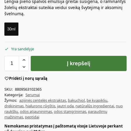
Lengva pieno spalvos emulsija greitai susigeria, o raminantys
žolelių ekstraktai suteikia veidui sveiką švytėjimą ir aksominį
švelnumą.
30ml
Yra sandėlyje
Į krepšelį
Pridėti į norų sąrašą
SKU:
8809563102365
Kategorija:
Serumai
Žymos:
azijinės centelės ekstraktas
,
bakuchiol
,
be kvapiklių
,
drėkinimas
,
hialurono rūgštis
,
jautri oda
,
natūralūs ingredientai
,
nuo
raukšlių
,
odos atjauninimas
,
odos stangrinimas
,
paraudimų
mažinimas
,
peptidai
Nemokamas pristatymas į paštomatą visoje Lietuvoje perkant