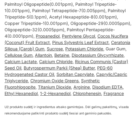
Palmitoyl Oligopeptide(0.001ppm), Palmitoyl Tripeptide-
1(0.001ppm), Palmitoyl Tetrapeptide-7(0.005ppm), Palmitoyl
Tripeptide-5(0.1ppm), Acetyl Hexapeptide-8(0.001ppm),
Copper Tripeptide-1(0.001ppm), Oligopeptide-29(0.0005ppm),
Oligopeptide-32(0.0005ppm), Palmitoyl Pentapeptide-
4(0.0001ppm),
Propanediol
,
Pentylene Glycol
,
Cocos Nucifera
(Coconut) Fruit Extract
,
Pinus Sylvestris Leaf Extract
,
Ceratonia
Siliqua (Carob) Gum
,
Sucrose
,
Potassium Chloride
, Guar Gum,
Cellulose Gum
,
Allantoin
,
Betaine
,
Dipotassium Glycyrrhizate
,
Calcium Lactate
,
Calcium Chloride
,
Ricinus Communis (Castor)
Seed Oil
,
Butyrospermum Parkii (Shea) Butter
,
PEG-60
Hydrogenated Castor Oil
,
Sorbitan Caprylate
,
Caprylic/Capric
Triglyceride
,
Chromium Oxide Greens
,
Synthetic
Fluorphlogopite
,
Titanium Dioxide
,
Arginine
,
Disodium EDTA
,
Ethyl Hexanediol
,
1-2-Hexanediol
,
Chlorphenesin
,
Fragrance
Už produkto sudėtį ir ingredientus atsako gamintojas. Dėl galimų pakeitimų, visada
rekomenduojame patikrinti produkto sudėtį tiesiai ant gaminio pakuotės.