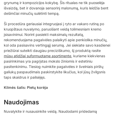
grynumą ir kompozicijos kokybę. Šis ritualas ne tik puoselėja
išvaizdą, bet ir dovanoja sensorinį malonumą, kuris leidžia bent
dešimčiai minučių sulėtinti tempą.
Ši procedūra geriausiai integruojasi į ryto ar vakaro rutiną po
kruopštaus nuvalymo, paruošiant veidą tolimesniam kremo
įsisavinimui. Norint pasiekti maksimalų rezultatą,
rekomenduojama pagalvėles palaikyti apie penkiolika minučių,
kol oda pasisavins vertingąjį serumą. Jei siekiate savo kasdienei
priežiūrai suteikti daugiau preciziškumo, šį produktą rasite
mūsų atidžiai suformuotame asortimente
, kuriame kiekvienas
pasirinkimas yra pagrįstas mokslo žiniomis ir estetiniu
pasitenkinimu. Tiesiog nuimkite pagalvėles ir švelniais pirštų
galiukų paspaudimais paskirstykite likučius, kol jūsų žvilgsnis
taps skaidrus ir pailsėjęs.
Kilmės šalis: Pietų korėja
Naudojimas
Nuvalykite ir nusausinkite veidą. Naudodami pridedamą