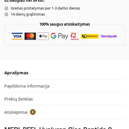
už daugiau nei 39 Eur.
Greitas pristatymas per 1-3 darbo dienas
14 dienų grąžinimas
100% saugus atsiskaitymas
Aprašymas
Papildoma informacija
Prekių ženklas
Atsiliepimai
0