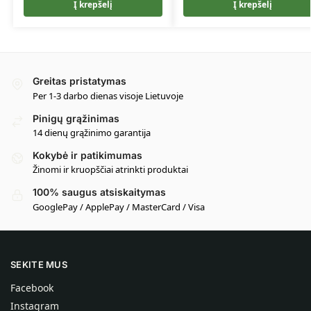
Į krepšelį
Į krepšelį
Greitas pristatymas
Per 1-3 darbo dienas visoje Lietuvoje
Pinigų grąžinimas
14 dienų grąžinimo garantija
Kokybė ir patikimumas
Žinomi ir kruopščiai atrinkti produktai
100% saugus atsiskaitymas
GooglePay / ApplePay / MasterCard / Visa
SEKITE MUS
Facebook
Instagram