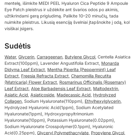
mentelę, išimkite MEDI PEEL Hyaluron Cica Peptide 9 Ampoule
Eye Patch pleistrus ir uždėkite ant švarios odos po akimis,
užtikrindami gerą prigludimą. Palikite 10–20 minučių, tada
nuimkite pleistrus. Likusią esenciją švelniai įtapšnokite į odą, kol
visiškai įsigers.
Sudėtis
Water
,
Glycerin
,
Carrageenan
,
Butylene Glycol
, Centella Asiatica
Extract(100ppm), Lavender Angustifolia Extract,
Monarda
Didyma Leaf Extract
,
Mentha Piperita (Peppermint) Leaf
Extract
,
Freesia Refracta Extract
,
Chamomilla Recutita
(Matricaria) Flower Extract
,
Rosmarinus Officinalis (Rosemary)
Leaf Extract
,
Aloe Barbadensis Leaf Extract
,
Maltodextrin
,
Asiatic Acid
,
Asiaticoside
,
Madecassic Acid
,
Hydrolyzed
Collagen
, Sodium Hyaluronate(110ppm),
Ethylhexylglycerin
,
Hydrolyzed Hyaluronic Acid(1ppm), Sodium Acetylated
Hyaluronate(1ppm), Hydroxypropyltrimonium
Hyaluronate(10ppm), Potassium Hyaluronate(0.02ppm),
Sodium Hyaluronate Crosspolymer(0.1ppm), Hyaluronic
Acid(0.25ppm),
Glyceryl Polymethacrylate
,
Propylene Glycol
,