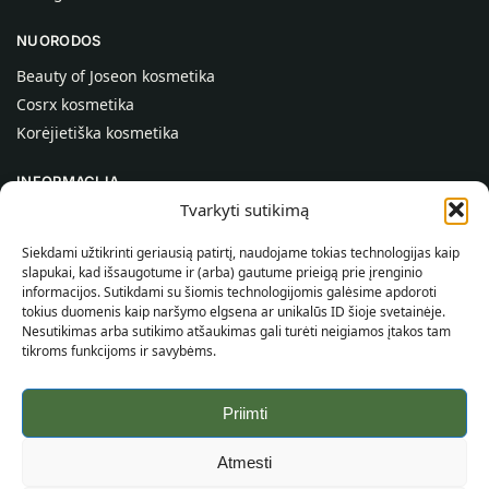
NUORODOS
Beauty of Joseon kosmetika
Cosrx kosmetika
Korėjietiška kosmetika
INFORMACIJA
Tvarkyti sutikimą
Apie mus
Kontaktai
Siekdami užtikrinti geriausią patirtį, naudojame tokias technologijas kaip
slapukai, kad išsaugotume ir (arba) gautume prieigą prie įrenginio
Pagalba
informacijos. Sutikdami su šiomis technologijomis galėsime apdoroti
tokius duomenis kaip naršymo elgsena ar unikalūs ID šioje svetainėje.
INFORMACIJA PIRKĖJUI
Nesutikimas arba sutikimo atšaukimas gali turėti neigiamos įtakos tam
tikroms funkcijoms ir savybėms.
Pristatymo sąlygos
Taisyklės ir sąlygos
Priimti
Privatumo politika
Svetainės žemėlapis
Atmesti