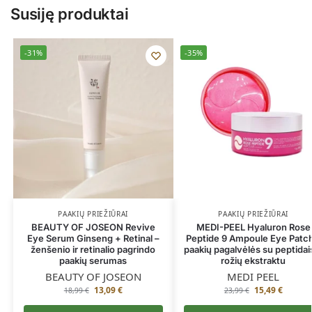
Susiję produktai
-31%
-35%
PAAKIŲ PRIEŽIŪRAI
PAAKIŲ PRIEŽIŪRAI
BEAUTY OF JOSEON Revive
MEDI-PEEL Hyaluron Rose
Eye Serum Ginseng + Retinal –
Peptide 9 Ampoule Eye Patch
ženšenio ir retinalio pagrindo
paakių pagalvėlės su peptidais
paakių serumas
rožių ekstraktu
BEAUTY OF JOSEON
MEDI PEEL
13,09
€
15,49
€
18,99
€
23,99
€