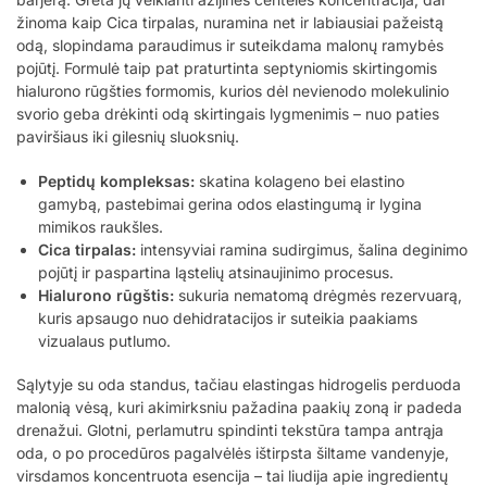
žinoma kaip Cica tirpalas, nuramina net ir labiausiai pažeistą
odą, slopindama paraudimus ir suteikdama malonų ramybės
pojūtį. Formulė taip pat praturtinta septyniomis skirtingomis
hialurono rūgšties formomis, kurios dėl nevienodo molekulinio
svorio geba drėkinti odą skirtingais lygmenimis – nuo paties
paviršiaus iki gilesnių sluoksnių.
Peptidų kompleksas:
skatina kolageno bei elastino
gamybą, pastebimai gerina odos elastingumą ir lygina
mimikos raukšles.
Cica tirpalas:
intensyviai ramina sudirgimus, šalina deginimo
pojūtį ir paspartina ląstelių atsinaujinimo procesus.
Hialurono rūgštis:
sukuria nematomą drėgmės rezervuarą,
kuris apsaugo nuo dehidratacijos ir suteikia paakiams
vizualaus putlumo.
Sąlytyje su oda standus, tačiau elastingas hidrogelis perduoda
malonią vėsą, kuri akimirksniu pažadina paakių zoną ir padeda
drenažui. Glotni, perlamutru spindinti tekstūra tampa antrąja
oda, o po procedūros pagalvėlės ištirpsta šiltame vandenyje,
virsdamos koncentruota esencija – tai liudija apie ingredientų