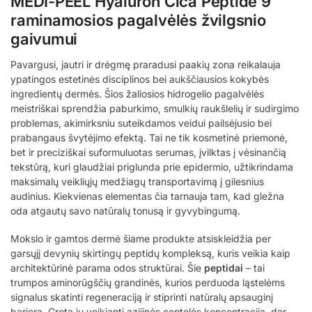
MEDI-PEEL Hyaluron Cica Peptide 9
raminamosios pagalvėlės žvilgsnio
gaivumui
Pavargusi, jautri ir drėgmę praradusi paakių zona reikalauja
ypatingos estetinės disciplinos bei aukščiausios kokybės
ingredientų dermės. Šios žaliosios hidrogelio pagalvėlės
meistriškai sprendžia paburkimo, smulkių raukšlelių ir sudirgimo
problemas, akimirksniu suteikdamos veidui pailsėjusio bei
prabangaus švytėjimo efektą. Tai ne tik kosmetinė priemonė,
bet ir preciziškai suformuluotas serumas, įvilktas į vėsinančią
tekstūrą, kuri glaudžiai priglunda prie epidermio, užtikrindama
maksimalų veikliųjų medžiagų transportavimą į gilesnius
audinius. Kiekvienas elementas čia tarnauja tam, kad gležna
oda atgautų savo natūralų tonusą ir gyvybingumą.
Mokslo ir gamtos dermė šiame produkte atsiskleidžia per
garsųjį devynių skirtingų peptidų kompleksą, kuris veikia kaip
architektūrinė parama odos struktūrai. Šie
peptidai
– tai
trumpos aminorūgščių grandinės, kurios perduoda ląstelėms
signalus skatinti regeneraciją ir stiprinti natūralų apsauginį
barjerą. Greta jų veikianti azijinės centelės koncentracija, dar