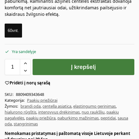
paburkimą. Raminantis azijinės centelės ekstraktas dovanoja
komfortą net jautriausiai odai, užtikrindamas pailsėjusio ir
skaidraus žvilgsnio efektą.
60vnt.
Yra sandėlyje
Į krepšelį
Pridėti į norų sąrašą
SKU:
8809409343648
Kategorija:
Paakių priežiūrai
Žymos:
brandi oda
,
centella asiatica
,
elastingumo gerinimas
,
hialurono rūgštis
,
intensyvus drėkinimas
,
nuo raukšlių
,
paakių
pagalvėlės
,
paakių priežiūra
,
paburkimo mažinimas
,
peptidai
,
sausa
oda
,
stangrinimas
Nemokamas pristatymas į paštomatą visoje Lietuvoje perkant