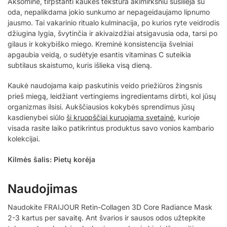
Aksominė, tirpstanti kaukės tekstūra akimirksniu susilieja su
oda, nepalikdama jokio sunkumo ar nepageidaujamo lipnumo
jausmo. Tai vakarinio ritualo kulminacija, po kurios ryte veidrodis
džiugina lygia, švytinčia ir akivaizdžiai atsigavusia oda, tarsi po
gilaus ir kokybiško miego. Kreminė konsistencija švelniai
apgaubia veidą, o sudėtyje esantis vitaminas C suteikia
subtilaus skaistumo, kuris išlieka visą dieną.
Kaukė naudojama kaip paskutinis veido priežiūros žingsnis
prieš miegą, leidžiant vertingiems ingredientams dirbti, kol jūsų
organizmas ilsisi. Aukščiausios kokybės sprendimus jūsų
kasdienybei siūlo
ši kruopščiai kuruojama svetainė
, kurioje
visada rasite laiko patikrintus produktus savo vonios kambario
kolekcijai.
Kilmės šalis: Pietų korėja
Naudojimas
Naudokite FRAIJOUR Retin-Collagen 3D Core Radiance Mask
2-3 kartus per savaitę. Ant švarios ir sausos odos užtepkite