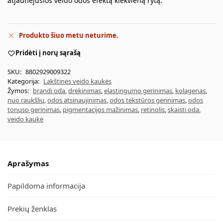
atjaunėjusios veido odos efektą kiekvieną rytą.
Produkto šiuo metu neturime.
Pridėti į norų sąrašą
SKU:
8802929009322
Kategorija:
Lakštinės veido kaukės
Žymos:
brandi oda
,
drėkinimas
,
elastingumo gerinimas
,
kolagenas
,
nuo raukšlių
,
odos atsinaujinimas
,
odos tekstūros gerinimas
,
odos
tonuso gerinimas
,
pigmentacijos mažinimas
,
retinolis
,
skaisti oda
,
veido kaukė
Aprašymas
Papildoma informacija
Prekių ženklas