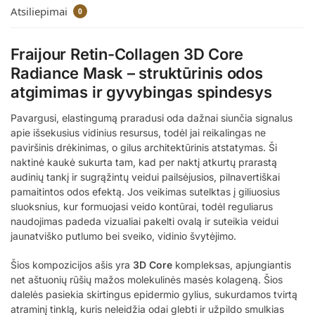
Atsiliepimai
0
Fraijour Retin-Collagen 3D Core
Radiance Mask – struktūrinis odos
atgimimas ir gyvybingas spindesys
Pavargusi, elastingumą praradusi oda dažnai siunčia signalus
apie išsekusius vidinius resursus, todėl jai reikalingas ne
paviršinis drėkinimas, o gilus architektūrinis atstatymas. Ši
naktinė kaukė sukurta tam, kad per naktį atkurtų prarastą
audinių tankį ir sugrąžintų veidui pailsėjusios, pilnavertiškai
pamaitintos odos efektą. Jos veikimas sutelktas į giliuosius
sluoksnius, kur formuojasi veido kontūrai, todėl reguliarus
naudojimas padeda vizualiai pakelti ovalą ir suteikia veidui
jaunatviško putlumo bei sveiko, vidinio švytėjimo.
Šios kompozicijos ašis yra
3D Core
kompleksas, apjungiantis
net aštuonių rūšių mažos molekulinės masės kolageną. Šios
dalelės pasiekia skirtingus epidermio gylius, sukurdamos tvirtą
atraminį tinklą, kuris neleidžia odai glebti ir užpildo smulkias