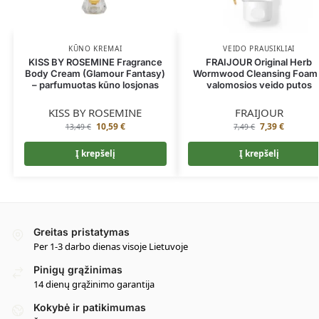
KŪNO KREMAI
VEIDO PRAUSIKLIAI
KISS BY ROSEMINE Fragrance
FRAIJOUR Original Herb
Body Cream (Glamour Fantasy)
Wormwood Cleansing Foam
– parfumuotas kūno losjonas
valomosios veido putos
KISS BY ROSEMINE
FRAIJOUR
10,59
€
7,39
€
13,49
€
7,49
€
Į krepšelį
Į krepšelį
Greitas pristatymas
Per 1-3 darbo dienas visoje Lietuvoje
Pinigų grąžinimas
14 dienų grąžinimo garantija
Kokybė ir patikimumas