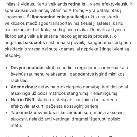
linijas iš vidaus. Kartu veikiantis
retinalis
– viena efektyviausių ir
sparčiausiai veikiančių vitamino A formų – yra patalpintas į
liposomas. Ši
liposominė enkapsuliacija
užtikrina stabilų
veikliosios medžiagos transportavimą tiesiai į ląsteles, kartu
minimizuojant bet kokią sudirginimo riziką. Retinalis aktyvina
fibroblastų veiklą ir skatina neokolagenezės procesus, o
augalinis
bakučiolis
sustiprina šį poveikį, saugodamas odą nuo
oksidacinio streso bei suteikdamas jai nepriekaištingai vientisą
atspalvį.
Devyni peptidai:
skatina audinių regeneraciją ir veikia kaip
švelnūs raumenų relaksantai, padedantys lyginti mimikos
raukšles.
Adenozinas:
aktyvina prokolageno gamybą, kuri tiesiogiai
atsakinga už odos matricos stangrumą ir elastingumą.
Natrio DNR:
skatina ląstelių atsinaujinimą bei padeda
efektyviai atkurti pažeistą apsauginį barjerą.
Taukmedžio sviestas ir keramidai:
suformuoja aksominį
sluoksnį, neleidžiantį vertingai drėgmei išgaruoti poilsio
metu.