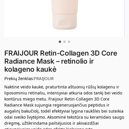
FRAIJOUR Retin-Collagen 3D Core
Radiance Mask – retinolio ir
kolageno kaukė
Prekių ženklas:
FRAIJOUR
Naktinė veido kaukė, praturtinta aštuonių rūšių kolagenu ir
liposominiu retinaliu, intensyviai atkuria odos tankį bei veido
kontūrus miego metu. Fraijour Retin-Collagen 3D Core
Radiance Mask sujungia regeneruojančius peptidus ir
augalinį bakučiolį, todėl efektyviai lygina raukšles bei suteikia
odai sveiko švytėjimo. Aksominė tekstūra su keramidais saugo
drėgmę, užtikrindama pailsėjusios ir akivaizdžiai