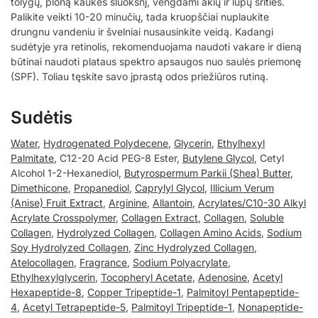
tolygų, ploną kaukės sluoksnį, vengdami akių ir lūpų srities.
Palikite veikti 10-20 minučių, tada kruopščiai nuplaukite
drungnu vandeniu ir švelniai nusausinkite veidą. Kadangi
sudėtyje yra retinolis, rekomenduojama naudoti vakare ir dieną
būtinai naudoti plataus spektro apsaugos nuo saulės priemonę
(SPF). Toliau tęskite savo įprastą odos priežiūros rutiną.
Sudėtis
Water
,
Hydrogenated Polydecene
,
Glycerin
,
Ethylhexyl
Palmitate
, C12-20 Acid PEG-8 Ester,
Butylene Glycol
, Cetyl
Alcohol 1-2-Hexanediol,
Butyrospermum Parkii (Shea) Butter
,
Dimethicone
,
Propanediol
,
Caprylyl Glycol
,
Illicium Verum
(Anise) Fruit Extract
,
Arginine
,
Allantoin
,
Acrylates/C10-30 Alkyl
Acrylate Crosspolymer
,
Collagen Extract
,
Collagen
,
Soluble
Collagen
,
Hydrolyzed Collagen
,
Collagen Amino Acids
,
Sodium
Soy Hydrolyzed Collagen
,
Zinc Hydrolyzed Collagen
,
Atelocollagen
,
Fragrance
,
Sodium Polyacrylate
,
Ethylhexylglycerin
,
Tocopheryl Acetate
,
Adenosine
,
Acetyl
Hexapeptide-8
,
Copper Tripeptide-1
,
Palmitoyl Pentapeptide-
4
,
Acetyl Tetrapeptide-5
,
Palmitoyl Tripeptide-1
,
Nonapeptide-