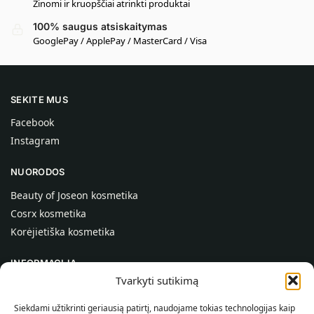
Žinomi ir kruopščiai atrinkti produktai
100% saugus atsiskaitymas
GooglePay / ApplePay / MasterCard / Visa
SEKITE MUS
Facebook
Instagram
NUORODOS
Beauty of Joseon kosmetika
Cosrx kosmetika
Korėjietiška kosmetika
INFORMACIJA
Tvarkyti sutikimą
Apie mus
Kontaktai
Siekdami užtikrinti geriausią patirtį, naudojame tokias technologijas kaip