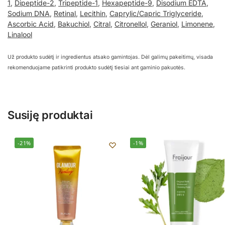
1
,
Dipeptide-2
,
Tripeptide-1
,
Hexapeptide-9
,
Disodium EDTA
,
Sodium DNA
,
Retinal
,
Lecithin
,
Caprylic/Capric Triglyceride
,
Ascorbic Acid
,
Bakuchiol
,
Citral
,
Citronellol
,
Geraniol
,
Limonene
,
Linalool
Už produkto sudėtį ir ingredientus atsako gamintojas. Dėl galimų pakeitimų, visada
rekomenduojame patikrinti produkto sudėtį tiesiai ant gaminio pakuotės.
Susiję produktai
-21%
-1%