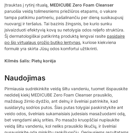
Įtrauktas į rytinį ritualą,
MEDICUBE Zero Foam Cleanser
paruošia veidą tolimesniems priežiūros etapams, o vakare
tampa patikimu partneriu, pašalinančiu per dieną susikaupusį
nuovargį ir teršalus. Tai bazinis žingsnis, be kurio sunku
įsivaizduoti efektyvią kovą su netolygia odos reljefo struktūra.
Šį dermatologiškai patikrintą produktą lengvai rasite
pasidairę
po šio virtualaus grožio butiko lentynas
, kuriose kiekviena
formulė yra skirta Jūsų odos komfortui užtikrinti.
Kilmės šalis: Pietų korėja
Naudojimas
Pirmiausia sudrėkinkite veidą šiltu vandeniu, tuomet išspauskite
nedidelį kiekį MEDICUBE Zero Foam Cleanser prausiklio,
maždaug žirnio dydžio, ant delnų ir švelniai patrinkite, kad
susidarytų sodrios putos. Šias putas tolygiai paskirstykite ant
veido odos, švelniais sukamaisiais judesiais masažuodami odą,
bet vengdami akių srities. Po masažo kruopščiai nuplaukite
veidą šiltu vandeniu, kol neliks prausiklio likučių, ir švelniai
nusausinkite odą minkštu rankšluosčiu. Geriausiems rezultatams