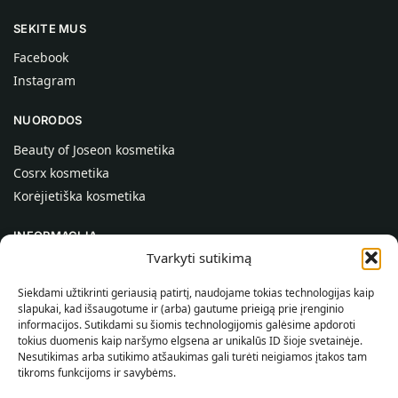
SEKITE MUS
Facebook
Instagram
NUORODOS
Beauty of Joseon kosmetika
Cosrx kosmetika
Korėjietiška kosmetika
INFORMACIJA
Tvarkyti sutikimą
Apie mus
Kontaktai
Siekdami užtikrinti geriausią patirtį, naudojame tokias technologijas kaip
slapukai, kad išsaugotume ir (arba) gautume prieigą prie įrenginio
Pagalba
informacijos. Sutikdami su šiomis technologijomis galėsime apdoroti
tokius duomenis kaip naršymo elgsena ar unikalūs ID šioje svetainėje.
INFORMACIJA PIRKĖJUI
Nesutikimas arba sutikimo atšaukimas gali turėti neigiamos įtakos tam
tikroms funkcijoms ir savybėms.
Pristatymo sąlygos