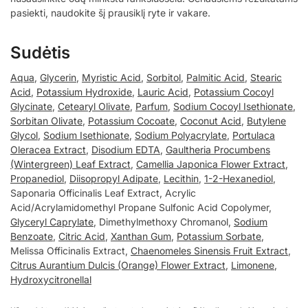
pasiekti, naudokite šį prausiklį ryte ir vakare.
Sudėtis
Aqua
,
Glycerin
,
Myristic Acid
,
Sorbitol
,
Palmitic Acid
,
Stearic
Acid
,
Potassium Hydroxide
,
Lauric Acid
,
Potassium Cocoyl
Glycinate
,
Cetearyl Olivate
,
Parfum
,
Sodium Cocoyl Isethionate
,
Sorbitan Olivate
,
Potassium Cocoate
,
Coconut Acid
,
Butylene
Glycol
,
Sodium Isethionate
,
Sodium Polyacrylate
,
Portulaca
Oleracea Extract
,
Disodium EDTA
,
Gaultheria Procumbens
(Wintergreen) Leaf Extract
,
Camellia Japonica Flower Extract
,
Propanediol
,
Diisopropyl Adipate
,
Lecithin
,
1-2-Hexanediol
,
Saponaria Officinalis Leaf Extract, Acrylic
Acid/Acrylamidomethyl Propane Sulfonic Acid Copolymer,
Glyceryl Caprylate
, Dimethylmethoxy Chromanol,
Sodium
Benzoate
,
Citric Acid
,
Xanthan Gum
,
Potassium Sorbate
,
Melissa Officinalis Extract,
Chaenomeles Sinensis Fruit Extract
,
Citrus Aurantium Dulcis (Orange) Flower Extract
,
Limonene
,
Hydroxycitronellal