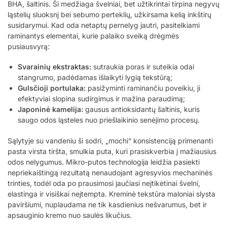
BHA, šaltinis. Ši medžiaga švelniai, bet užtikrintai tirpina negyvų
ląstelių sluoksnį bei sebumo perteklių, užkirsama kelią inkštirų
susidarymui. Kad oda netaptų pernelyg jautri, pasitelkiami
raminantys elementai, kurie palaiko sveiką drėgmės
pusiausvyrą:
Svarainių ekstraktas:
sutraukia poras ir suteikia odai
stangrumo, padėdamas išlaikyti lygią tekstūrą;
Gulsčioji portulaka:
pasižyminti raminančiu poveikiu, ji
efektyviai slopina sudirgimus ir mažina paraudimą;
Japoninė kamelija:
gausus antioksidantų šaltinis, kuris
saugo odos ląsteles nuo priešlaikinio senėjimo procesų.
Sąlytyje su vandeniu ši sodri, „mochi“ konsistenciją primenanti
pasta virsta tiršta, smulkia puta, kuri prasiskverbia į mažiausius
odos nelygumus. Mikro-putos technologija leidžia pasiekti
nepriekaištingą rezultatą nenaudojant agresyvios mechaninės
trinties, todėl oda po prausimosi jaučiasi neįtikėtinai švelni,
elastinga ir visiškai neįtempta. Kreminė tekstūra maloniai slysta
paviršiumi, nuplaudama ne tik kasdienius nešvarumus, bet ir
apsauginio kremo nuo saulės likučius.