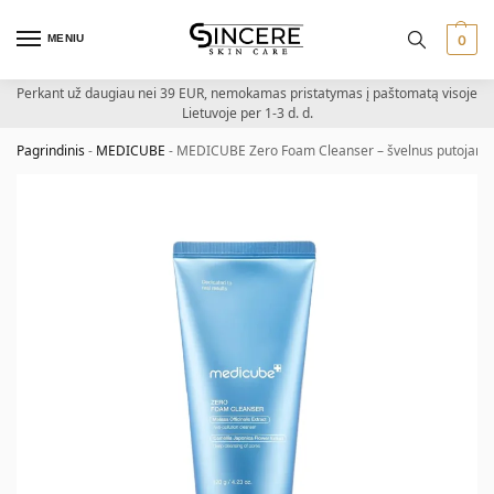
MENIU
0
Perkant už daugiau nei 39 EUR, nemokamas pristatymas į paštomatą visoje
Lietuvoje per 1-3 d. d.
Pagrindinis
-
MEDICUBE
-
MEDICUBE Zero Foam Cleanser – švelnus putojantis 