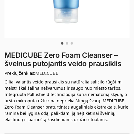
MEDICUBE Zero Foam Cleanser –
švelnus putojantis veido prausiklis
Prekių ženklas:
MEDICUBE
Giliai valantis veido prausiklis su natūralia salicilo rūgštimi
meistriškai šalina nešvarumus ir saugo nuo miesto taršos.
Integruota Pollushield technologija kuria nematomą skydą, o
tiršta mikroputa užtikrina nepriekaištingą švarą. MEDICUBE
Zero Foam Cleanser praturtintas augaliniais ekstraktais, kurie
ramina bei lygina odą, palikdami ją neįtikėtinai švelnią,
elastingą ir paruoštą kasdieniams grožio ritualams.