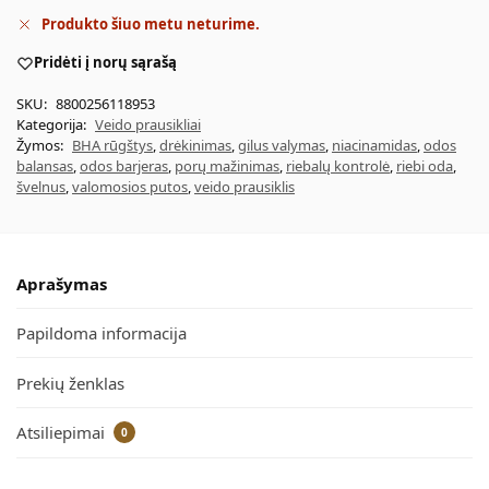
Produkto šiuo metu neturime.
Pridėti į norų sąrašą
SKU:
8800256118953
Kategorija:
Veido prausikliai
Žymos:
BHA rūgštys
,
drėkinimas
,
gilus valymas
,
niacinamidas
,
odos
balansas
,
odos barjeras
,
porų mažinimas
,
riebalų kontrolė
,
riebi oda
,
švelnus
,
valomosios putos
,
veido prausiklis
Aprašymas
Papildoma informacija
Prekių ženklas
Atsiliepimai
0