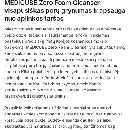
MEDICUBE Zero Foam Cleanser –
visapusiškas porų grynumas ir apsauga
nuo aplinkos taršos
Miesto ritmas ir nematoma oro tarša kasdien palieka pėdsaką
veido odoje, tačiau šis iššūkis tampa lengvai įveikiamas
pasitelkus precizišką Pietų Korėjos kosmetikos mokslo
pasiekimą.
MEDICUBE Zero Foam Cleanser
yra sukurtas tiems,
kurie siekia ne tik paviršutiniškos švaros, bet ir gilaus
detoksikacijos pojūčio. Ši priemonė meistriškai sprendžia
išsiplėtusių porų bei jų užsikimšimo problemas, užtikrindama,
kad oda išliktų gaivi net ir po intensyvios dienos urbanistinėje
aplinkoje. Integruota
Pollushield™
technologija veikia kaip
nematomas, tačiau itin tvirtas skydas, neleidžiantis
smulkiausioms dulkėms ir sunkiųjų metalų dalelėms
prasiskverbti į gilesnius audinius.
Prausiklio veiksmingumą užtikrina sumaniai subalansuoti
augalinės kilmės komponentai, kurie ne tik valo, bet ir aktyviai
koreguoja odos būklę. Sudėtyje esantis
gaulterijos lapų
ekstraktas
yra natūralus salicilo rūgšties, dar žinomos kaip