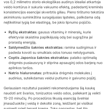
vos 0,2 milimetro storio ekologiškas audinys idealiai atkartoja
veido kontūrus ir sukuria vakuumo efektą, padedantį kreminės
konsistencijos esencijai skverbtis giliau. Pieno tirštumo tekstūra
akimirksniu suminkština suragėjusias ląsteles, palikdama odą
neįtikėtinai lygią bei elastingą, be jokio lipnumo pojūčio.
Ryžių ekstraktas:
gausus vitaminų ir mineralų, kurie
efektyviai skaistina papilkėjusią odą bei sugrąžina jai
prarastą energiją.
Saldymedžio šaknies ekstraktas:
ramina sudirgimus ir
padeda kovoti su smulkiais odos tonuso netolygumais.
Coptis Japonica šaknies ekstraktas:
palaiko optimalią
drėgmės pusiausvyrą ir stiprina apsauginį odos barjerą nuo
aplinkos taršos.
Natrio hialuronatas:
pritraukia drėgmės molekules į
audinius, suteikdamas veidui putlumo ir gaivumo pojūtį.
Geriausiam rezultatui pasiekti rekomenduojama šią kaukę
naudoti ant švarios, tonizuotos veido odos, paliekant ją veikti
15–20 minučių. Po procedūros likusią esenciją švelniai
įmasažuokite į veidą ir dekoltė zoną, leidžiant jai visiškai
susigerti prieš tepant kremą. Toks paprastas, bet itin