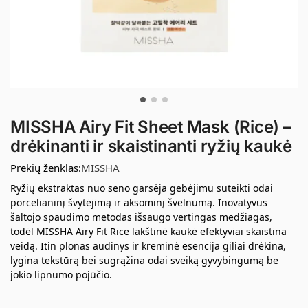
MISSHA Airy Fit Sheet Mask (Rice) –
drėkinanti ir skaistinanti ryžių kaukė
Prekių ženklas:
MISSHA
Ryžių ekstraktas nuo seno garsėja gebėjimu suteikti odai
porcelianinį švytėjimą ir aksominį švelnumą. Inovatyvus
šaltojo spaudimo metodas išsaugo vertingas medžiagas,
todėl MISSHA Airy Fit Rice lakštinė kaukė efektyviai skaistina
veidą. Itin plonas audinys ir kreminė esencija giliai drėkina,
lygina tekstūrą bei sugrąžina odai sveiką gyvybingumą be
jokio lipnumo pojūčio.