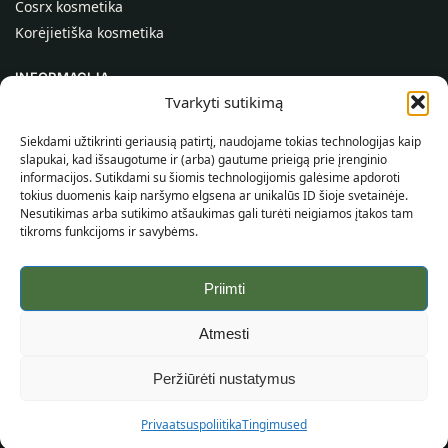
Cosrx kosmetika
Korėjietiška kosmetika
INFORMACIJA
Tvarkyti sutikimą
Apie mus
Kontaktai
Siekdami užtikrinti geriausią patirtį, naudojame tokias technologijas kaip
slapukai, kad išsaugotume ir (arba) gautume prieigą prie įrenginio
Pagalba
informacijos. Sutikdami su šiomis technologijomis galėsime apdoroti
tokius duomenis kaip naršymo elgsena ar unikalūs ID šioje svetainėje.
INFORMACIJA PIRKĖJUI
Nesutikimas arba sutikimo atšaukimas gali turėti neigiamos įtakos tam
tikroms funkcijoms ir savybėms.
Pristatymo sąlygos
Taisyklės ir sąlygos
Priimti
Privatumo politika
Svetainės žemėlapis
Atmesti
©
2026
SincereSkin.lt
Visos teisės saugomos.
Peržiūrėti nustatymus
Privaatsuspoliitika
Tingimused