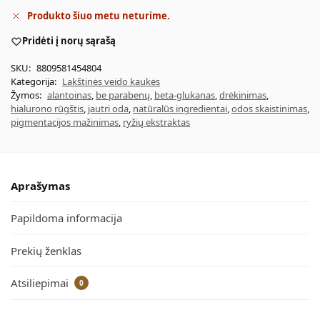
Produkto šiuo metu neturime.
Pridėti į norų sąrašą
SKU:
8809581454804
Kategorija:
Lakštinės veido kaukės
Žymos:
alantoinas
,
be parabenų
,
beta-glukanas
,
drėkinimas
,
hialurono rūgštis
,
jautri oda
,
natūralūs ingredientai
,
odos skaistinimas
,
pigmentacijos mažinimas
,
ryžių ekstraktas
Aprašymas
Papildoma informacija
Prekių ženklas
Atsiliepimai
0