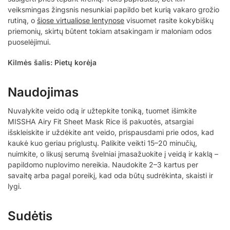
veiksmingas žingsnis nesunkiai papildo bet kurią vakaro grožio
rutiną, o
šiose virtualiose lentynose
visuomet rasite kokybiškų
priemonių, skirtų būtent tokiam atsakingam ir maloniam odos
puoselėjimui.
Kilmės šalis: Pietų korėja
Naudojimas
Nuvalykite veido odą ir užtepkite toniką, tuomet išimkite
MISSHA Airy Fit Sheet Mask Rice iš pakuotės, atsargiai
išskleiskite ir uždėkite ant veido, prispausdami prie odos, kad
kaukė kuo geriau priglustų. Palikite veikti 15–20 minučių,
nuimkite, o likusį serumą švelniai įmasažuokite į veidą ir kaklą –
papildomo nuplovimo nereikia. Naudokite 2–3 kartus per
savaitę arba pagal poreikį, kad oda būtų sudrėkinta, skaisti ir
lygi.
Sudėtis