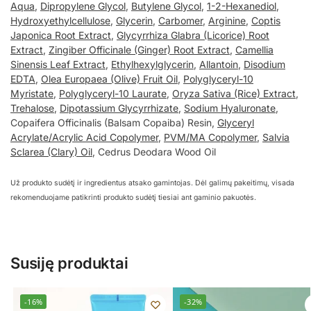
Aqua
,
Dipropylene Glycol
,
Butylene Glycol
,
1-2-Hexanediol
,
Hydroxyethylcellulose
,
Glycerin
,
Carbomer
,
Arginine
,
Coptis
Japonica Root Extract
,
Glycyrrhiza Glabra (Licorice) Root
Extract
,
Zingiber Officinale (Ginger) Root Extract
,
Camellia
Sinensis Leaf Extract
,
Ethylhexylglycerin
,
Allantoin
,
Disodium
EDTA
,
Olea Europaea (Olive) Fruit Oil
,
Polyglyceryl-10
Myristate
,
Polyglyceryl-10 Laurate
,
Oryza Sativa (Rice) Extract
,
Trehalose
,
Dipotassium Glycyrrhizate
,
Sodium Hyaluronate
,
Copaifera Officinalis (Balsam Copaiba) Resin,
Glyceryl
Acrylate/Acrylic Acid Copolymer
,
PVM/MA Copolymer
,
Salvia
Sclarea (Clary) Oil
, Cedrus Deodara Wood Oil
Už produkto sudėtį ir ingredientus atsako gamintojas. Dėl galimų pakeitimų, visada
rekomenduojame patikrinti produkto sudėtį tiesiai ant gaminio pakuotės.
Susiję produktai
-16%
-32%