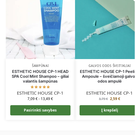
ŠAMPŪNAI
GALVOS ODOS ŠVEITIKLIAI
ESTHETIC HOUSE CP-1 HEAD
ESTHETIC HOUSE CP-1 Peeli
SPA Cool Mint Shampoo – giliai
Ampoule – šveičiamoji galv
valantis šampūnas
odos ampulė
ESTHETIC HOUSE CP-1
ESTHETIC HOUSE CP-1
7,09
€
-
13,49
€
2,59
€
3,79
€
Pasirinkti savybes
Į krepšelį