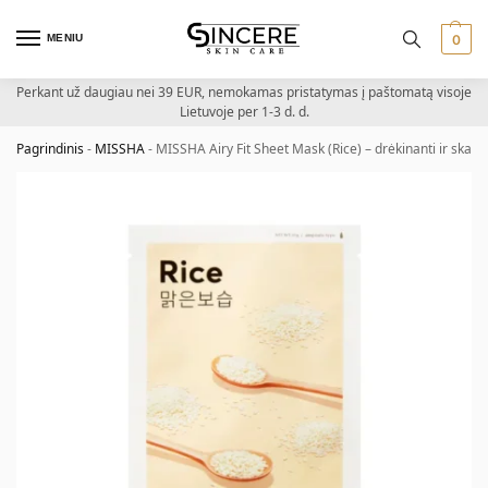
MENIU
0
Perkant už daugiau nei 39 EUR, nemokamas pristatymas į paštomatą visoje
Lietuvoje per 1-3 d. d.
Pagrindinis
-
MISSHA
-
MISSHA Airy Fit Sheet Mask (Rice) – drėkinanti ir skaist