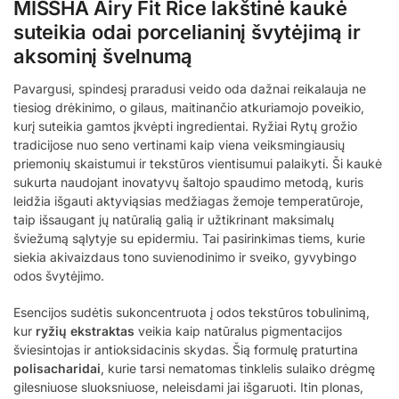
MISSHA Airy Fit Rice lakštinė kaukė
suteikia odai porcelianinį švytėjimą ir
aksominį švelnumą
Pavargusi, spindesį praradusi veido oda dažnai reikalauja ne
tiesiog drėkinimo, o gilaus, maitinančio atkuriamojo poveikio,
kurį suteikia gamtos įkvėpti ingredientai. Ryžiai Rytų grožio
tradicijose nuo seno vertinami kaip viena veiksmingiausių
priemonių skaistumui ir tekstūros vientisumui palaikyti. Ši kaukė
sukurta naudojant inovatyvų šaltojo spaudimo metodą, kuris
leidžia išgauti aktyviąsias medžiagas žemoje temperatūroje,
taip išsaugant jų natūralią galią ir užtikrinant maksimalų
šviežumą sąlytyje su epidermiu. Tai pasirinkimas tiems, kurie
siekia akivaizdaus tono suvienodinimo ir sveiko, gyvybingo
odos švytėjimo.
Esencijos sudėtis sukoncentruota į odos tekstūros tobulinimą,
kur
ryžių ekstraktas
veikia kaip natūralus pigmentacijos
šviesintojas ir antioksidacinis skydas. Šią formulę praturtina
polisacharidai
, kurie tarsi nematomas tinklelis sulaiko drėgmę
gilesniuose sluoksniuose, neleisdami jai išgaruoti. Itin plonas,