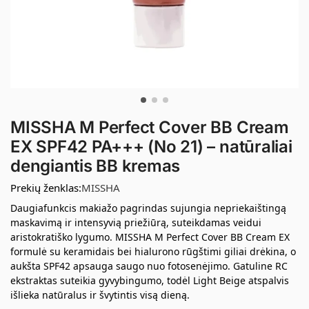
MISSHA M Perfect Cover BB Cream
EX SPF42 PA+++ (No 21) – natūraliai
dengiantis BB kremas
Prekių ženklas:
MISSHA
Daugiafunkcis makiažo pagrindas sujungia nepriekaištingą
maskavimą ir intensyvią priežiūrą, suteikdamas veidui
aristokratiško lygumo. MISSHA M Perfect Cover BB Cream EX
formulė su keramidais bei hialurono rūgštimi giliai drėkina, o
aukšta SPF42 apsauga saugo nuo fotosenėjimo. Gatuline RC
ekstraktas suteikia gyvybingumo, todėl Light Beige atspalvis
išlieka natūralus ir švytintis visą dieną.