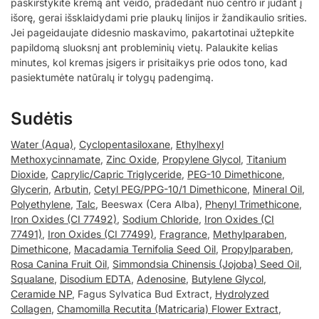
paskirstykite kremą ant veido, pradedant nuo centro ir judant į
išorę, gerai išsklaidydami prie plaukų linijos ir žandikaulio srities.
Jei pageidaujate didesnio maskavimo, pakartotinai užtepkite
papildomą sluoksnį ant probleminių vietų. Palaukite kelias
minutes, kol kremas įsigers ir prisitaikys prie odos tono, kad
pasiektumėte natūralų ir tolygų padengimą.
Sudėtis
Water (Aqua)
,
Cyclopentasiloxane
,
Ethylhexyl
Methoxycinnamate
,
Zinc Oxide
,
Propylene Glycol
,
Titanium
Dioxide
,
Caprylic/Capric Triglyceride
,
PEG-10 Dimethicone
,
Glycerin
,
Arbutin
,
Cetyl PEG/PPG-10/1 Dimethicone
,
Mineral Oil
,
Polyethylene
,
Talc
, Beeswax (Cera Alba),
Phenyl Trimethicone
,
Iron Oxides (CI 77492)
,
Sodium Chloride
,
Iron Oxides (CI
77491)
,
Iron Oxides (CI 77499)
,
Fragrance
,
Methylparaben
,
Dimethicone
,
Macadamia Ternifolia Seed Oil
,
Propylparaben
,
Rosa Canina Fruit Oil
,
Simmondsia Chinensis (Jojoba) Seed Oil
,
Squalane
,
Disodium EDTA
,
Adenosine
,
Butylene Glycol
,
Ceramide NP
, Fagus Sylvatica Bud Extract,
Hydrolyzed
Collagen
,
Chamomilla Recutita (Matricaria) Flower Extract
,