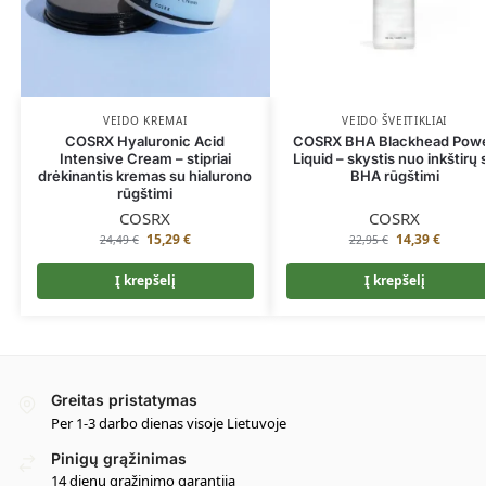
VEIDO KREMAI
VEIDO ŠVEITIKLIAI
COSRX Hyaluronic Acid
COSRX BHA Blackhead Pow
Intensive Cream – stipriai
Liquid – skystis nuo inkštirų 
drėkinantis kremas su hialurono
BHA rūgštimi
rūgštimi
COSRX
COSRX
15,29
€
14,39
€
24,49
€
22,95
€
Į krepšelį
Į krepšelį
Greitas pristatymas
Per 1-3 darbo dienas visoje Lietuvoje
Pinigų grąžinimas
14 dienų grąžinimo garantija