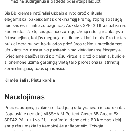
mažina sudirgimus ir padeda odai atsipalaiduoti.
Šis BB kremas natūraliai užbaigia ryto grožio ritualą,
elegantiškai pakeisdamas drėkinamąjį kremą, stiprią apsaugą
nuo saulės ir makiažo pagrindą. Aukštas SPF42 filtras užtikrina,
kad veidas išliktų saugus nuo žalingų UV spindulių ir ankstyvo
fotosenėjimo, kol jūs mėgaujatės dienos akimirkomis. Produktas
puikiai dera su bet kokiu odos priežiūros režimu, suteikdamas
užtikrintumo ir estetinio pasitenkinimo kiekviename žingsnyje.
Kviečiame pasižvalgyti po
mūsų virtualią grožio galeriją
, kurioje
ši priemonė užima garbingą vietą tarp profesionaliai atrinktų
sprendimų jūsų odos spindesiui.
Kilmės šalis: Pietų korėja
Naudojimas
Prieš naudojimą įsitikinkite, kad jūsų oda yra švari ir sudrėkinta.
Išspauskite nedidelį MISSHA M Perfect Cover BB Cream EX
SPF42 PA+++ (No 21) – natūraliai dengiantis BB kremas kiekį
ant pirštų, makiažo kempinėlės ar šepetėlio. Tolygiai