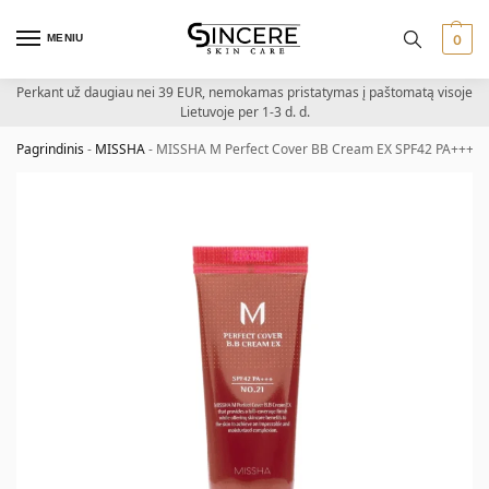
MENIU
0
Perkant už daugiau nei 39 EUR, nemokamas pristatymas į paštomatą visoje
Lietuvoje per 1-3 d. d.
Pagrindinis
-
MISSHA
-
MISSHA M Perfect Cover BB Cream EX SPF42 PA+++ (No 