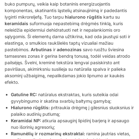
buko pumpurų, veikia kaip botaninis energizuojantis
komponentas, skatinantis ląstelių atsinaujinimą ir padedantis
lyginti mikroreljefą. Tuo tarpu
hialurono rūgštis
kartu su
keramidais
suformuoja nepastebimą drėgmės tinklą, kuris
neleidžia epidermiui dehidratuoti net ir nepalankiomis oro
sąlygomis. Ši elementų darna užtikrina, kad oda jaustųsi soti ir
elastinga, o smulkios raukšlelės taptų vizualiai mažiau
pastebimos.
Arbutinas
ir
adenozinas
savo ruožtu šviesina
tamsesnes zonas ir gerina bendrą tonusą, todėl veidas atrodo
pailsėjęs. Švelni, kreminė tekstūra lengvai pasiskirsto ant
paviršiaus, akimirksniu susilieja su natūralia spalva ir palieka
aksominį užbaigimą, nepalikdamas jokio lipnumo ar kaukės
efekto.
Gatuline RC:
natūralus ekstraktas, kuris suteikia odai
gyvybingumo ir skatina svarbių baltymų gamybą;
Hialurono rūgštis:
pritraukia drėgmę į gilesnius sluoksnius ir
palaiko audinių putlumą;
Keramidai NP:
atkuria apsauginį lipidinį barjerą ir apsaugo
nuo išorinių agresorių;
Ramunėlių ir rozmarinų ekstraktai:
ramina jautrias vietas,