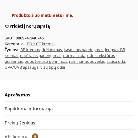
Produkto šiuo metu neturime.
Pridėti į norų sąrašą
SKU:
8809747940745
Kategorija:
BB ir CC kremai
Žymos:
BB kremas
,
drėkinimas
,
kasdienis naudojimas
,
lengvas BB
kremas
,
natūralus padengimas
,
normali oda
,
odos tekstūros
gerinimas
,
odos tonuso gerinimas
,
raminantis poveikis
,
sausa oda
,
UVA/UVB apsauga
,
visų tipų odai
Aprašymas
Papildoma informacija
Prekių ženklas
Atsiliepimai
0