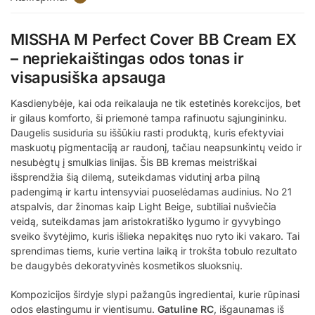
MISSHA M Perfect Cover BB Cream EX
– nepriekaištingas odos tonas ir
visapusiška apsauga
Kasdienybėje, kai oda reikalauja ne tik estetinės korekcijos, bet
ir gilaus komforto, ši priemonė tampa rafinuotu sąjungininku.
Daugelis susiduria su iššūkiu rasti produktą, kuris efektyviai
maskuotų pigmentaciją ar raudonį, tačiau neapsunkintų veido ir
nesubėgtų į smulkias linijas. Šis BB kremas meistriškai
išsprendžia šią dilemą, suteikdamas vidutinį arba pilną
padengimą ir kartu intensyviai puoselėdamas audinius. No 21
atspalvis, dar žinomas kaip Light Beige, subtiliai nušviečia
veidą, suteikdamas jam aristokratiško lygumo ir gyvybingo
sveiko švytėjimo, kuris išlieka nepakitęs nuo ryto iki vakaro. Tai
sprendimas tiems, kurie vertina laiką ir trokšta tobulo rezultato
be daugybės dekoratyvinės kosmetikos sluoksnių.
Kompozicijos širdyje slypi pažangūs ingredientai, kurie rūpinasi
odos elastingumu ir vientisumu.
Gatuline RC
, išgaunamas iš