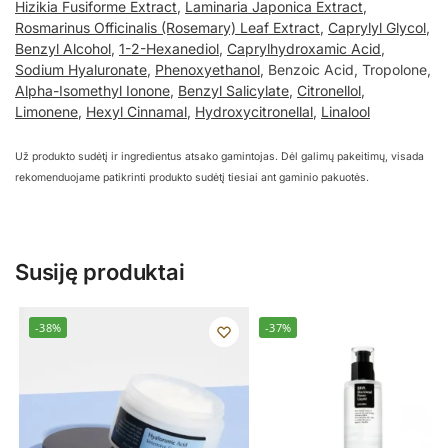
Hizikia Fusiforme Extract
,
Laminaria Japonica Extract
,
Rosmarinus Officinalis (Rosemary) Leaf Extract
,
Caprylyl Glycol
,
Benzyl Alcohol
,
1-2-Hexanediol
,
Caprylhydroxamic Acid
,
Sodium Hyaluronate
,
Phenoxyethanol
, Benzoic Acid, Tropolone,
Alpha-Isomethyl Ionone
,
Benzyl Salicylate
,
Citronellol
,
Limonene
,
Hexyl Cinnamal
,
Hydroxycitronellal
,
Linalool
Už produkto sudėtį ir ingredientus atsako gamintojas. Dėl galimų pakeitimų, visada
rekomenduojame patikrinti produkto sudėtį tiesiai ant gaminio pakuotės.
Susiję produktai
-38%
-37%