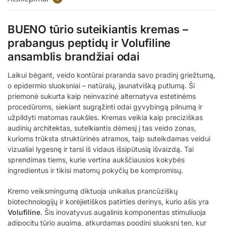
BUENO tūrio suteikiantis kremas –
prabangus peptidų ir Volufiline
ansamblis brandžiai odai
Laikui bėgant, veido kontūrai praranda savo pradinį griežtumą,
o epidermio sluoksniai – natūralų, jaunatvišką putlumą. Ši
priemonė sukurta kaip neinvazinė alternatyva estetinėms
procedūroms, siekiant sugrąžinti odai gyvybingą pilnumą ir
užpildyti matomas raukšles. Kremas veikia kaip preciziškas
audinių architektas, sutelkiantis dėmesį į tas veido zonas,
kurioms trūksta struktūrinės atramos, taip suteikdamas veidui
vizualiai lygesnę ir tarsi iš vidaus išsipūtusią išvaizdą. Tai
sprendimas tiems, kurie vertina aukščiausios kokybės
ingredientus ir tikisi matomų pokyčių be kompromisų.
Kremo veiksmingumą diktuoja unikalus prancūziškų
biotechnologijų ir korėjietiškos patirties derinys, kurio ašis yra
Volufiline
. Šis inovatyvus augalinis komponentas stimuliuoja
adipocitų tūrio augimą, atkurdamas poodinį sluoksnį ten, kur