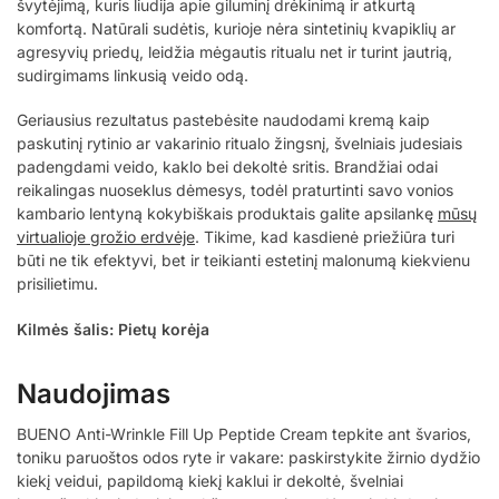
švytėjimą, kuris liudija apie giluminį drėkinimą ir atkurtą
komfortą. Natūrali sudėtis, kurioje nėra sintetinių kvapiklių ar
agresyvių priedų, leidžia mėgautis ritualu net ir turint jautrią,
sudirgimams linkusią veido odą.
Geriausius rezultatus pastebėsite naudodami kremą kaip
paskutinį rytinio ar vakarinio ritualo žingsnį, švelniais judesiais
padengdami veido, kaklo bei dekoltė sritis. Brandžiai odai
reikalingas nuoseklus dėmesys, todėl praturtinti savo vonios
kambario lentyną kokybiškais produktais galite apsilankę
mūsų
virtualioje grožio erdvėje
. Tikime, kad kasdienė priežiūra turi
būti ne tik efektyvi, bet ir teikianti estetinį malonumą kiekvienu
prisilietimu.
Kilmės šalis: Pietų korėja
Naudojimas
BUENO Anti-Wrinkle Fill Up Peptide Cream tepkite ant švarios,
toniku paruoštos odos ryte ir vakare: paskirstykite žirnio dydžio
kiekį veidui, papildomą kiekį kaklui ir dekoltė, švelniai