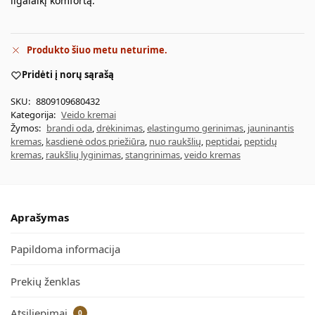
ilgalaikį komfortą.
Produkto šiuo metu neturime.
Pridėti į norų sąrašą
SKU:
8809109680432
Kategorija:
Veido kremai
Žymos:
brandi oda
,
drėkinimas
,
elastingumo gerinimas
,
jauninantis
kremas
,
kasdienė odos priežiūra
,
nuo raukšlių
,
peptidai
,
peptidų
kremas
,
raukšlių lyginimas
,
stangrinimas
,
veido kremas
Aprašymas
Papildoma informacija
Prekių ženklas
Atsiliepimai
0