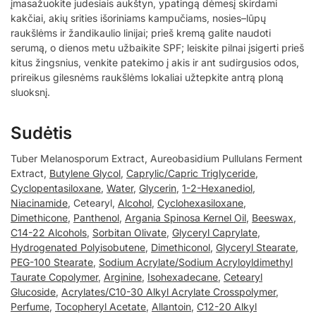
įmasažuokite judesiais aukštyn, ypatingą dėmesį skirdami
kakčiai, akių srities išoriniams kampučiams, nosies–lūpų
raukšlėms ir žandikaulio linijai; prieš kremą galite naudoti
serumą, o dienos metu užbaikite SPF; leiskite pilnai įsigerti prieš
kitus žingsnius, venkite patekimo į akis ir ant sudirgusios odos,
prireikus gilesnėms raukšlėms lokaliai užtepkite antrą ploną
sluoksnį.
Sudėtis
Tuber Melanosporum Extract, Aureobasidium Pullulans Ferment
Extract,
Butylene Glycol
,
Caprylic/Capric Triglyceride
,
Cyclopentasiloxane
,
Water
,
Glycerin
,
1-2-Hexanediol
,
Niacinamide
, Cetearyl,
Alcohol
,
Cyclohexasiloxane
,
Dimethicone
,
Panthenol
,
Argania Spinosa Kernel Oil
,
Beeswax
,
C14-22 Alcohols
,
Sorbitan Olivate
,
Glyceryl Caprylate
,
Hydrogenated Polyisobutene
,
Dimethiconol
,
Glyceryl Stearate
,
PEG-100 Stearate
,
Sodium Acrylate/Sodium Acryloyldimethyl
Taurate Copolymer
,
Arginine
,
Isohexadecane
,
Cetearyl
Glucoside
,
Acrylates/C10-30 Alkyl Acrylate Crosspolymer
,
Perfume
,
Tocopheryl Acetate
,
Allantoin
,
C12-20 Alkyl