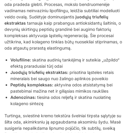
oda pradeda glebti. Procesas, mokslo bendruomenėje
vadinamas neinvaziniu lipofilingu, leidžia subtiliai modeliuoti
veido ovalą. Sudėtyje dominuojantis
juodųjų triufelių
ekstraktas
tarnauja kaip prabangus antioksidantų šaltinis, o
devynių skirtingų peptidų grandinė bei augimo faktorių
kompleksas aktyvuoja ląstelių regeneraciją. Šie procesai
užtikrina, kad kolageno tinklas būtų nuosekliai stiprinamas, o
oda atgautų prarastą elastingumą.
Volufiline:
skatina audinių tankėjimą ir suteikia „užpildo“
efektą praradusiai tūrį odai
Juodųjų triufelių ekstraktas:
prisotina ląsteles retais
mineralais bei saugo nuo žalingo aplinkos poveikio
Peptidų kompleksas:
aktyvina odos atsistatymą bei
pastebimai mažina net ir giliąsias mimikos raukšles
Adenozinas:
tiesina odos reljefą ir skatina nuolatinę
kolageno sintezę
Turtinga, sviestinė kremo tekstūra švelniai tirpsta sąlytyje su
šilta oda, akimirksniu ją apgaubdama aksominiu šydu. Masė
susigeria nepalikdama lipnumo pojūčio, tik subtilų, sveiką