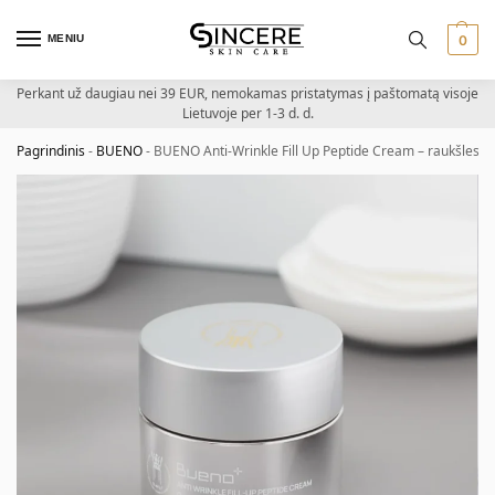
MENIU
0
Perkant už daugiau nei 39 EUR, nemokamas pristatymas į paštomatą visoje
Lietuvoje per 1-3 d. d.
Pagrindinis
-
BUENO
-
BUENO Anti-Wrinkle Fill Up Peptide Cream – raukšles už