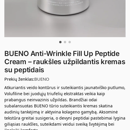
BUENO Anti-Wrinkle Fill Up Peptide
Cream – raukšles užpildantis kremas
su peptidais
Prekių ženklas:
BUENO
Atkuriantis veido kontūrus ir suteikiantis jaunatviško putlumo,
Volufiline bei juodųjų triufelių ekstraktas veikia kaip
prabangus neinvazinis užpildas. Brandžiai odai
subalansuotas BUENO tūrio suteikiantis kremas skatina
audinių tankėjimą ir aktyvina kolageno gamybą. Aksominė
tekstūra greitai susigeria, o devyni peptidai pastebimai lygina
giliąsias raukšles, suteikdami veidui sveiką švytėjimą bei