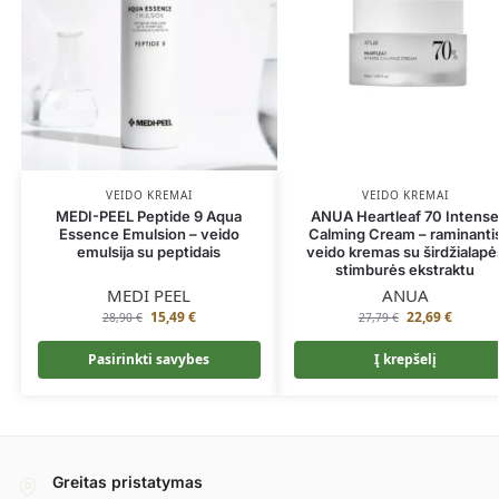
VEIDO KREMAI
VEIDO KREMAI
MEDI-PEEL Peptide 9 Aqua
ANUA Heartleaf 70 Intens
Essence Emulsion – veido
Calming Cream – raminanti
emulsija su peptidais
veido kremas su širdžialapė
stimburės ekstraktu
MEDI PEEL
ANUA
15,49
€
22,69
€
28,90
€
27,79
€
Pasirinkti savybes
Į krepšelį
Greitas pristatymas