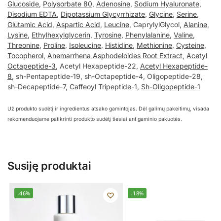
Glucoside
,
Polysorbate 80
,
Adenosine
,
Sodium Hyaluronate
,
Disodium EDTA
,
Dipotassium Glycyrrhizate
,
Glycine
,
Serine
,
Glutamic Acid
,
Aspartic Acid
,
Leucine
, CaprylylGlycol,
Alanine
,
Lysine
,
Ethylhexylglycerin
,
Tyrosine
,
Phenylalanine
,
Valine
,
Threonine
,
Proline
,
Isoleucine
,
Histidine
,
Methionine
,
Cysteine
,
Tocopherol
,
Anemarrhena Asphodeloides Root Extract
,
Acetyl
Octapeptide-3
, Acetyl Hexapeptide-22,
Acetyl Hexapeptide-
8
, sh-Pentapeptide-19, sh-Octapeptide-4, Oligopeptide-28,
sh-Decapeptide-7, Caffeoyl Tripeptide-1,
Sh-Oligopeptide-1
Už produkto sudėtį ir ingredientus atsako gamintojas. Dėl galimų pakeitimų, visada
rekomenduojame patikrinti produkto sudėtį tiesiai ant gaminio pakuotės.
Susiję produktai
-46%
-18%