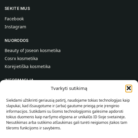
SEKITE MUS
Facebook
Instagram
NUORODOS
Beauty of Joseon kosmetika
Cosrx kosmetika
Korėjietiška kosmetika
INFORMACIJA
Tvarkyti sutikimą
Apie mus
Kontaktai
Siekdami užtikrinti geriausią patirtį, naudojame tokias technologijas kaip
slapukai, kad išsaugotume ir (arba) gautume prieigą prie įrenginio
Pagalba
informacijos. Sutikdami su šiomis technologijomis galėsime apdoroti
tokius duomenis kaip naršymo elgsena ar unikalūs ID šioje svetainėje.
INFORMACIJA PIRKĖJUI
Nesutikimas arba sutikimo atšaukimas gali turėti neigiamos įtakos tam
tikroms funkcijoms ir savybėms.
Pristatymo sąlygos