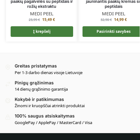
paakių pagalvėlės su peptidais ir
jauninantis paakių kremas s
rožių ekstraktu
peptidais
MEDI PEEL
MEDI PEEL
15,49
€
14,99
€
23,99
€
32,90
€
Į krepšelį
Pasirinkti savybes
Greitas pristatymas
Per 1-3 darbo dienas visoje Lietuvoje
Pinigų grąžinimas
14 dienų grąžinimo garantija
Kokybė ir patikimumas
Žinomi ir kruopščiai atrinkti produktai
100% saugus atsiskaitymas
GooglePay / ApplePay / MasterCard / Visa