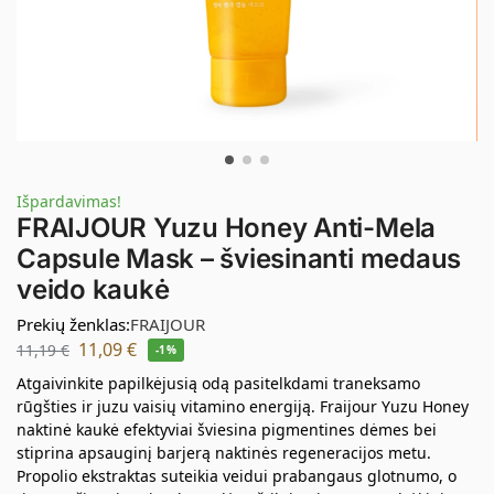
Išpardavimas!
FRAIJOUR Yuzu Honey Anti-Mela
Capsule Mask – šviesinanti medaus
veido kaukė
Prekių ženklas:
FRAIJOUR
11,09
€
11,19
€
-1%
Atgaivinkite papilkėjusią odą pasitelkdami traneksamo
rūgšties ir juzu vaisių vitamino energiją. Fraijour Yuzu Honey
naktinė kaukė efektyviai šviesina pigmentines dėmes bei
stiprina apsauginį barjerą naktinės regeneracijos metu.
Propolio ekstraktas suteikia veidui prabangaus glotnumo, o