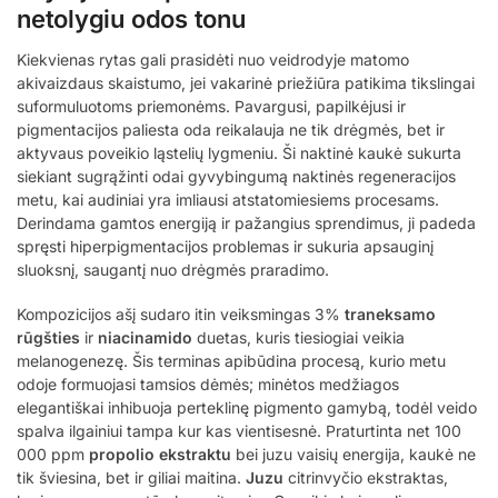
netolygiu odos tonu
Kiekvienas rytas gali prasidėti nuo veidrodyje matomo
akivaizdaus skaistumo, jei vakarinė priežiūra patikima tikslingai
suformuluotoms priemonėms. Pavargusi, papilkėjusi ir
pigmentacijos paliesta oda reikalauja ne tik drėgmės, bet ir
aktyvaus poveikio ląstelių lygmeniu. Ši naktinė kaukė sukurta
siekiant sugrąžinti odai gyvybingumą naktinės regeneracijos
metu, kai audiniai yra imliausi atstatomiesiems procesams.
Derindama gamtos energiją ir pažangius sprendimus, ji padeda
spręsti hiperpigmentacijos problemas ir sukuria apsauginį
sluoksnį, saugantį nuo drėgmės praradimo.
Kompozicijos ašį sudaro itin veiksmingas 3%
traneksamo
rūgšties
ir
niacinamido
duetas, kuris tiesiogiai veikia
melanogenezę. Šis terminas apibūdina procesą, kurio metu
odoje formuojasi tamsios dėmės; minėtos medžiagos
elegantiškai inhibuoja perteklinę pigmento gamybą, todėl veido
spalva ilgainiui tampa kur kas vientisesnė. Praturtinta net 100
000 ppm
propolio ekstraktu
bei juzu vaisių energija, kaukė ne
tik šviesina, bet ir giliai maitina.
Juzu
citrinvyčio ekstraktas,