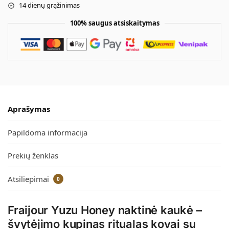
14 dienų grąžinimas
100% saugus atsiskaitymas
Aprašymas
Papildoma informacija
Prekių ženklas
Atsiliepimai
0
Fraijour Yuzu Honey naktinė kaukė –
švytėjimo kupinas ritualas kovai su