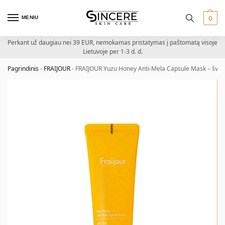
MENIU
0
Perkant už daugiau nei 39 EUR, nemokamas pristatymas į paštomatą visoje
Lietuvoje per 1-3 d. d.
Pagrindinis
-
FRAIJOUR
-
FRAIJOUR Yuzu Honey Anti-Mela Capsule Mask – švie