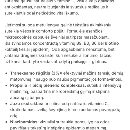
kuriame gausu natūralaus vitamino C, veikia kaip galingas
antioksidantas, neutralizuojantis laisvuosius radikalus ir
suteikiantis odai neįtikėtino vitališkumo.
Lietimosi su oda metu lengva gelinė tekstūra akimirksniu
suteikia vėsos ir komforto pojūtį. Formulėje esančios
mikroskopinės kapsulės švelniai sutirpsta masažuojant,
išlaisvindamos koncentruotą vitaminų B9, B3, B6 bei
biotino
kokteilį tiesiai į epidermį. Oda apgaubiama nematoma, bet
juntama drėgmės skraiste, kuri nesukelia lipnumo, tačiau
užtikrina, kad ryte veidas atrodytų pailsėjęs ir glotnus.
Traneksamo rūgštis (3%):
efektyviai mažina tamsių dėmių
matomumą ir saugo nuo naujos pigmentacijos formavimosi.
Propolio ir bičių pienelio kompleksas:
suteikia intensyvų
maitinimą, paspartina mikropreidimų gijimą ir stiprina
apsauginį barjerą.
Juzu ekstraktas:
prisotina odą natūraliu vitaminu C,
skatindamas sveiką švytėjimą ir tonizuodamas pavargusią
odą.
Niacinamidas:
vizualiai sutraukia poras, lygina odos
paviršiaus tekstūrą ir stiprina epidermio atsparumą.