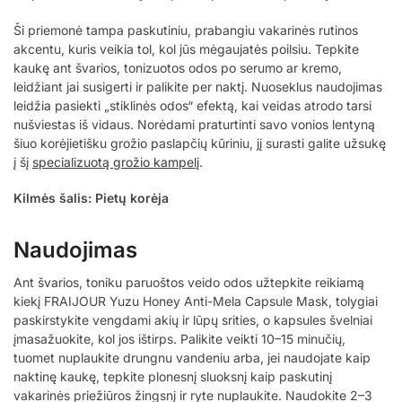
Ši priemonė tampa paskutiniu, prabangiu vakarinės rutinos
akcentu, kuris veikia tol, kol jūs mėgaujatės poilsiu. Tepkite
kaukę ant švarios, tonizuotos odos po serumo ar kremo,
leidžiant jai susigerti ir palikite per naktį. Nuoseklus naudojimas
leidžia pasiekti „stiklinės odos“ efektą, kai veidas atrodo tarsi
nušviestas iš vidaus. Norėdami praturtinti savo vonios lentyną
šiuo korėjietišku grožio paslapčių kūriniu, jį surasti galite užsukę
į šį
specializuotą grožio kampelį
.
Kilmės šalis: Pietų korėja
Naudojimas
Ant švarios, toniku paruoštos veido odos užtepkite reikiamą
kiekį FRAIJOUR Yuzu Honey Anti-Mela Capsule Mask, tolygiai
paskirstykite vengdami akių ir lūpų srities, o kapsules švelniai
įmasažuokite, kol jos ištirps. Palikite veikti 10–15 minučių,
tuomet nuplaukite drungnu vandeniu arba, jei naudojate kaip
naktinę kaukę, tepkite plonesnį sluoksnį kaip paskutinį
vakarinės priežiūros žingsnį ir ryte nuplaukite. Naudokite 2–3