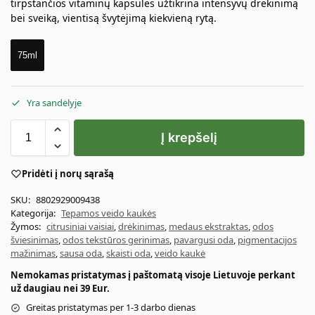
tirpstančios vitaminų kapsulės užtikrina intensyvų drėkinimą
bei sveiką, vientisą švytėjimą kiekvieną rytą.
75ml
Yra sandėlyje
Į krepšelį
Pridėti į norų sąrašą
SKU:
8802929009438
Kategorija:
Tepamos veido kaukės
Žymos:
citrusiniai vaisiai
,
drėkinimas
,
medaus ekstraktas
,
odos
šviesinimas
,
odos tekstūros gerinimas
,
pavargusi oda
,
pigmentacijos
mažinimas
,
sausa oda
,
skaisti oda
,
veido kaukė
Nemokamas pristatymas į paštomatą visoje Lietuvoje perkant
už daugiau nei 39 Eur.
Greitas pristatymas per 1-3 darbo dienas