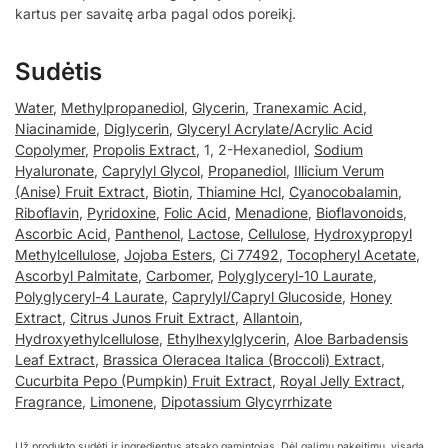
kartus per savaitę arba pagal odos poreikį.
Sudėtis
Water
,
Methylpropanediol
,
Glycerin
,
Tranexamic Acid
,
Niacinamide
,
Diglycerin
,
Glyceryl Acrylate/Acrylic Acid
Copolymer
,
Propolis Extract
, 1, 2-Hexanediol,
Sodium
Hyaluronate
,
Caprylyl Glycol
,
Propanediol
,
Illicium Verum
(Anise) Fruit Extract
,
Biotin
,
Thiamine Hcl
,
Cyanocobalamin
,
Riboflavin
,
Pyridoxine
,
Folic Acid
,
Menadione
,
Bioflavonoids
,
Ascorbic Acid
,
Panthenol
,
Lactose
,
Cellulose
,
Hydroxypropyl
Methylcellulose
,
Jojoba Esters
,
Ci 77492
,
Tocopheryl Acetate
,
Ascorbyl Palmitate
,
Carbomer
,
Polyglyceryl-10 Laurate
,
Polyglyceryl-4 Laurate
,
Caprylyl/Capryl Glucoside
,
Honey
Extract
,
Citrus Junos Fruit Extract
,
Allantoin
,
Hydroxyethylcellulose
,
Ethylhexylglycerin
,
Aloe Barbadensis
Leaf Extract
,
Brassica Oleracea Italica (Broccoli) Extract
,
Cucurbita Pepo (Pumpkin) Fruit Extract
,
Royal Jelly Extract
,
Fragrance
,
Limonene
,
Dipotassium Glycyrrhizate
Už produkto sudėtį ir ingredientus atsako gamintojas. Dėl galimų pakeitimų, visada