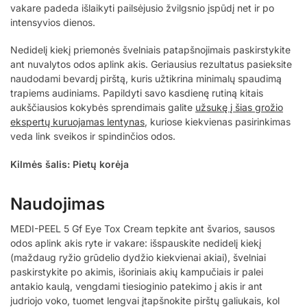
vakare padeda išlaikyti pailsėjusio žvilgsnio įspūdį net ir po
intensyvios dienos.
Nedidelį kiekį priemonės švelniais patapšnojimais paskirstykite
ant nuvalytos odos aplink akis. Geriausius rezultatus pasieksite
naudodami bevardį pirštą, kuris užtikrina minimalų spaudimą
trapiems audiniams. Papildyti savo kasdienę rutiną kitais
aukščiausios kokybės sprendimais galite
užsukę į šias grožio
ekspertų kuruojamas lentynas
, kuriose kiekvienas pasirinkimas
veda link sveikos ir spindinčios odos.
Kilmės šalis: Pietų korėja
Naudojimas
MEDI-PEEL 5 Gf Eye Tox Cream tepkite ant švarios, sausos
odos aplink akis ryte ir vakare: išspauskite nedidelį kiekį
(maždaug ryžio grūdelio dydžio kiekvienai akiai), švelniai
paskirstykite po akimis, išoriniais akių kampučiais ir palei
antakio kaulą, vengdami tiesioginio patekimo į akis ir ant
judriojo voko, tuomet lengvai įtapšnokite pirštų galiukais, kol