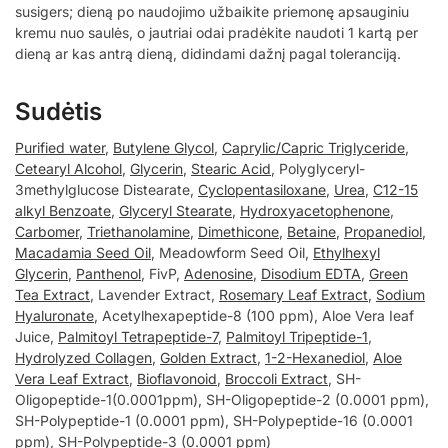
susigers; dieną po naudojimo užbaikite priemonę apsauginiu
kremu nuo saulės, o jautriai odai pradėkite naudoti 1 kartą per
dieną ar kas antrą dieną, didindami dažnį pagal toleranciją.
Sudėtis
Purified water
,
Butylene Glycol
,
Caprylic/Capric Triglyceride
,
Cetearyl Alcohol
,
Glycerin
,
Stearic Acid
, Polyglyceryl-
3methylglucose Distearate,
Cyclopentasiloxane
,
Urea
,
C12-15
alkyl Benzoate
,
Glyceryl Stearate
,
Hydroxyacetophenone
,
Carbomer
,
Triethanolamine
,
Dimethicone
,
Betaine
,
Propanediol
,
Macadamia Seed Oil
, Meadowform Seed Oil,
Ethylhexyl
Glycerin
,
Panthenol
, FivP,
Adenosine
,
Disodium EDTA
,
Green
Tea Extract
, Lavender Extract,
Rosemary Leaf Extract
,
Sodium
Hyaluronate
, Acetylhexapeptide-8 (100 ppm), Aloe Vera Ieaf
Juice,
Palmitoyl Tetrapeptide-7
,
Palmitoyl Tripeptide-1
,
Hydrolyzed Collagen
,
Golden Extract
,
1-2-Hexanediol
,
Aloe
Vera Leaf Extract
,
Bioflavonoid
,
Broccoli Extract
, SH-
Oligopeptide-1(0.0001ppm), SH-Oligopeptide-2 (0.0001 ppm),
SH-Polypeptide-1 (0.0001 ppm), SH-Polypeptide-16 (0.0001
ppm), SH-Polypeptide-3 (0.0001 ppm)