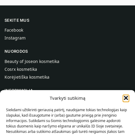
SEKITE MUS
Facebook
Instagram
NUORODOS
Beauty of Joseon kosmetika
Cosrx kosmetika
Korėjietiška kosmetika
INFORMACIJA
Tvarkyti sutikimą
Apie mus
Kontaktai
Siekdami užtikrinti geriausią patirtį, naudojame tokias technologijas kaip
slapukai, kad išsaugotume ir (arba) gautume prieigą prie įrenginio
Pagalba
informacijos. Sutikdami su šiomis technologijomis galėsime apdoroti
tokius duomenis kaip naršymo elgsena ar unikalūs ID šioje svetainėje.
INFORMACIJA PIRKĖJUI
Nesutikimas arba sutikimo atšaukimas gali turėti neigiamos įtakos tam