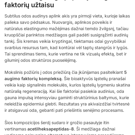
faktorių užtaisu
Subtilus odos audinys aplink akis yra pirmoji vieta, kurioje laikas
palieka savo pėdsakus. Nuovargis, aplinkos poveikis ir
natūralus elastingumo mažėjimas dažnai temdo žvilgsnį, tačiau
kruopščiai parinktos medžiagos gali padėti susigrąžinti audinių
tankį. Šis kremas veikia kryptingai, tiektamas odai gyvybiškai
svarbius resursus tam, kad kontūrai vėl taptų stangrūs ir lygūs.
Tai sprendimas tiems, kurie vertina ne tik vizualų efektą, bet ir
giluminį odos struktūros puoselėjimą.
Mokslinis požiūris į odos priežiūrą čia įkūnijamas pasitelkiant
5
augimo faktorių kompleksą
. Šie bioaktyvūs ląstelių pranašai
veikia kaip signalinės molekulės, kurios ląstelių lygmeniu skatina
natūralią regeneraciją. Kai šie faktoriai pasiekia audinius, oda
gauna impulsą intensyviau gaminti struktūrinius baltymus, kurie
neleidžia epidermiui glebti. Rezultatas yra akivaizdžiai tvirtesnė
ir atsigavusi oda, gebanti pati priešintis senėjimo procesams.
Šios kompozicijos šerdį sudaro ir grožio pasaulyje itin
vertinamas
acetilheksapeptidas-8
. Ši medžiaga dažnai