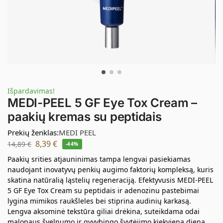
Išpardavimas!
MEDI-PEEL 5 GF Eye Tox Cream –
paakių kremas su peptidais
Prekių ženklas:
MEDI PEEL
8,39
€
14,89
€
-44%
Paakių srities atjauninimas tampa lengvai pasiekiamas
naudojant inovatyvų penkių augimo faktorių kompleksą, kuris
skatina natūralią ląstelių regeneraciją. Efektyvusis MEDI-PEEL
5 GF Eye Tox Cream su peptidais ir adenozinu pastebimai
lygina mimikos raukšleles bei stiprina audinių karkasą.
Lengva aksominė tekstūra giliai drėkina, suteikdama odai
malonaus švelnumo ir gyvybingo švytėjimo kiekvieną dieną.