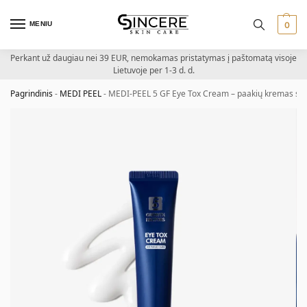
MENIU
0
Perkant už daugiau nei 39 EUR, nemokamas pristatymas į paštomatą visoje
Lietuvoje per 1-3 d. d.
Pagrindinis
-
MEDI PEEL
-
MEDI-PEEL 5 GF Eye Tox Cream – paakių kremas su 