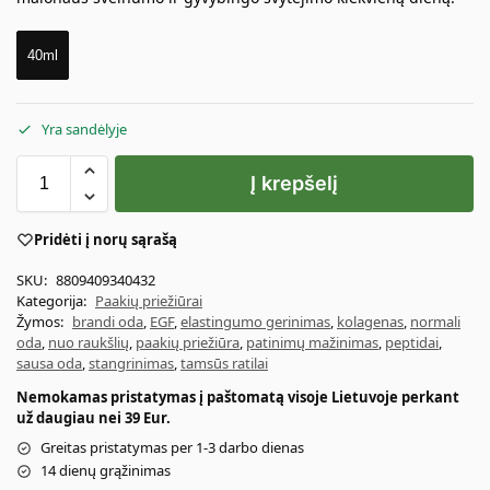
40ml
Yra sandėlyje
Į krepšelį
Pridėti į norų sąrašą
SKU:
8809409340432
Kategorija:
Paakių priežiūrai
Žymos:
brandi oda
,
EGF
,
elastingumo gerinimas
,
kolagenas
,
normali
oda
,
nuo raukšlių
,
paakių priežiūra
,
patinimų mažinimas
,
peptidai
,
sausa oda
,
stangrinimas
,
tamsūs ratilai
Nemokamas pristatymas į paštomatą visoje Lietuvoje perkant
už daugiau nei 39 Eur.
Greitas pristatymas per 1-3 darbo dienas
14 dienų grąžinimas