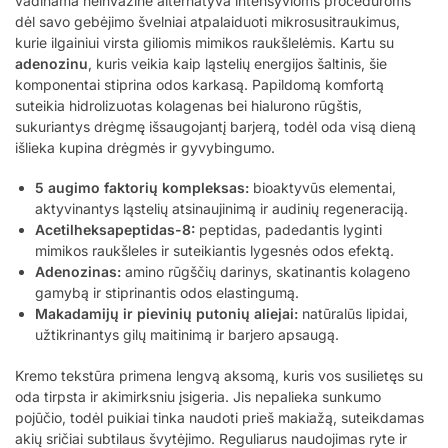
vadinama neinvazine alternatyva intensyvioms procedūroms
dėl savo gebėjimo švelniai atpalaiduoti mikrosusitraukimus,
kurie ilgainiui virsta giliomis mimikos raukšlelėmis. Kartu su
adenozinu
, kuris veikia kaip ląstelių energijos šaltinis, šie
komponentai stiprina odos karkasą. Papildomą komfortą
suteikia hidrolizuotas kolagenas bei hialurono rūgštis,
sukuriantys drėgmę išsaugojantį barjerą, todėl oda visą dieną
išlieka kupina drėgmės ir gyvybingumo.
5 augimo faktorių kompleksas:
bioaktyvūs elementai,
aktyvinantys ląstelių atsinaujinimą ir audinių regeneraciją.
Acetilheksapeptidas-8:
peptidas, padedantis lyginti
mimikos raukšleles ir suteikiantis lygesnės odos efektą.
Adenozinas:
amino rūgščių darinys, skatinantis kolageno
gamybą ir stiprinantis odos elastingumą.
Makadamijų ir pievinių putonių aliejai:
natūralūs lipidai,
užtikrinantys gilų maitinimą ir barjero apsaugą.
Kremo tekstūra primena lengvą aksomą, kuris vos susilietęs su
oda tirpsta ir akimirksniu įsigeria. Jis nepalieka sunkumo
pojūčio, todėl puikiai tinka naudoti prieš makiažą, suteikdamas
akių sričiai subtilaus švytėjimo. Reguliarus naudojimas ryte ir