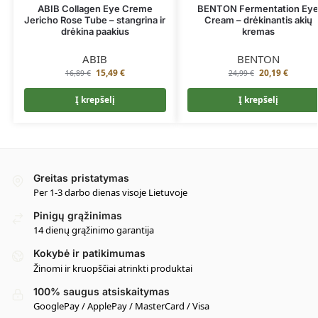
ABIB Collagen Eye Creme
BENTON Fermentation Ey
Jericho Rose Tube – stangrina ir
Cream – drėkinantis akių
drėkina paakius
kremas
ABIB
BENTON
15,49
€
20,19
€
16,89
€
24,99
€
Į krepšelį
Į krepšelį
Greitas pristatymas
Per 1-3 darbo dienas visoje Lietuvoje
Pinigų grąžinimas
14 dienų grąžinimo garantija
Kokybė ir patikimumas
Žinomi ir kruopščiai atrinkti produktai
100% saugus atsiskaitymas
GooglePay / ApplePay / MasterCard / Visa