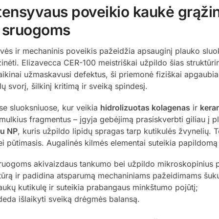
ensyvaus poveikio kaukė grąžina
s sruogoms
vės ir mechaninis poveikis pažeidžia apsauginį plauko sluo
žinėti. Elizavecca CER-100 meistriškai užpildo šias struktūri
aikinai užmaskavusi defektus, ši priemonė fiziškai apgaubia
vorį, šilkinį kritimą ir sveiką spindesį.
ose sluoksniuose, kur veikia
hidrolizuotas kolagenas
ir
kera
mulkius fragmentus – įgyja gebėjimą prasiskverbti giliau į p
du NP
, kuris užpildo lipidų spragas tarp kutikulės žvynelių
 pūtimasis. Augalinės kilmės elementai suteikia papildomą 
sruogoms akivaizdaus tankumo bei užpildo mikroskopinius 
uktūrą ir padidina atsparumą mechaniniams pažeidimams šuku
ukų kutikulę ir suteikia prabangaus minkštumo pojūtį;
deda išlaikyti sveiką drėgmės balansą.