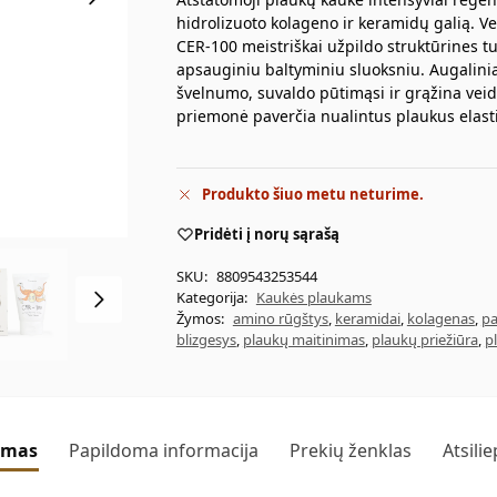
hidrolizuoto kolageno ir keramidų galią. V
CER-100 meistriškai užpildo struktūrines tu
apsauginiu baltyminiu sluoksniu. Augaliniai
švelnumo, suvaldo pūtimąsi ir grąžina veid
priemonė paverčia nualintus plaukus elasting
Produkto šiuo metu neturime.
Pridėti į norų sąrašą
SKU:
8809543253544
Kategorija:
Kaukės plaukams
Žymos:
amino rūgštys
,
keramidai
,
kolagenas
,
pa
blizgesys
,
plaukų maitinimas
,
plaukų priežiūra
,
p
ymas
Papildoma informacija
Prekių ženklas
Atsili