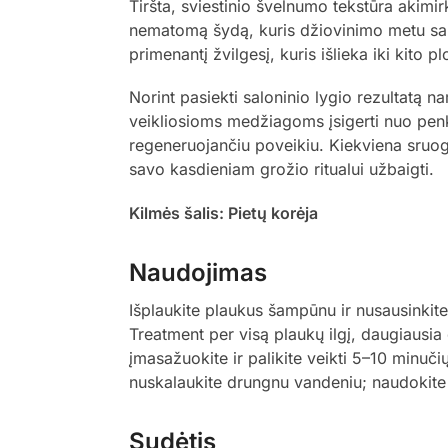
Tiršta, sviestinio švelnumo tekstūra akimir
nematomą šydą, kuris džiovinimo metu sau
primenantį žvilgesį, kuris išlieka iki kito p
Norint pasiekti saloninio lygio rezultatą n
veikliosioms medžiagoms įsigerti nuo penki
regeneruojančiu poveikiu. Kiekviena sruog
savo kasdieniam grožio ritualui užbaigti.
Kilmės šalis: Pietų korėja
Naudojimas
Išplaukite plaukus šampūnu ir nusausinkit
Treatment per visą plaukų ilgį, daugiausi
įmasažuokite ir palikite veikti 5–10 minuči
nuskalaukite drungnu vandeniu; naudokite 
Sudėtis