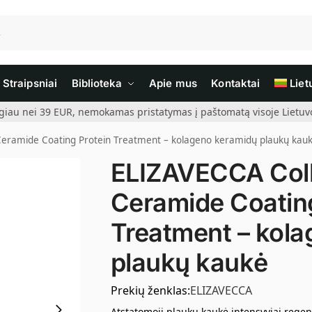
Straipsniai
Biblioteka
Apie mus
Kontaktai
Liet
giau nei 39 EUR, nemokamas pristatymas į paštomatą visoje Lietuvoj
eramide Coating Protein Treatment – kolageno keramidų plaukų kau
ELIZAVECCA Col
Ceramide Coating
Treatment – kol
plaukų kaukė
Prekių ženklas:
ELIZAVECCA
Atstatomoji plaukų kaukė intensyviai reg