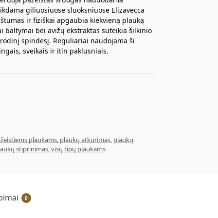
eikdama giliuosiuose sluoksniuose Elizavecca
štumas ir fiziškai apgaubia kiekvieną plauką
 baltymai bei avižų ekstraktas suteikia šilkinio
rodinį spindesį. Reguliariai naudojama ši
ais, sveikais ir itin paklusniais.
žeistiems plaukams
,
plaukų atkūrimas
,
plaukų
laukų stiprinimas
,
visų tipų plaukams
epimai
0