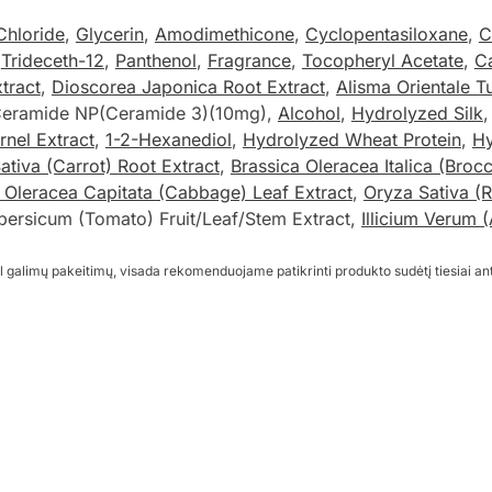
Chloride
,
Glycerin
,
Amodimethicone
,
Cyclopentasiloxane
,
C
,
Trideceth-12
,
Panthenol
,
Fragrance
,
Tocopheryl Acetate
,
C
tract
,
Dioscorea Japonica Root Extract
,
Alisma Orientale T
Ceramide NP(Ceramide 3)(10mg),
Alcohol
,
Hydrolyzed Silk
rnel Extract
,
1-2-Hexanediol
,
Hydrolyzed Wheat Protein
,
Hy
tiva (Carrot) Root Extract
,
Brassica Oleracea Italica (Brocc
 Oleracea Capitata (Cabbage) Leaf Extract
,
Oryza Sativa (R
persicum (Tomato) Fruit/Leaf/Stem Extract,
Illicium Verum (
l galimų pakeitimų, visada rekomenduojame patikrinti produkto sudėtį tiesiai an