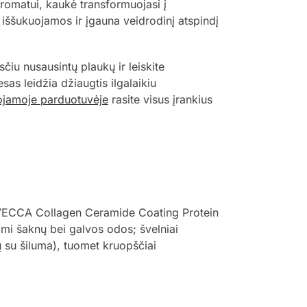
 aromatui, kaukė transformuojasi į
ššukuojamos ir įgauna veidrodinį atspindį
čiu nusausintų plaukų ir leiskite
as leidžia džiaugtis ilgalaikiu
uojamoje parduotuvėje
rasite visus įrankius
IZAVECCA Collagen Ceramide Coating Protein
mi šaknų bei galvos odos; švelniai
ų su šiluma), tuomet kruopščiai