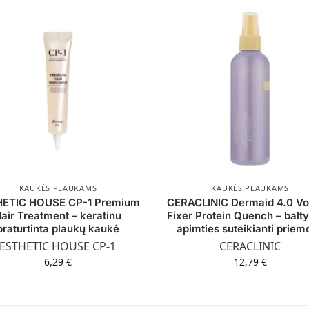
KAUKĖS PLAUKAMS
KAUKĖS PLAUKAMS
ETIC HOUSE CP-1 Premium
CERACLINIC Dermaid 4.0 V
air Treatment – keratinu
Fixer Protein Quench – balt
praturtinta plaukų kaukė
apimties suteikianti priem
ESTHETIC HOUSE CP-1
CERACLINIC
6,29
€
12,79
€