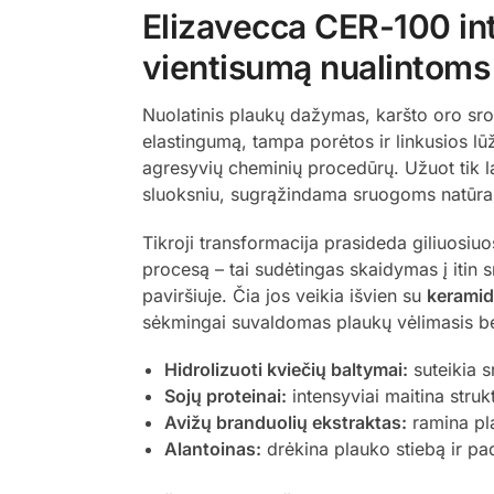
Elizavecca CER-100 int
vientisumą nualintom
Nuolatinis plaukų dažymas, karšto oro sro
elastingumą, tampa porėtos ir linkusios lū
agresyvių cheminių procedūrų. Užuot tik l
sluoksniu, sugrąžindama sruogoms natūralų s
Tikroji transformacija prasideda giliuosiu
procesą – tai sudėtingas skaidymas į itin s
paviršiuje. Čia jos veikia išvien su
kerami
sėkmingai suvaldomas plaukų vėlimasis bei
Hidrolizuoti kviečių baltymai:
suteikia 
Sojų proteinai:
intensyviai maitina str
Avižų branduolių ekstraktas:
ramina pla
Alantoinas:
drėkina plauko stiebą ir pa