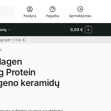
Ieškoti
Paskyra
Pagalba
Apmokėjimas
uvių
0,00
€
0
e per 1-3 d. d.
kė
lagen
 Protein
ageno keramidų
eneruoja pažeistas sruogas naudodama