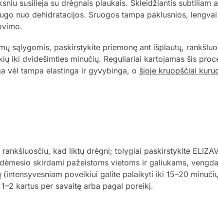
ksniu susilieja su drėgnais plaukais. Skleidžiantis subtiliam
go nuo dehidratacijos. Sruogos tampa paklusnios, lengvai i
lovimo.
amų sąlygomis, paskirstykite priemonę ant išplautų, rankšluos
ų iki dvidešimties minučių. Reguliariai kartojamas šis proces
a vėl tampa elastinga ir gyvybinga, o
šioje kruopščiai kur
e rankšluosčiu, kad liktų drėgni; tolygiai paskirstykite EL
a dėmesio skirdami pažeistoms vietoms ir galiukams, vengda
ų (intensyvesniam poveikiui galite palaikyti iki 15–20 minuči
1–2 kartus per savaitę arba pagal poreikį.