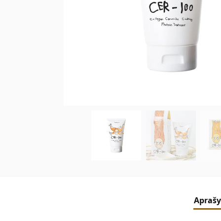
Apraš