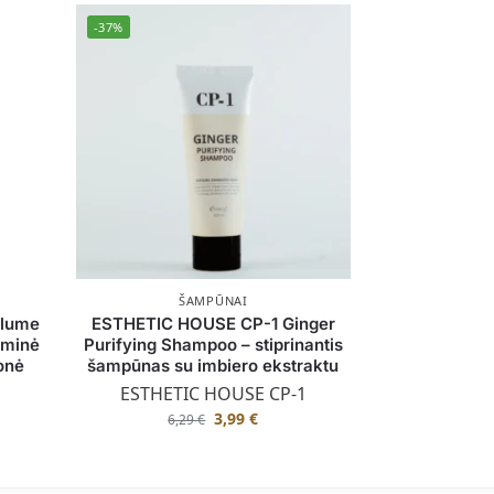
-37%
ŠAMPŪNAI
olume
ESTHETIC HOUSE CP-1 Ginger
yminė
Purifying Shampoo – stiprinantis
onė
šampūnas su imbiero ekstraktu
ESTHETIC HOUSE CP-1
3,99
€
6,29
€