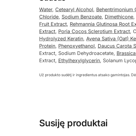
Water
,
Cetearyl Alcohol
,
Behentrimonium 
Chloride
,
Sodium Benzoate
,
Dimethicone
Fruit Extract
,
Rehmannia Glutinosa Root Ex
Extract
,
Poria Cocos Sclerotium Extract
, 
Hydrolyzed Keratin
,
Avena Sativa (Oat) Ke
Protein
,
Phenoxyethanol
,
Daucus Carota Sa
Extract, Sodium Dehydroacetate,
Brassica
Extract,
Ethylhexylglycerin
, Solanum Lyco
Už produkto sudėtį ir ingredientus atsako gamintojas. Dė
Susiję produktai