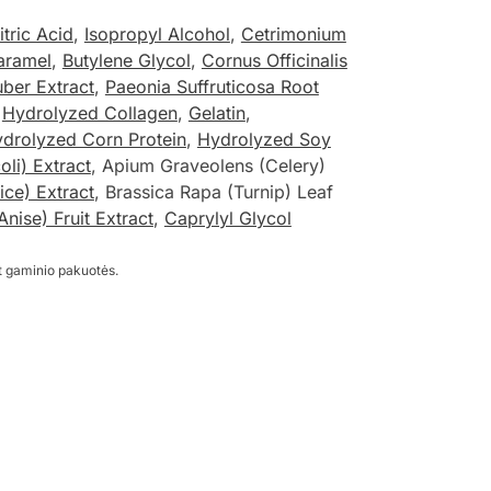
itric Acid
,
Isopropyl Alcohol
,
Cetrimonium
aramel
,
Butylene Glycol
,
Cornus Officinalis
uber Extract
,
Paeonia Suffruticosa Root
,
Hydrolyzed Collagen
,
Gelatin
,
drolyzed Corn Protein
,
Hydrolyzed Soy
oli) Extract
, Apium Graveolens (Celery)
ice) Extract
, Brassica Rapa (Turnip) Leaf
Anise) Fruit Extract
,
Caprylyl Glycol
t gaminio pakuotės.