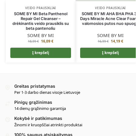
VEIDO PRAUSIKLIAI
VEIDO PRAUSIKLIAI
SOME BY MI Beta Panthenol
SOME BY MI AHA BHA PHA 
Repair Gel Cleanser –
Days Miracle Acne Clear Foa
drėkinantis veido prausiklis su
valomosios putos nuo spuo
beta pantenoliu
SOME BY MI
SOME BY MI
16,09
€
14,19
€
18,99
€
16,99
€
Į krepšelį
Į krepšelį
Greitas pristatymas
Per 1-3 darbo dienas visoje Lietuvoje
Pinigų grąžinimas
14 dienų grąžinimo garantija
Kokybė ir patikimumas
Žinomi ir kruopščiai atrinkti produktai
100% saugus atsiskaitymas