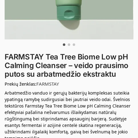
FARMSTAY Tea Tree Biome Low pH
Calming Cleanser – veido prausimo
putos su arbatmedžio ekstraktu
Prekių ženklas:
FARMSTAY
Arbatmedžio vanduo ir gerųjų bakterijų kompleksas suteikia
ypatingą ramybę sudirgusiai bei jautriai veido odai. Švelnios
tekstūros Farmstay Tea Tree Biome Low pH Calming Cleanser
efektyviai pašalina nešvarumus išlaikydamas natūralų
rūgštingumą bei stiprindamas apsauginį barjerą. Sudėtyje
esantys fermentai ir azijinė centelė skatina regeneraciją,
užtikrindami ilgalaikį komfortą, gaivą bei švelnumą be jokio