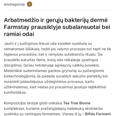
Atsiliepimai
0
Arbatmedžio ir gerųjų bakterijų dermė
Farmstay prausiklyje subalansuotai bei
ramiai odai
Jautri ir į sudirgimus linkusi oda kasdien susiduria su
nematomais iššūkiais, todėl jos valymo procesas turi tapti ne tik
higienos procedūra, bet ir ramybės suteikiančiu ritualu. Šis
prausiklis sukurtas tiems, kurių oda reikalauja ypatingos
disciplinos, tačiau netoleruoja agresyvių valiklių poveikio.
Meistriškai suderindamas gamtos grynumą su pažangiomis
biotechnologijomis, jis padeda suvaldyti sebumo perteklių bei
nuraminti įsisiautėjusius uždegiminius procesus, kartu
užtikrindamas, kad veidas po prausimosi jaustųsi neįtikėtinai
komfortiškas.
Kompozicijos širdyje glūdi unikalus
Tea Tree Biome
kompleksas, kuriame pražangialapių melaleukų ekstraktas
susitinka su vertingais fermentais. Vienas iš jų –
Bifida Ferment