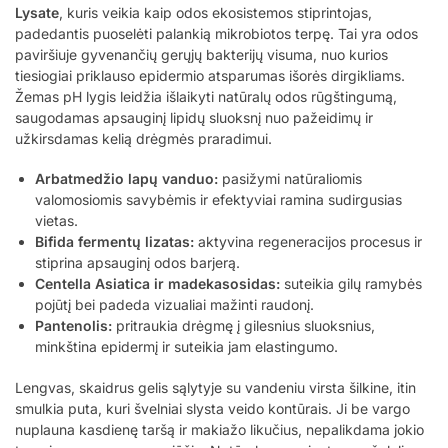
Lysate
, kuris veikia kaip odos ekosistemos stiprintojas,
padedantis puoselėti palankią mikrobiotos terpę. Tai yra odos
paviršiuje gyvenančių gerųjų bakterijų visuma, nuo kurios
tiesiogiai priklauso epidermio atsparumas išorės dirgikliams.
Žemas pH lygis leidžia išlaikyti natūralų odos rūgštingumą,
saugodamas apsauginį lipidų sluoksnį nuo pažeidimų ir
užkirsdamas kelią drėgmės praradimui.
Arbatmedžio lapų vanduo:
pasižymi natūraliomis
valomosiomis savybėmis ir efektyviai ramina sudirgusias
vietas.
Bifida fermentų lizatas:
aktyvina regeneracijos procesus ir
stiprina apsauginį odos barjerą.
Centella Asiatica ir madekasosidas:
suteikia gilų ramybės
pojūtį bei padeda vizualiai mažinti raudonį.
Pantenolis:
pritraukia drėgmę į gilesnius sluoksnius,
minkština epidermį ir suteikia jam elastingumo.
Lengvas, skaidrus gelis sąlytyje su vandeniu virsta šilkine, itin
smulkia puta, kuri švelniai slysta veido kontūrais. Ji be vargo
nuplauna kasdienę taršą ir makiažo likučius, nepalikdama jokio