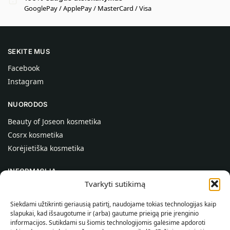
GooglePay / ApplePay / MasterCard / Visa
SEKITE MUS
Facebook
Instagram
NUORODOS
Beauty of Joseon kosmetika
Cosrx kosmetika
Korėjietiška kosmetika
INFORMACIJA
Tvarkyti sutikimą
Apie mus
Kontaktai
Siekdami užtikrinti geriausią patirtį, naudojame tokias technologijas kaip
slapukai, kad išsaugotume ir (arba) gautume prieigą prie įrenginio
Pagalba
informacijos. Sutikdami su šiomis technologijomis galėsime apdoroti