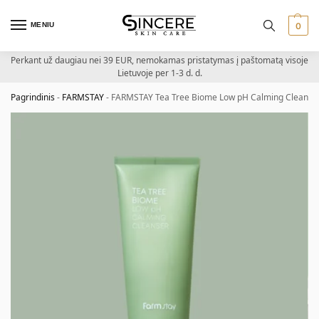
MENIU
0
Perkant už daugiau nei 39 EUR, nemokamas pristatymas į paštomatą visoje
Lietuvoje per 1-3 d. d.
Pagrindinis
-
FARMSTAY
-
FARMSTAY Tea Tree Biome Low pH Calming Cleanser 