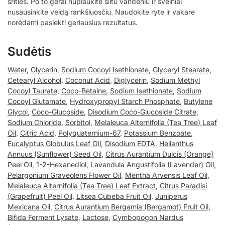
srities. Po to gerai nuplaukite šiltu vandeniu ir švelniai
nusausinkite veidą rankšluosčiu. Naudokite ryte ir vakare
norėdami pasiekti geriausius rezultatus.
Sudėtis
Water
,
Glycerin
,
Sodium Cocoyl Isethionate
,
Glyceryl Stearate
,
Cetearyl Alcohol
,
Coconut Acid
,
Diglycerin
,
Sodium Methyl
Cocoyl Taurate
,
Coco-Betaine
,
Sodium Isethionate
,
Sodium
Cocoyl Glutamate
,
Hydroxypropyl Starch Phosphate
,
Butylene
Glycol
,
Coco-Glucoside
,
Disodium Coco-Glucoside Citrate
,
Sodium Chloride
,
Sorbitol
,
Melaleuca Alternifolia (Tea Tree) Leaf
Oil
,
Citric Acid
,
Polyquaternium-67
,
Potassium Benzoate
,
Eucalyptus Globulus Leaf Oil
,
Disodium EDTA
,
Helianthus
Annuus (Sunflower) Seed Oil
,
Citrus Aurantium Dulcis (Orange)
Peel Oil
,
1-2-Hexanediol
,
Lavandula Angustifolia (Lavender) Oil
,
Pelargonium Graveolens Flower Oil
,
Mentha Arvensis Leaf Oil
,
Melaleuca Alternifolia (Tea Tree) Leaf Extract
,
Citrus Paradisi
(Grapefruit) Peel Oil
,
Litsea Cubeba Fruit Oil
,
Juniperus
Mexicana Oil
,
Citrus Aurantium Bergamia (Bergamot) Fruit Oil
,
Bifida Ferment Lysate
,
Lactose
,
Cymbopogon Nardus