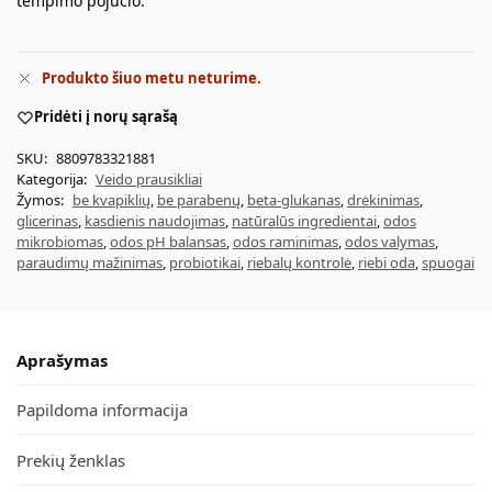
tempimo pojūčio.
Produkto šiuo metu neturime.
Pridėti į norų sąrašą
SKU:
8809783321881
Kategorija:
Veido prausikliai
Žymos:
be kvapiklių
,
be parabenų
,
beta-glukanas
,
drėkinimas
,
glicerinas
,
kasdienis naudojimas
,
natūralūs ingredientai
,
odos
mikrobiomas
,
odos pH balansas
,
odos raminimas
,
odos valymas
,
paraudimų mažinimas
,
probiotikai
,
riebalų kontrolė
,
riebi oda
,
spuogai
Aprašymas
Papildoma informacija
Prekių ženklas