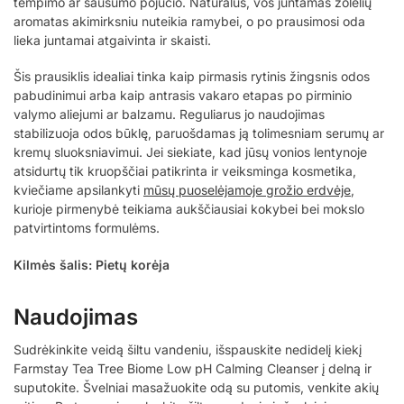
tempimo ar sausumo pojūčio. Natūralus, vos juntamas žolelių
aromatas akimirksniu nuteikia ramybei, o po prausimosi oda
lieka juntamai atgaivinta ir skaisti.
Šis prausiklis idealiai tinka kaip pirmasis rytinis žingsnis odos
pabudinimui arba kaip antrasis vakaro etapas po pirminio
valymo aliejumi ar balzamu. Reguliarus jo naudojimas
stabilizuoja odos būklę, paruošdamas ją tolimesniam serumų ar
kremų sluoksniavimui. Jei siekiate, kad jūsų vonios lentynoje
atsidurtų tik kruopščiai patikrinta ir veiksminga kosmetika,
kviečiame apsilankyti
mūsų puoselėjamoje grožio erdvėje
,
kurioje pirmenybė teikiama aukščiausiai kokybei bei mokslo
patvirtintoms formulėms.
Kilmės šalis: Pietų korėja
Naudojimas
Sudrėkinkite veidą šiltu vandeniu, išspauskite nedidelį kiekį
Farmstay Tea Tree Biome Low pH Calming Cleanser į delną ir
suputokite. Švelniai masažuokite odą su putomis, venkite akių