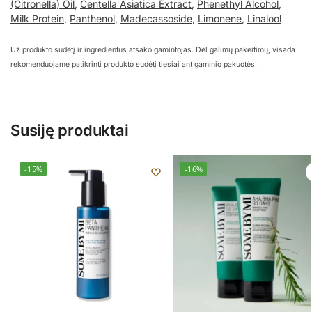
(Citronella) Oil
,
Centella Asiatica Extract
,
Phenethyl Alcohol
,
Milk Protein
,
Panthenol
,
Madecassoside
,
Limonene
,
Linalool
Už produkto sudėtį ir ingredientus atsako gamintojas. Dėl galimų pakeitimų, visada
rekomenduojame patikrinti produkto sudėtį tiesiai ant gaminio pakuotės.
Susiję produktai
-15%
-16%