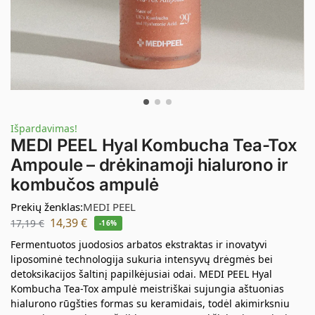
Išpardavimas!
MEDI PEEL Hyal Kombucha Tea-Tox
Ampoule – drėkinamoji hialurono ir
kombučos ampulė
Prekių ženklas:
MEDI PEEL
14,39
€
17,19
€
-16%
Fermentuotos juodosios arbatos ekstraktas ir inovatyvi
liposominė technologija sukuria intensyvų drėgmės bei
detoksikacijos šaltinį papilkėjusiai odai. MEDI PEEL Hyal
Kombucha Tea-Tox ampulė meistriškai sujungia aštuonias
hialurono rūgšties formas su keramidais, todėl akimirksniu