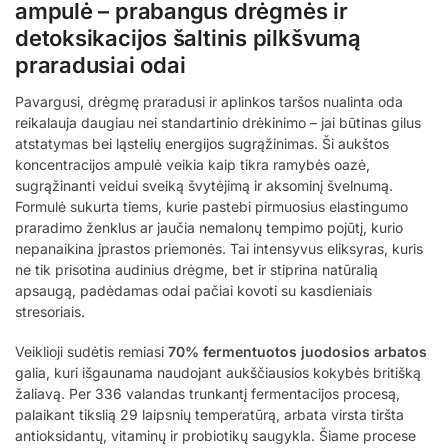
ampulė – prabangus drėgmės ir
detoksikacijos šaltinis pilkšvumą
praradusiai odai
Pavargusi, drėgmę praradusi ir aplinkos taršos nualinta oda
reikalauja daugiau nei standartinio drėkinimo – jai būtinas gilus
atstatymas bei ląstelių energijos sugrąžinimas. Ši aukštos
koncentracijos ampulė veikia kaip tikra ramybės oazė,
sugrąžinanti veidui sveiką švytėjimą ir aksominį švelnumą.
Formulė sukurta tiems, kurie pastebi pirmuosius elastingumo
praradimo ženklus ar jaučia nemalonų tempimo pojūtį, kurio
nepanaikina įprastos priemonės. Tai intensyvus eliksyras, kuris
ne tik prisotina audinius drėgme, bet ir stiprina natūralią
apsaugą, padėdamas odai pačiai kovoti su kasdieniais
stresoriais.
Veiklioji sudėtis remiasi
70% fermentuotos juodosios arbatos
galia, kuri išgaunama naudojant aukščiausios kokybės britišką
žaliavą. Per 336 valandas trunkantį fermentacijos procesą,
palaikant tikslią 29 laipsnių temperatūrą, arbata virsta tiršta
antioksidantų, vitaminų ir probiotikų saugykla. Šiame procese