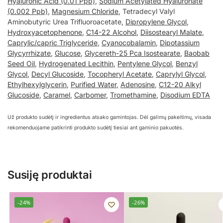
Hyaluronic Acid (0.01 Ppb)
,
Sodium Acetylated Hyaluronate
(0.002 Ppb)
,
Magnesium Chloride
, Tetradecyl Valyl
Aminobutyric Urea Trifluoroacetate,
Dipropylene Glycol
,
Hydroxyacetophenone
,
C14-22 Alcohol
,
Diisostearyl Malate
,
Caprylic/capric Triglyceride
,
Cyanocobalamin
,
Dipotassium
Glycyrrhizate
,
Glucose
,
Glycereth-25 Pca Isostearate
,
Baobab
Seed Oil
,
Hydrogenated Lecithin
,
Pentylene Glycol
,
Benzyl
Glycol
,
Decyl Glucoside
,
Tocopheryl Acetate
,
Caprylyl Glycol
,
Ethylhexylglycerin
,
Purified Water
,
Adenosine
,
C12-20 Alkyl
Glucoside
,
Caramel
,
Carbomer
,
Tromethamine
,
Disodium EDTA
Už produkto sudėtį ir ingredientus atsako gamintojas. Dėl galimų pakeitimų, visada
rekomenduojame patikrinti produkto sudėtį tiesiai ant gaminio pakuotės.
Susiję produktai
-24%
-26%