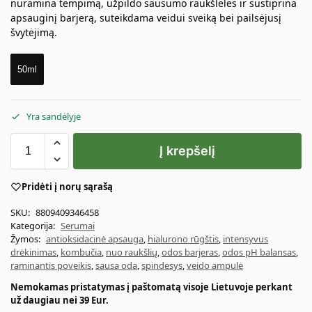
nuramina tempimą, užpildo sausumo raukšleles ir sustiprina
apsauginį barjerą, suteikdama veidui sveiką bei pailsėjusį
švytėjimą.
50ml
Yra sandėlyje
Į krepšelį
Pridėti į norų sąrašą
SKU:
8809409346458
Kategorija:
Serumai
Žymos:
antioksidacinė apsauga
,
hialurono rūgštis
,
intensyvus
drėkinimas
,
kombučia
,
nuo raukšlių
,
odos barjeras
,
odos pH balansas
,
raminantis poveikis
,
sausa oda
,
spindesys
,
veido ampulė
Nemokamas pristatymas į paštomatą visoje Lietuvoje perkant
už daugiau nei 39 Eur.