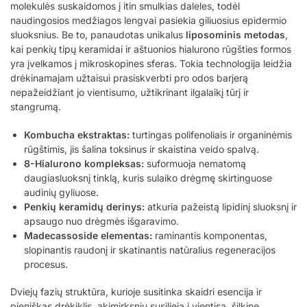
molekulės suskaidomos į itin smulkias daleles, todėl
naudingosios medžiagos lengvai pasiekia giliuosius epidermio
sluoksnius. Be to, panaudotas unikalus
liposominis metodas
,
kai penkių tipų keramidai ir aštuonios hialurono rūgšties formos
yra įvelkamos į mikroskopines sferas. Tokia technologija leidžia
drėkinamajam užtaisui prasiskverbti pro odos barjerą
nepažeidžiant jo vientisumo, užtikrinant ilgalaikį tūrį ir
stangrumą.
Kombucha ekstraktas:
turtingas polifenoliais ir organinėmis
rūgštimis, jis šalina toksinus ir skaistina veido spalvą.
8-Hialurono kompleksas:
suformuoja nematomą
daugiasluoksnį tinklą, kuris sulaiko drėgmę skirtinguose
audinių gyliuose.
Penkių keramidų derinys:
atkuria pažeistą lipidinį sluoksnį ir
apsaugo nuo drėgmės išgaravimo.
Madecassoside elementas:
raminantis komponentas,
slopinantis raudonį ir skatinantis natūralius regeneracijos
procesus.
Dviejų fazių struktūra, kurioje susitinka skaidri esencija ir
pieniškas drėkiklis, akimirksniu susilieja į vientisą, šilkinę