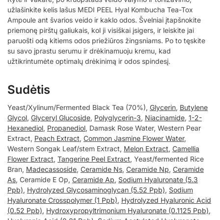
užlašinkite kelis lašus MEDI PEEL Hyal Kombucha Tea-Tox
Ampoule ant švarios veido ir kaklo odos. Švelniai įtapšnokite
priemonę pirštų galiukais, kol ji visiškai įsigers, ir leiskite jai
paruošti odą kitiems odos priežiūros žingsniams. Po to tęskite
su savo įprastu serumu ir drėkinamuoju kremu, kad
užtikrintumėte optimalų drėkinimą ir odos spindesį.
Sudėtis
Yeast/Xylinum/Fermented Black Tea (70%),
Glycerin
,
Butylene
Glycol
,
Glyceryl Glucoside
,
Polyglycerin-3
,
Niacinamide
,
1-2-
Hexanediol
,
Propanediol
, Damask Rose Water, Western Pear
Extract,
Peach Extract
,
Common Jasmine Flower Water
,
Western Songak Leaf/stem Extract,
Melon Extract
,
Camellia
Flower Extract
,
Tangerine Peel Extract
, Yeast/fermented Rice
Bran,
Madecassoside
,
Ceramide Ns
,
Ceramide Np
,
Ceramide
As
, Ceramide E Op,
Ceramide Ap
,
Sodium Hyaluronate (5.3
Ppb)
,
Hydrolyzed Glycosaminoglycan (5.52 Ppb)
,
Sodium
Hyaluronate Crosspolymer (1 Ppb)
,
Hydrolyzed Hyaluronic Acid
(0.52 Ppb)
,
Hydroxypropyltrimonium Hyaluronate (0.1125 Ppb)
,