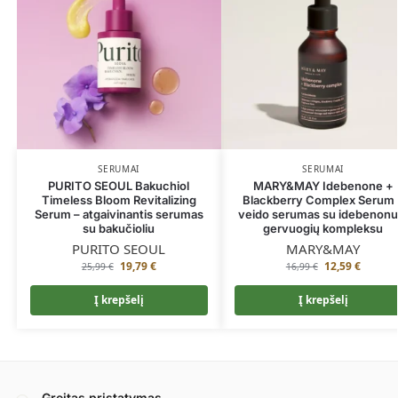
SERUMAI
SERUMAI
PURITO SEOUL Bakuchiol
MARY&MAY Idebenone +
Timeless Bloom Revitalizing
Blackberry Complex Serum 
Serum – atgaivinantis serumas
veido serumas su idebenonu 
su bakučioliu
gervuogių kompleksu
PURITO SEOUL
MARY&MAY
19,79
€
12,59
€
25,99
€
16,99
€
Į krepšelį
Į krepšelį
Greitas pristatymas