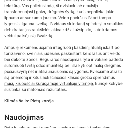
tekstūrą. Vos palietusi odą, ši dvisluoksnė emulsija
transformuojasi į gaivų drėgmės šydą, kuris nepalieka jokio
lipnumo ar sunkumo jausmo. Veido paviršius iškart tampa
lygesnis, įgauna sveiką, iš vidaus sklindantį spindesį, o smulkios
dehidratacijos raukšlelės akivaizdžiai užsipildo, suteikdamos
veidui pailsėjusią išvaizdą.
Ampulę rekomenduojama integruoti į kasdienį ritualą iškart po
tonizavimo, švelniais judesiais paskirstant kelis lašus ant veido
bei dekoltė zonos. Reguliarus naudojimas ryte ir vakare padeda
suformuoti tvirtą odos imunitetą bei išlaikyti optimalią drėgmės
pusiausvyrą net ir atšiauriausiomis sąlygomis. Kviečiame atrasti
šią priemonę ir kitus aukščiausios klasės grožio sprendimus
mūsų kruopščiai kuruojamoje virtualioje vitrinoje
, kurioje kokybė
susitinka su matomais rezultatais.
Kilmės šalis: Pietų korėja
Naudojimas
Ryte ir vakare, po kruopštaus veido valymo ir tonizavimo,