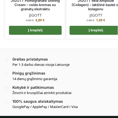
JIGOTT Pomegranate Shining
JIGOTT Real Ampoule
Cream – veido kremas su
(Collagen) – lakštinė kaukė 
granatų ekstraktu
kolagenu
JIGOTT
JIGOTT
6,89
€
1,09
€
9,49
€
1,40
€
Į krepšelį
Į krepšelį
Greitas pristatymas
Per 1-3 darbo dienas visoje Lietuvoje
Pinigų grąžinimas
14 dienų grąžinimo garantija
Kokybė ir patikimumas
Žinomi ir kruopščiai atrinkti produktai
100% saugus atsiskaitymas
GooglePay / ApplePay / MasterCard / Visa