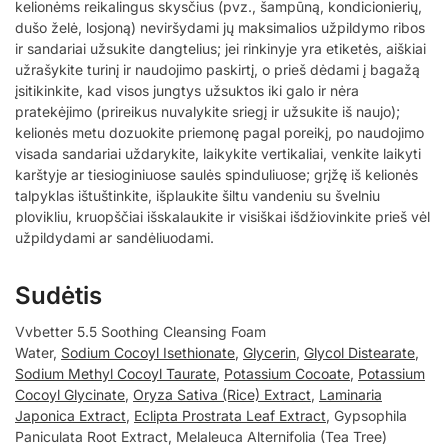
kelionėms reikalingus skysčius (pvz., šampūną, kondicionierių,
dušo želė, losjoną) neviršydami jų maksimalios užpildymo ribos
ir sandariai užsukite dangtelius; jei rinkinyje yra etiketės, aiškiai
užrašykite turinį ir naudojimo paskirtį, o prieš dėdami į bagažą
įsitikinkite, kad visos jungtys užsuktos iki galo ir nėra
pratekėjimo (prireikus nuvalykite sriegį ir užsukite iš naujo);
kelionės metu dozuokite priemonę pagal poreikį, po naudojimo
visada sandariai uždarykite, laikykite vertikaliai, venkite laikyti
karštyje ar tiesioginiuose saulės spinduliuose; grįžę iš kelionės
talpyklas ištuštinkite, išplaukite šiltu vandeniu su švelniu
plovikliu, kruopščiai išskalaukite ir visiškai išdžiovinkite prieš vėl
užpildydami ar sandėliuodami.
Sudėtis
Vvbetter 5.5 Soothing Cleansing Foam
Water,
Sodium Cocoyl Isethionate
,
Glycerin
,
Glycol Distearate
,
Sodium Methyl Cocoyl Taurate
,
Potassium Cocoate
,
Potassium
Cocoyl Glycinate
,
Oryza Sativa (Rice) Extract
,
Laminaria
Japonica Extract
,
Eclipta Prostrata Leaf Extract
, Gypsophila
Paniculata Root Extract, Melaleuca Alternifolia (Tea Tree)