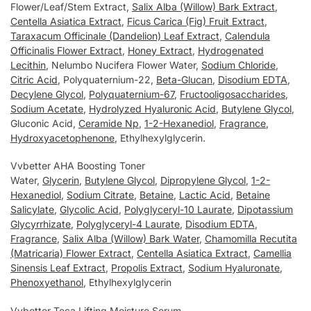
Flower/Leaf/Stem Extract,
Salix Alba (Willow) Bark Extract
,
Centella Asiatica Extract
,
Ficus Carica (Fig) Fruit Extract
,
Taraxacum Officinale (Dandelion) Leaf Extract
,
Calendula
Officinalis Flower Extract
,
Honey Extract
,
Hydrogenated
Lecithin
, Nelumbo Nucifera Flower Water,
Sodium Chloride
,
Citric Acid
, Polyquaternium-22,
Beta-Glucan
,
Disodium EDTA
,
Decylene Glycol
,
Polyquaternium-67
,
Fructooligosaccharides
,
Sodium Acetate
,
Hydrolyzed Hyaluronic Acid
,
Butylene Glycol
,
Gluconic Acid,
Ceramide Np
,
1-2-Hexanediol
,
Fragrance
,
Hydroxyacetophenone
, Ethylhexylglycerin.
Vvbetter AHA Boosting Toner
Water,
Glycerin
,
Butylene Glycol
,
Dipropylene Glycol
,
1-2-
Hexanediol
,
Sodium Citrate
,
Betaine
,
Lactic Acid
,
Betaine
Salicylate
,
Glycolic Acid
,
Polyglyceryl-10 Laurate
,
Dipotassium
Glycyrrhizate
,
Polyglyceryl-4 Laurate
,
Disodium EDTA
,
Fragrance
,
Salix Alba (Willow) Bark Water
,
Chamomilla Recutita
(Matricaria) Flower Extract
,
Centella Asiatica Extract
,
Camellia
Sinensis Leaf Extract
,
Propolis Extract
,
Sodium Hyaluronate
,
Phenoxyethanol
, Ethylhexylglycerin
Vvbetter Teca Lifting Moisture Serum