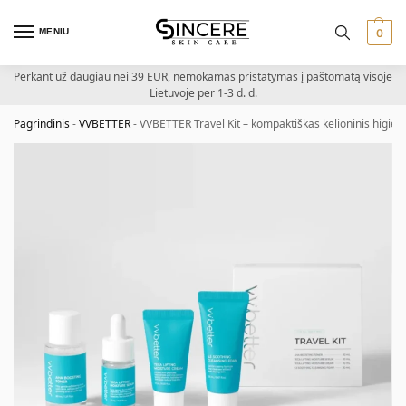
MENIU
0
Perkant už daugiau nei 39 EUR, nemokamas pristatymas į paštomatą visoje
Lietuvoje per 1-3 d. d.
Pagrindinis
-
VVBETTER
-
VVBETTER Travel Kit – kompaktiškas kelioninis higien