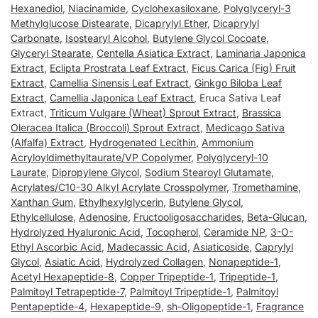
Hexanediol
,
Niacinamide
,
Cyclohexasiloxane
,
Polyglyceryl-3
Methylglucose Distearate
,
Dicaprylyl Ether
,
Dicaprylyl
Carbonate
,
Isostearyl Alcohol
,
Butylene Glycol Cocoate
,
Glyceryl Stearate
,
Centella Asiatica Extract
,
Laminaria Japonica
Extract
,
Eclipta Prostrata Leaf Extract
,
Ficus Carica (Fig) Fruit
Extract
,
Camellia Sinensis Leaf Extract
,
Ginkgo Biloba Leaf
Extract
,
Camellia Japonica Leaf Extract
, Eruca Sativa Leaf
Extract,
Triticum Vulgare (Wheat) Sprout Extract
,
Brassica
Oleracea Italica (Broccoli) Sprout Extract
,
Medicago Sativa
(Alfalfa) Extract
,
Hydrogenated Lecithin
,
Ammonium
Acryloyldimethyltaurate/VP Copolymer
,
Polyglyceryl-10
Laurate
,
Dipropylene Glycol
,
Sodium Stearoyl Glutamate
,
Acrylates/C10-30 Alkyl Acrylate Crosspolymer
,
Tromethamine
,
Xanthan Gum
,
Ethylhexylglycerin
,
Butylene Glycol
,
Ethylcellulose
,
Adenosine
,
Fructooligosaccharides
,
Beta-Glucan
,
Hydrolyzed Hyaluronic Acid
,
Tocopherol
,
Ceramide NP
,
3-O-
Ethyl Ascorbic Acid
,
Madecassic Acid
,
Asiaticoside
,
Caprylyl
Glycol
,
Asiatic Acid
,
Hydrolyzed Collagen
,
Nonapeptide-1
,
Acetyl Hexapeptide-8
,
Copper Tripeptide-1
,
Tripeptide-1
,
Palmitoyl Tetrapeptide-7
,
Palmitoyl Tripeptide-1
,
Palmitoyl
Pentapeptide-4
,
Hexapeptide-9
,
sh-Oligopeptide-1
,
Fragrance