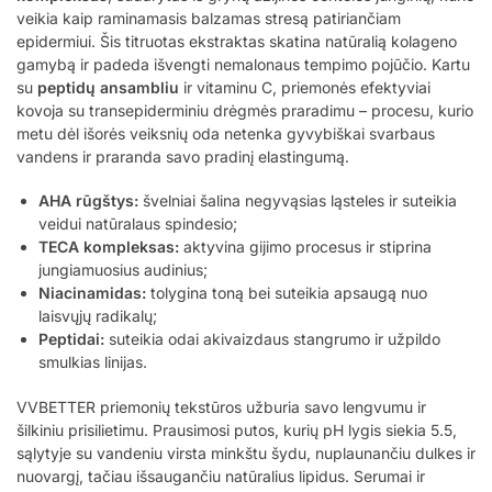
veikia kaip raminamasis balzamas stresą patiriančiam
epidermiui. Šis titruotas ekstraktas skatina natūralią kolageno
gamybą ir padeda išvengti nemalonaus tempimo pojūčio. Kartu
su
peptidų ansambliu
ir vitaminu C, priemonės efektyviai
kovoja su transepiderminiu drėgmės praradimu – procesu, kurio
metu dėl išorės veiksnių oda netenka gyvybiškai svarbaus
vandens ir praranda savo pradinį elastingumą.
AHA rūgštys:
švelniai šalina negyvąsias ląsteles ir suteikia
veidui natūralaus spindesio;
TECA kompleksas:
aktyvina gijimo procesus ir stiprina
jungiamuosius audinius;
Niacinamidas:
tolygina toną bei suteikia apsaugą nuo
laisvųjų radikalų;
Peptidai:
suteikia odai akivaizdaus stangrumo ir užpildo
smulkias linijas.
VVBETTER priemonių tekstūros užburia savo lengvumu ir
šilkiniu prisilietimu. Prausimosi putos, kurių pH lygis siekia 5.5,
sąlytyje su vandeniu virsta minkštu šydu, nuplaunančiu dulkes ir
nuovargį, tačiau išsaugančiu natūralius lipidus. Serumai ir