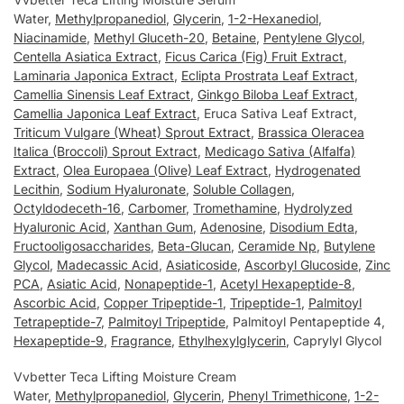
Water,
Methylpropanediol
,
Glycerin
,
1-2-Hexanediol
,
Niacinamide
,
Methyl Gluceth-20
,
Betaine
,
Pentylene Glycol
,
Centella Asiatica Extract
,
Ficus Carica (Fig) Fruit Extract
,
Laminaria Japonica Extract
,
Eclipta Prostrata Leaf Extract
,
Camellia Sinensis Leaf Extract
,
Ginkgo Biloba Leaf Extract
,
Camellia Japonica Leaf Extract
, Eruca Sativa Leaf Extract,
Triticum Vulgare (Wheat) Sprout Extract
,
Brassica Oleracea
Italica (Broccoli) Sprout Extract
,
Medicago Sativa (Alfalfa)
Extract
,
Olea Europaea (Olive) Leaf Extract
,
Hydrogenated
Lecithin
,
Sodium Hyaluronate
,
Soluble Collagen
,
Octyldodeceth-16
,
Carbomer
,
Tromethamine
,
Hydrolyzed
Hyaluronic Acid
,
Xanthan Gum
,
Adenosine
,
Disodium Edta
,
Fructooligosaccharides
,
Beta-Glucan
,
Ceramide Np
,
Butylene
Glycol
,
Madecassic Acid
,
Asiaticoside
,
Ascorbyl Glucoside
,
Zinc
PCA
,
Asiatic Acid
,
Nonapeptide-1
,
Acetyl Hexapeptide-8
,
Ascorbic Acid
,
Copper Tripeptide-1
,
Tripeptide-1
,
Palmitoyl
Tetrapeptide-7
,
Palmitoyl Tripeptide
, Palmitoyl Pentapeptide 4,
Hexapeptide-9
,
Fragrance
,
Ethylhexylglycerin
, Caprylyl Glycol
Vvbetter Teca Lifting Moisture Cream
Water,
Methylpropanediol
,
Glycerin
,
Phenyl Trimethicone
,
1-2-