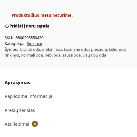
Produkto šiuo metu neturime.
Pridėti į norų sąrašą
SKU:
8800296550430
Kategorija:
Rinkiniai
Žymos:
brandi oda
,
drėkinimas
,
kasdienė odos priežiūra
,
kelioninis
rinkinys
,
normali oda
,
riebi oda
,
sausa oda
,
visų tipų oda
Aprašymas
Papildoma informacija
Prekių ženklas
Atsiliepimai
0