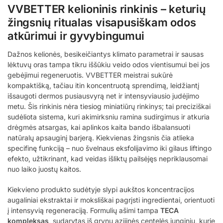
VVBETTER kelioninis rinkinis – keturių
žingsnių ritualas visapusiškam odos
atkūrimui ir gyvybingumui
Dažnos kelionės, besikeičiantys klimato parametrai ir sausas
lėktuvų oras tampa tikru iššūkiu veido odos vientisumui bei jos
gebėjimui regeneruotis. VVBETTER meistrai sukūrė
kompaktišką, tačiau itin koncentruotą sprendimą, leidžiantį
išsaugoti dermos pusiausvyrą net ir intensyviausio judėjimo
metu. Šis rinkinis nėra tiesiog miniatiūrų rinkinys; tai preciziškai
sudėliota sistema, kuri akimirksniu ramina sudirgimus ir atkuria
drėgmės atsargas, kai aplinkos kaita bando išbalansuoti
natūralų apsauginį barjerą. Kiekvienas žingsnis čia atlieka
specifinę funkciją – nuo švelnaus eksfolijavimo iki gilaus liftingo
efekto, užtikrinant, kad veidas išliktų pailsėjęs nepriklausomai
nuo laiko juostų kaitos.
Kiekvieno produkto sudėtyje slypi aukštos koncentracijos
augaliniai ekstraktai ir moksliškai pagrįsti ingredientai, orientuoti
į intensyvią regeneraciją. Formulių ašimi tampa
TECA
kompleksas
, sudarytas iš grynų azijinės centelės junginių, kurie