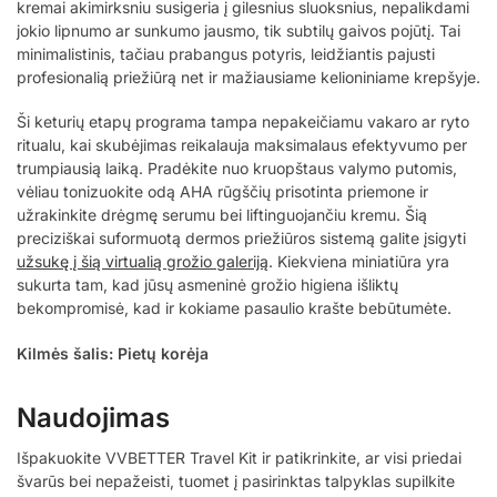
kremai akimirksniu susigeria į gilesnius sluoksnius, nepalikdami
jokio lipnumo ar sunkumo jausmo, tik subtilų gaivos pojūtį. Tai
minimalistinis, tačiau prabangus potyris, leidžiantis pajusti
profesionalią priežiūrą net ir mažiausiame kelioniniame krepšyje.
Ši keturių etapų programa tampa nepakeičiamu vakaro ar ryto
ritualu, kai skubėjimas reikalauja maksimalaus efektyvumo per
trumpiausią laiką. Pradėkite nuo kruopštaus valymo putomis,
vėliau tonizuokite odą AHA rūgščių prisotinta priemone ir
užrakinkite drėgmę serumu bei liftinguojančiu kremu. Šią
preciziškai suformuotą dermos priežiūros sistemą galite įsigyti
užsukę į šią virtualią grožio galeriją
. Kiekviena miniatiūra yra
sukurta tam, kad jūsų asmeninė grožio higiena išliktų
bekompromisė, kad ir kokiame pasaulio krašte bebūtumėte.
Kilmės šalis: Pietų korėja
Naudojimas
Išpakuokite VVBETTER Travel Kit ir patikrinkite, ar visi priedai
švarūs bei nepažeisti, tuomet į pasirinktas talpyklas supilkite