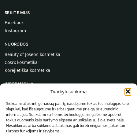
SEKITE MUS
Facebook
Instagram
NUORODOS
Beauty of Joseon kosmetika
Cosrx kosmetika
Korėjietiška kosmetika
INFORMACIJA
Tvarkyti sutikimą
Apie mus
Kontaktai
Siekdami užtikrinti geriausią patirtį, naudojame tokias technologijas kaip
slapukai, kad išsaugotume ir (arba) gautume prieigą prie įrenginio
Pagalba
informacijos. Sutikdami su šiomis technologijomis galėsime apdoroti
tokius duomenis kaip naršymo elgsena ar unikalūs ID šioje svetainėje.
INFORMACIJA PIRKĖJUI
Nesutikimas arba sutikimo atšaukimas gali turėti neigiamos įtakos tam
tikroms funkcijoms ir savybėms.
Pristatymo sąlygos